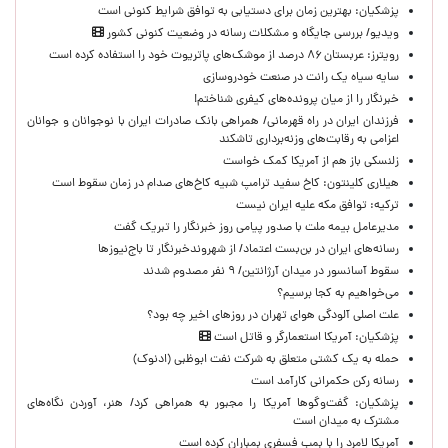
پزشکیان‌: بهترین زمان برای دستیابی به توافق شرایط کنونی است
ویدیو/ بررسی جایگاه و مشکلات رسانه در وضعیت کنونی کشور
رویترز: عربستان ۸۶ درصد از موشک‌های پاتریوت خود را استفاده کرده است
سایه سیاه یک رانت در صنعت خودروسازی
خبرنگار را از میان پرونده‌های کیفری شناختم!
​فرزندان ایران در راه قهرمانی/ همراهی بانک صادرات ایران با نوجوانان و جوانان
اعزامی به رقابت‌های وزنه‌برداری تاشکند
زلنسکی باز هم از آمریکا کمک خواست
هیلاری کلینتون: کاخ سفید ترامپ شبیه کاخ‌های صدام در زمان سقوط است
ترکیه: توافق مکه علیه ایران نیست
مدیرعامل بیمه ملت با صدور پیامی روز خبرنگار را تبریک گفت
رسانه‌های ایران در بن‌بست اعتماد/ از شهروندخبرنگار تا باج‌نیوزها
سقوط آسانسور در میدان آرژانتین/ ۹ نفر مصدوم شدند
می‌خواهیم به کجا برسیم؟
علت اصلی آلودگی هوای تهران در روزهای اخیر چه بود؟
پزشکیان: آمریکا استعمارگر و قاتل است
حمله به یک کشتی متعلق به شرکت نفت ابوظبی (ادنوک)
رسانه رکن حکمرانی کارآمد است
پزشکیان: گفت‌وگوها آمریکا را مجبور به همراهی کرد/ هنر، آوردن نگاه‌های
مشترک به میدان است
آمریکا لامرد را با بمب فسفری بمباران کرده است