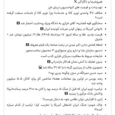
هیروشیما و ناگازاکی
تهدیدات و فرصت های کنوانسیون دریای خزر
شکاف ۴۷ واحدی تورم کالا و خدمات/ چرا تورم کالا از خدمات سبقت گرفته
است؟
سخنگوی قوه قضاییه: آقای خرازی به دادگاه ویژه روحانیت احضار شد
ناتوانی آمریکا در پنهان کردن ضربات کوبنده ایران
قیمت جدید طلا و سکه امروز ۱۷ مردادماه ۱۴۰۵/ طلا ۱۹ میلیون تومان شد +
جدول
لحظه‌ فحش دادن اکبر عبدی در پشت صحنه یک فیلم معروف
دستور سازمان غذا و دارو برای جمع‌آوری ۳ محصول سلامت‌محور
شایعات مربوط به معافیت سربازان فراری کذب است
بدون تعارف با آتش نشان فداکار مازندرانی
تصویری جالب از پیرترین گربه دنیا که ۳۱ ساله شد
سید حسن نصرالله در منزل چگونه پدری بود؟
رشد بورس در اولین روز معاملات هفته/ شاخص کل وارد کانال ۵.۵ میلیون
واحد شد
ترامپ: تورم ایران که قبل از جنگ ۵ درصد بود را الان به ۳۰۰ درصد رسانده‌ایم!/
واکنش بانک مرکزی را ببینید
ژاپن با افزایش توان نظامی خود به دنبال چیست؟
چاک شومر: جنگ ایران اشتغال آمریکا را تخریب کرد؛ ترامپ از کدام سیاره
آمده؟!