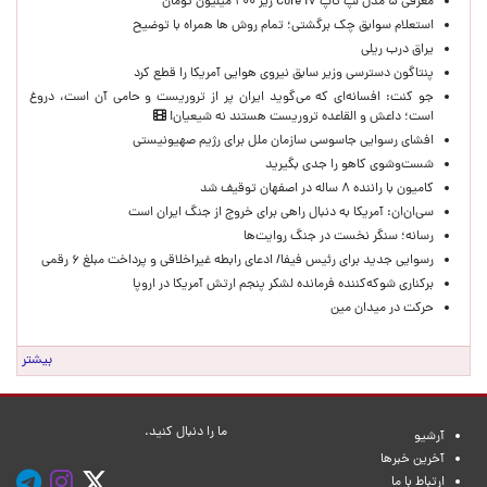
معرفی ۵ مدل لپ تاپ Core i۷ زیر ۲۰۰ میلیون تومان
استعلام سوابق چک برگشتی؛ تمام روش ها همراه با توضیح
یراق درب ریلی
پنتاگون دسترسی وزیر سابق نیروی هوایی آمریکا را قطع کرد
جو کنت: افسانه‌ای که می‌گوید ایران پر از تروریست و حامی آن است، دروغ
است؛ داعش و القاعده تروریست هستند نه شیعیان!
افشای رسوایی جاسوسی سازمان ملل برای رژیم صهیونیستی
شست‌وشوی کاهو را جدی بگیرید
کامیون با راننده ۸ ساله در اصفهان توقیف شد
سی‌ان‌ان: آمریکا به دنبال راهی برای خروج از جنگ ایران است
رسانه؛ سنگر نخست در جنگ روایت‌ها
رسوایی جدید برای رئیس فیفا/ ادعای رابطه غیراخلاقی و پرداخت مبلغ ۶ رقمی
برکناری شوکه‌کننده فرمانده لشکر پنجم ارتش آمریکا در اروپا
حركت در ميدان مين
بیشتر
ما را دنبال کنید.
آرشیو
آخرین خبرها
ارتباط با ما