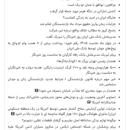
عراقچی: توافق با عمان نزدیک است
کشتی اماراتی در تنگه هرمز مورد حمله قرار گرفت
جایگاه ایران در امید به زندگی کجاست؟
جزئیات زمان واریز حقوق مرداد ماه بازنشستگان اعلام شد
پاسخ کروز به مطالب خلاف واقع درباره این شرکت
مدیرعامل بانک ملی ایران روز خبرنگار را تبریک گفت
در چهار ماه نخست ۱۴۰۵ رقم خورد؛ پرداخت بیش از ۸ همت وام ازدواج به
زوج‌های جوان توسط بانک ملی ایران
پیام تبریک مدیرعامل بانک رفاه کارگران به مناسبت روز خبرنگار
هشدار پلیس تهران بزرگ به «کودک‌بلاگرها»
۵۰۰ هزارتومان وجه نقد و ۲۰۰ گیگ اینترنت رایگان، هدیه دولت به خبرنگاران
به مناسبت روز خبرنگار
خبر مهم درباره قانون بازنشستگی / شرایط جدید بازنشستگی زنان و مردان
مشخص شد
هشدار در مورد مخدری که علناً در خیابان مصرف می شود!
تصاویر آخرین وضعیت پل و تونل‌های محور بندرعباس–حاجی‌آباد پس از حمله
جنایتکارانه آمریکا
جزئیات اولین آزمایش سلاح کشتار جمعی توسط آمریکا در یک منطقه مسکونی
ایران| ماجرای هولناک خروج ۱۸۰ هزار گلوله ساچمه ای با حرارت بالا در لامرد
چگونه لوازم یدکی سانتافه اصل بخریم و گرفتار قطعات تقلبی نشویم؟
پیام پزشکیان در شبکه اجتماعی ایکس در سالروز بمباران اتمی آمریکا علیه