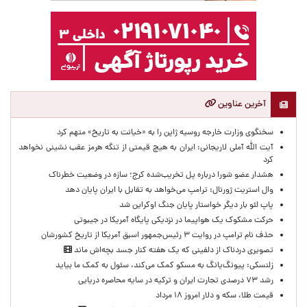
آخرین عناوین
سخنگوی وزارت خارجه روسیه ژاپن را به «خیانت به تاریخ» متهم کرد
آیت الله آملی لاریجانی: ایران به هیچ قیمتی از تنگه هرمز عقب نشینی نخواهد
کرد
هشدار عضو شورا درباره پل تخریب‌شده کرج؛ سازه در وضعیت خطرناک
وال‌ استریت ژورنال: ترامپ می‌خواهد به تقابل با ایران پایان دهد
پاپ لئو بار دیگر خواستار پایان جنگ اوکراین شد
حرکت مشکوک یک هواپیما در نزدیکی پایگاه آمریکا در جیبوتی
حذف نام ترامپ در روایت ۳ رئیس‌جمهور اسبق آمریکا از تاریخ کشورشان
تصویری دردناک از دلفینی که یک هفته کنار جسد بچه‌اش ماند
زلنسکی: پیونگ‌یانگ به مسکو کمک می‌کند، سئول به کمک ما بیاید
رشد ۷۳ درصدی تجارت ایران و ترکیه در سایه محاصره دریایی
قیمت طلا، سکه و دلار امروز ۱۸ مرداد