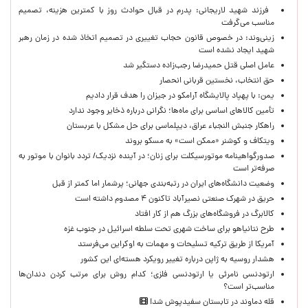
فرزند شهید لاریجانی: پدرم در قبال حوادث روز با کمترین هزینه، تصمیم
مناسب می‌گرفت
زینی‌وند: در خصوص قانون حجاب تغییری در تصمیم اتخاذ شده در زمان رهبر
شهید ایجاد نشده است
عامل اصلی قتل حمیدرضا رجب‌زاده دستگیر شد
حق انتخاب، نخستین قربانی انحصار
یمن: با پهپاد پالایشگاه آرامکو در جیزان را هدف قرار دادیم
تأمین کالاهای اساسی برای ماه‌ها؛ نگرانی درباره ذخایر وجود ندارد
راهکار جنبش النجباء عراق، دیپلماسی برای حل مشکل با عربستان
ویتکاف و کوشنر «ممکن است» به مسکو بروند
صدورگواهینامه موتورسیکلت برای زنان؛ در آینده نزدیک/ تردد بانوان با موتور به‌
صرفه‌تر است
وضعیت دانشگاه‌های ایران در رتبه‌بندی جهانی؛ پرشمار اما کمتر از قبل
حریق در شهرک صنعتی نصیرآباد تاکنون ۴ مصدوم داشته است
کالابرگ در فروشگاه‌های بزرگ هم از کار افتاد
طرح نتانیاهو برای ساخت شهری تحت سلطه اسرائیل در جنوب غزه
آمریکا از طریق ترکیه تسلیحات و مهمات به اوکراین می‌فرستد
هشدار روسیه به ژاپن درباره تغییر رویکرد هسته‌ای این کشور
ارتودنسی نامرئی یا ارتودنسی فلزی؛ کدام روش برای مرتب کردن دندان‌ها
مناسب‌تر است؟
قله دماوند در تابستان سفیدپوش شد!