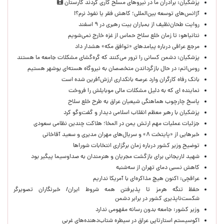
پزشکیان: برادران ما در نیروهای مسلح کاری کردند کارستان
آژانس‌های توسعه بین‌المللی؛ کاهش فقر یا نفوذ نرم؟!
روایت طحان‌نظیف از بمباران بیت رهبری در ۹ اسفند
نتانیاهو: تا زمان خلع سلاح حماس از غزه خارج نمی‌شویم
مرجع عراقی درباره پیامدهای «توافق مکه» هشدار داد
پزشکیان: دشمن کسانی را ترور می‌کنند که گره‌گشای مشکلات جامعه ما هستند
روس‌اتم: در حال بازگرداندن متخصصان به نیروگاه هسته‌ای بوشهر هستیم
بانک رفاه کارگران وارد عرصه بانکداری ارزش‌آفرین شده است
نماینده ای که به دلیل مشکلات مالی موبایلش را فروخت
پاسخ چارچوب هماهنگی شیعیان عراق به طرح خلع سلاح
پزشکیان با رهبر معظم انقلاب اسلامی دیدار و گفت‌وگو کرد
جزئیات عملیات مهم ارتش یمن در المخا؛ هلاکت چندین نظامی سعودی
خبرهایی از «پایتخت ۸» و سریال‌های مهران مدیری و سعید آقاخانی
توضیح وزیر کشور درباره زمان برگزاری انتخابات شوراها
شهید لاریجانی برای بازگشت مجریان و هنرمندان به صداوسیما پیگیر بود
کاهش نسبی دمای تهران از سه‌شنبه
عراقچی: اکنون هیچ مذاکره‌ای با آمریکا نداریم
حفظ تنگه هرمز تا پذیرفتن همه شروط ایران/ خبرنگاران تصویرگر
شکست‌ناپذیری کشور در برابر دشمن
وزیر کشور: جامعه بدون رسانه مفهومی ندارد
اکوسیستم استارتاپی عراق در سیطره شتاب‌دهنده‌‌های غربی