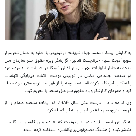
به گزارش ایسنا، «محمد جواد ظریف» در توییتی با اشاره به اعمال تحریم از
سوی آمریکا علیه «فرانچسکا آلبانیز» گزارشگر ویژه حقوق بشر سازمان ملل
متحد به خاطر اظهارات وی مبنی بر نقش آمریکا در جنایات علیه مردم غزه
در صفحه اجتماعی ایکس در توییتی نوشت: اثبات بی‌پایگی اتهامات
واشنگتن؛ آمریکا سرکرده القاعده سوریه را از فهرست تروریستی خود حذف
کرد و همزمان گزارشگر ویژه حقوق بشر ملل متحد را تحریم کرد.
وی ادامه داد : درست مثل سال ۱۹۸۴، که ایالات متحده صدام را از
فهرست تروریسم حذف و ایران را به آن اضافه کرد.
به گزارش ایسنا، ظریف در این توییت که به دو زبان فارسی و انگلیسی
منتشر کرده از هشتگ «صلح‌نوبل‌برای‌آلبانیز» استفاده کرده است.