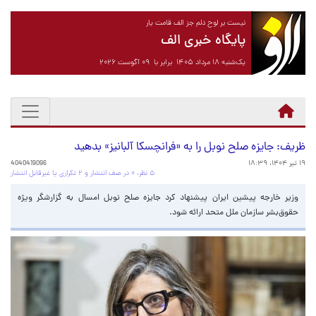
نیست بر لوح دلم جز الف قامت یار
پایگاه خبری الف
یک‌شنبه ۱۸ مرداد ۱۴۰۵ برابر با ۰۹ آگوست ۲۰۲۶
ظریف: جایزه صلح نوبل را به «فرانچسکا آلبانیز» بدهید
۱۹ تیر ۱۴۰۴، ۱۸:۳۹
4040419096
۵ نظر، ۰ در صف انتشار و ۲ تکراری یا غیرقابل انتشار
وزیر خارجه پیشین ایران پیشنهاد کرد جایزه صلح نوبل امسال به گزارشگر ویژه
حقوق‌بشر سازمان ملل متحد ارائه شود.