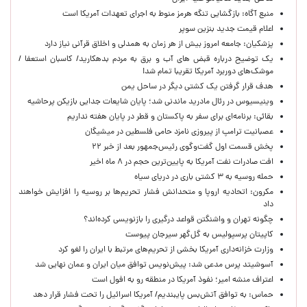
منبع آگاه: بازگشایی تنگه هرمز منوط به اجرای تعهدات آمریکا است
اعلام قیمت جدید بنزین سوپر
پزشکیان: جامعه امروز بیش از هر زمان به همدلی و اخلاق قرآنی نیاز دارد
یک توضیح درباره قبض های آب و برق به مردم بدهکارید/ کاسبان استعفا /
موشک‌های دوربرد آمریکا تقریبا تمام شد!
هدف قرار گرفتن یک کشتی دیگر در ساحل یمن
وینیسیوس در رئال مادرید ماندنی شد؛ پایان شایعات جدایی بازیکن پرحاشیه
بقائی: برنامه‌ای برای سفر به پاکستان و قطر در پایان هفته نداریم
عصبانیت ترامپ از پیروزی نامزد حامی فلسطین در میشیگان
پخش قسمت اول گفت‌وگوی رئیس‌جمهور بعد از خبر ۲۲
افت صادرات نفت آمریکا به پایین‌ترین حجم در ۸ ماه اخیر
حمله روسیه به ۳ کشتی باری در دریای سیاه
مکرون: اتحادیه اروپا و متحدانش فشار تحریم‌ها بر روسیه را افزایش خواهند
داد
چگونه تهران و واشنگتن قواعد درگیری را بازنویسی کرده‌اند؟
کاپیتان پرسپولیس به گل‌گهر سیرجان پیوست
وزارت خزانه‌داری آمریکا بخشی از تحریم‌های مرتبط با ایران را لغو کرد
آسوشیتد پرس مدعی شد: پیش‌نویس توافق میان ایران و عمان نهایی شد
اعتراف منشه امیر؛ نفوذ آمریکا در منطقه رو به افول است
حماس: به توافق آتش‌بس پایبندیم/ آمریکا اسرائیل را تحت فشار قرار دهد