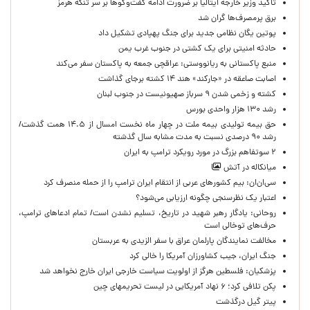
تاکید وزیر خارجه ایتالیا بر ضرورت ادامه گفت‌وگوها بر سر تنگه هرمز
برق پرمصرف‌ها گران شد
پوتین یگان نظامی جدید برای جنگ پهپادی تشکیل داد
حادثه امنیتی برای یک کشتی در جنوب غرب یمن
منبع پاکستانی به ریانووستی: عراقچی جمعه به پاکستان سفر می‌کند
اصابت صاعقه در «جارکند» هند ۱۴ کشته برجای گذاشت
کشته و زخمی شدن ۹ سرباز صهیونیست در جنوب لبنان
رشد ۱۳۰ هزار واحدی بورس
حق بیمه تولیدی بیمه ملت در چهار ماه نخست امسال از ۱۴.۵ همت گذشت/
رشد ۹۰ درصدی نسبت به مدت مشابه سال گذشته
۲ سوتفاهم بزرگ در مورد رویکرد ترامپ به ایران
میانکاله در آتش
سی‌ان‌ان: بیم کشورهای عربی از انتقام ایران ترامپ را از حمله منصرف کرد
اعتبار یک نظرسنجی چگونه ارزیابی می‌شود؟
روحانی: یادگار رهبر شهید در تاریخ، تسلیم نشدن است/ تمام ادعاهای ترامپ،
حرف‌های توخالی است
مخالفت نمایندگان پارلمان عراق با سفر الزیدی به عربستان
جنگ ایران، جیب کشاورزان آمریکا را خالی کرد
پزشکیان: فلسطین هرگز از اولویت سیاست خارجی ایران خارج نخواهد شد
پکن تلافی کرد؛ ۶ نهاد آمریکایی در لیست تحریمهای چین
پیتر گیل درگذشت