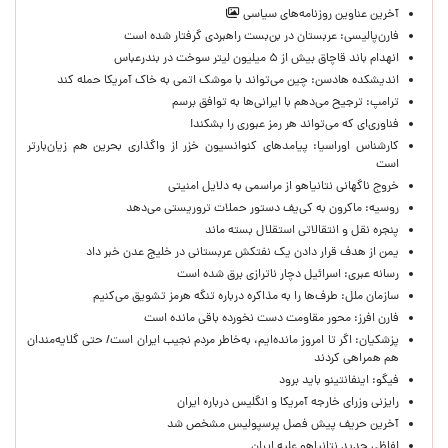
آخرین عناوین روزنامه‌های سیاسی
فارن‌پالیسی: عربستان در بن‌بست راهبردی گرفتار شده است
انهدام باند قاچاق بیش از ۵ میلیون لیتر سوخت در بندرعباس
اندیشکده هادسن: چین می‌تواند با موشک اتمی به خاک آمریکا حمله کند
ترامپ: ترجیح می‌دهم با ایرانی‌‌ها به توافق برسم
فناوری‌ای که می‌تواند هر رمز عبوری را بشکند!
کارشناس اوراسیا: پیامدهای کنوانسیون خزر از واگذاری بحرین هم زیان‌بارتر
است
خروج ناگهانی نتانیاهو از مراسمی به دلایل امنیتی
روسیه: ماکرون به کی‌یف دستور حملات تروریستی می‌دهد
پنجره‌ نقل و انتقالاتی استقلال بسته ماند
یمن از هدف قرار دادن یک نفتکش عربستانی در خلیج عدن خبر داد
رسانه عبری: اسرائیل دچار ناترازی برق شده است
سازمان ملل: طرف‌ها را به مذاکره درباره تنگه هرمز تشویق می‌کنیم
فارن افرز: محور مقاومت دست نخورده باقی مانده است
پزشکیان: اگر تا امروز مانده‌ایم، به‌خاطر مردم نجیب ایران است/ حتی گلایه‌مندان
هم همراهی کردند
فیگو: اینفانتینو باید برود
رایزنی وزرای خارجه آمریکا و انگلیس درباره ایران
آخرین حریف پیش فصل پرسپولیس مشخص شد
لفاظی جدید نتانیاهو علیه ایران