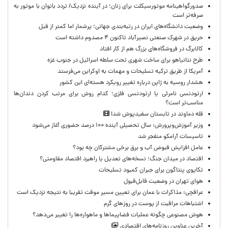
صدورگواهینامه موتورسیکلت برای زنان؛ در آینده نزدیک/ تردد بانوان با موتور به‌
صرفه‌تر است
وضعیت دانشگاه‌های ایران در رتبه‌بندی جهانی؛ پرشمار اما کمتر از قبل
حریق در شهرک صنعتی نصیرآباد تاکنون ۴ مصدوم داشته است
کالابرگ در فروشگاه‌های بزرگ هم از کار افتاد
طرح نتانیاهو برای ساخت شهری تحت سلطه اسرائیل در جنوب غزه
آمریکا از طریق ترکیه تسلیحات و مهمات به اوکراین می‌فرستد
هشدار روسیه به ژاپن درباره تغییر رویکرد هسته‌ای این کشور
ارتودنسی نامرئی یا ارتودنسی فلزی؛ کدام روش برای مرتب کردن دندان‌ها
مناسب‌تر است؟
قله دماوند در تابستان سفیدپوش شد!
وزیر آموزش‌وپرورش: سال تحصیلی آینده ۱۰۰ درصد حضوری آغاز می‌شود
تاسیسات آرامکو منفجر شد
عامل افزایش قبوض آب و برق برخی مشترکان چه بود؟
اقتصاد در میدان جنگ؛ نسخه‌های تعدیل یا راهبرد اقتصاد مقاومتی؟
تکاپوی پنتاگون برای جبران کمبود تسلیحات
هوای تهران در وضعیت قابل‌قبول
عراقچی: مذاکرات با عمان برای تعیین مسیر موقت تقریبا به نتیجه نزدیک است
اشتباهات مراقبت از پوست در روزهای گرم
هوش مصنوعی چگونه عملیات فضاپیماها و ماهواره‌ها را تغییر می‌دهد؟
آخرین عناوین روزنامه‌های اقتصادی