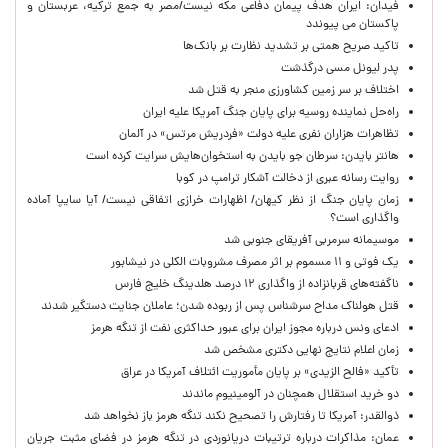
فیدان: ایران هدف پیمان دفاعی مکه نیست/مصر به جمع ترکیه، عربستان و
پاکستان می پیوندد
تاکید صریح همتی بر تشدید نظارت بر بانک‌ها
پدر لیونل مسی درگذشت
اختلاف بر سر زمین کشاورزی منجر به قتل شد
راه‌حل نماینده روسیه برای پایان جنگ آمریکا علیه ایران
تظاهرات هزاران نفری علیه دولت «فردریش مرتس» در آلمان
هانتر بایدن: سرطان جو بایدن به استخوان‌هایش سرایت کرده است
روایت رسانه عبری از دخالت آشکار ترامپ در کوبا
زمان پایان جنگ از نظر کیهان/ اظهارات خرازی اتفاقی نیست/ آیا سایپا آماده
واگذاری است؟
موسیمانه سرمربی آفریقای جنوبی شد
یک فوتی و ۱۱ مسموم بر اثر مصرف مشروبات الکلی در نیشابور
ناگفته‌های قربانزاده از واگذاری ۱۲ درصد هلدینگ خلیج فارس
قتل هولناک مداح سرشناس پس از ربوده شدن؛ عاملان جنایت دستگیر شدند
ادعای ونس درباره مجوز ایران برای عبور حداکثری نفت از تنگه هرمز
زمان اعلام نتایج نهایی دکتری مشخص شد
تأکید «فالح الزیدی» بر پایان مأموریت ائتلاف آمریکا در عراق
دو خرید استقلال همچنان در آلومینیوم ماندند
ذوالقدر: آمریکا تا رفتارش را تصحیح نکند تنگه هرمز باز نخواهد شد
عمان: مذاکرات درباره ترتیبات دریانوردی در تنگه هرمز در فضای مثبت جریان