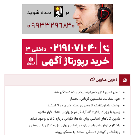
آخرین عناوین
عامل اصلی قتل حمیدرضا رجب‌زاده دستگیر شد
حق انتخاب، نخستین قربانی انحصار
روایت طحان‌نظیف از بمباران بیت رهبری در ۹ اسفند
یمن: با پهپاد پالایشگاه آرامکو در جیزان را هدف قرار دادیم
تأمین کالاهای اساسی برای ماه‌ها؛ نگرانی درباره ذخایر وجود ندارد
راهکار جنبش النجباء عراق، دیپلماسی برای حل مشکل با عربستان
ویتکاف و کوشنر «ممکن است» به مسکو بروند