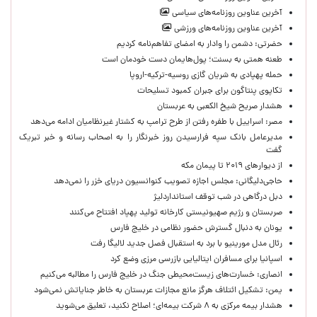
آخرین عناوین روزنامه‌های سیاسی
آخرین عناوین روزنامه‌های ورزشی
حضرتی: دشمن را وادار به امضای تفاهم‌نامه کردیم
طعنه همتی به بسنت؛ پول‌هایمان دست خودمان است
حمله پهپادی به شریان گازی روسیه-ترکیه-اروپا
تکاپوی پنتاگون برای جبران کمبود تسلیحات
هشدار صریح شیخ الکعبی به عربستان
مصر: اسراییل با طفره رفتن از طرح ترامپ به کشتار غیرنظامیان ادامه می‌دهد
مدیرعامل بانک سپه فرارسیدن روز خبرنگار را به اصحاب رسانه و خبر تبریک
گفت
از دیوارهای ۲۰۱۹ تا پیمان مکه
حاجی‌دلیگانی: مجلس اجازه تصویب کنوانسیون دریای خزر را نمی‌دهد
دبل درگاهی در شب توقف استانداردلیژ
صربستان و رژیم صهیونیستی کارخانه تولید پهپاد افتتاح می‌کنند
یونان به دنبال گسترش حضور نظامی در خلیج فارس
رئال مدل مورینیو با برد به استقبال فصل جدید لالیگا رفت
اسپانیا برای مسافران ایتالیایی بازرسی مرزی وضع کرد
انصاری: خسارت‌های زیست‌محیطی جنگ در خلیج فارس را مطالبه‌ می‌کنیم
یمن: تشکیل ائتلاف هرگز مانع مجازات عربستان به خاطر جنایاتش نمی‌شود
هشدار بیمه مرکزی به ۸ شرکت بیمه‌ای؛ اصلاح نکنید، تعلیق می‌شوید