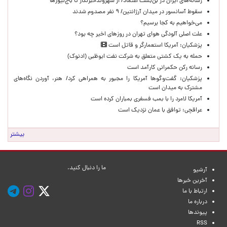
رسانه‌های ایران در بن‌بست اعتماد/ از شهروندخبرنگار تا باج‌نیوزها
سقوط آسانسور در میدان آرژانتین/ ۹ نفر مصدوم شدند
می‌خواهیم به کجا برسیم؟
علت اصلی آلودگی هوای تهران در روزهای اخیر چه بود؟
پزشکیان: آمریکا استعمارگر و قاتل است
حمله به یک کشتی متعلق به شرکت نفت ابوظبی (ادنوک)
رسانه رکن حکمرانی کارآمد است
پزشکیان: گفت‌وگوها آمریکا را مجبور به همراهی کرد/ هنر، آوردن نگاه‌های
مشترک به میدان است
آمریکا لامرد را با بمب فسفری بمباران کرده است
عراقچی: توافق با عمان نزدیک است
بیشتر
ما را دنبال کنید.
آرشیو
آخرین خبرها
ارتباط با ما
درباره ما
پیوندها
RSS