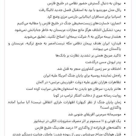
یونان به دنبال گسترش حضور نظامی در خلیج فارس
رئال مدل مورینیو با برد به استقبال فصل جدید لالیگا رفت
اسپانیا برای مسافران ایتالیایی بازرسی مرزی وضع کرد
انصاری: خسارت‌های زیست‌محیطی جنگ در خلیج فارس را مطالبه‌ می‌کنیم
یمن: تشکیل ائتلاف هرگز مانع مجازات عربستان به خاطر جنایاتش نمی‌شود
هشدار بیمه مرکزی به ۸ شرکت بیمه‌ای؛ اصلاح نکنید، تعلیق می‌شوید
فیدان: ایران هدف پیمان دفاعی مکه نیست/مصر به جمع ترکیه، عربستان و
پاکستان می پیوندد
تاکید صریح همتی بر تشدید نظارت بر بانک‌ها
پدر لیونل مسی درگذشت
اختلاف بر سر زمین کشاورزی منجر به قتل شد
راه‌حل نماینده روسیه برای پایان جنگ آمریکا علیه ایران
تظاهرات هزاران نفری علیه دولت «فردریش مرتس» در آلمان
هانتر بایدن: سرطان جو بایدن به استخوان‌هایش سرایت کرده است
روایت رسانه عبری از دخالت آشکار ترامپ در کوبا
زمان پایان جنگ از نظر کیهان/ اظهارات خرازی اتفاقی نیست/ آیا سایپا آماده
واگذاری است؟
موسیمانه سرمربی آفریقای جنوبی شد
یک فوتی و ۱۱ مسموم بر اثر مصرف مشروبات الکلی در نیشابور
ناگفته‌های قربانزاده از واگذاری ۱۲ درصد هلدینگ خلیج فارس
قتل هولناک مداح سرشناس پس از ربوده شدن؛ عاملان جنایت دستگیر شدند