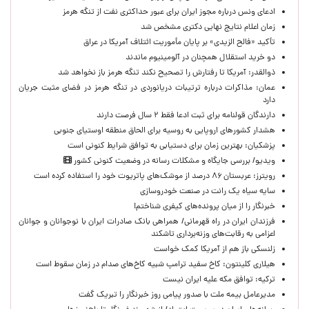
ادعای ونس درباره مجوز ایران برای عبور حداکثری نفت از تنگه هرمز
زمان اعلام نتایج نهایی دکتری مشخص شد
تأکید «فالح الزیدی» بر پایان مأموریت ائتلاف آمریکا در عراق
دو خرید استقلال همچنان در آلومینیوم ماندند
ذوالقدر: آمریکا تا رفتارش را تصحیح نکند تنگه هرمز باز نخواهد شد
عمان: مذاکرات درباره ترتیبات دریانوردی در تنگه هرمز در فضای مثبت جریان
دارد
دارندگان قولنامه برای ثبت ادعا فقط ۲ سال فرصت دارند
هشدار کشورهای اروپایی به روسیه برای الحاق منطقه اوستیای جنوبی
پزشکیان‌: بهترین زمان برای دستیابی به توافق شرایط کنونی است
ویدیو/ بررسی جایگاه و مشکلات رسانه در وضعیت کنونی کشور
رویترز: عربستان ۸۶ درصد از موشک‌های پاتریوت خود را استفاده کرده است
سایه سیاه یک رانت در صنعت خودروسازی
خبرنگار را از میان پرونده‌های کیفری شناختم!
​فرزندان ایران در راه قهرمانی/ همراهی بانک صادرات ایران با نوجوانان و جوانان
اعزامی به رقابت‌های وزنه‌برداری تاشکند
زلنسکی باز هم از آمریکا کمک خواست
هیلاری کلینتون: کاخ سفید ترامپ شبیه کاخ‌های صدام در زمان سقوط است
ترکیه: توافق مکه علیه ایران نیست
مدیرعامل بیمه ملت با صدور پیامی روز خبرنگار را تبریک گفت