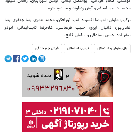
کوشکی، صالح حردانی، ابوالفضل جلالی، آرمین سهرابیان، رافائل سیلوا،
محمد حسین اسلامی، آرش رضاوند و مسعود جوما.
ترکیب ملوان: امیرضا افسرده، امید نورافکن، محمد عمری، رضا جعفری، رضا
غندی‌پور، دانیال ایری، حبیب فرعباسی، غلامرضا ثابت‌ایمانی، ابوذر
صفرزاده، حسین صادقی و سامان فلاح.
بازی ملوان و استقلال
ترکیب استقلال
فینال جام حذفی