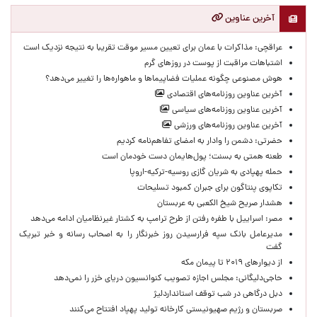
آخرین عناوین
عراقچی: مذاکرات با عمان برای تعیین مسیر موقت تقریبا به نتیجه نزدیک است
اشتباهات مراقبت از پوست در روزهای گرم
هوش مصنوعی چگونه عملیات فضاپیماها و ماهواره‌ها را تغییر می‌دهد؟
آخرین عناوین روزنامه‌های اقتصادی
آخرین عناوین روزنامه‌های سیاسی
آخرین عناوین روزنامه‌های ورزشی
حضرتی: دشمن را وادار به امضای تفاهم‌نامه کردیم
طعنه همتی به بسنت؛ پول‌هایمان دست خودمان است
حمله پهپادی به شریان گازی روسیه-ترکیه-اروپا
تکاپوی پنتاگون برای جبران کمبود تسلیحات
هشدار صریح شیخ الکعبی به عربستان
مصر: اسراییل با طفره رفتن از طرح ترامپ به کشتار غیرنظامیان ادامه می‌دهد
مدیرعامل بانک سپه فرارسیدن روز خبرنگار را به اصحاب رسانه و خبر تبریک
گفت
از دیوارهای ۲۰۱۹ تا پیمان مکه
حاجی‌دلیگانی: مجلس اجازه تصویب کنوانسیون دریای خزر را نمی‌دهد
دبل درگاهی در شب توقف استانداردلیژ
صربستان و رژیم صهیونیستی کارخانه تولید پهپاد افتتاح می‌کنند