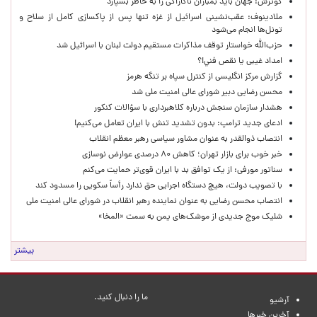
گوترش: جهان باید بمباران ناکازاکی را به‌ خاطر بسپارد
ملادینوف: عقب‌نشینی اسرائیل از غزه تنها پس از پاکسازی کامل از سلاح و
تونل‌ها انجام می‌شود
حزب‌الله خواستار توقف مذاکرات مستقیم دولت لبنان با اسرائیل شد
امداد غیبی يا نقص فني!؟
گزارش مرکز انگلیسی از کنترل سپاه بر تنگه هرمز
محسن رضایی دبیر شورای عالی امنیت ملی شد
هشدار سازمان سنجش درباره کلاهبرداری با سؤالات کنکور
ادعای جدید ترامپ: بدون تشدید تنش با ایران تعامل می‌کنیم!
انتصاب ذوالقدر به عنوان مشاور سیاسی رهبر معظم انقلاب
خبر خوب برای بازار تهران؛ کاهش ۸۰ درصدی عوارض نوسازی
سناتور مورفی: از یک توافق بد با ایران قوی‌تر حمایت می‌کنم
با تصویب دولت، هیچ دستگاه اجرایی حق ندارد رأساً سکویی را مسدود کند
انتصاب محسن رضایی به عنوان نماینده رهبر انقلاب در شورای عالی امنیت ملی
شلیک موج جدیدی از موشک‌های یمن به سمت «المخا»
بیشتر
ما را دنبال کنید.
آرشیو
آخرین خبرها