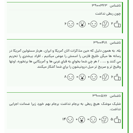
ناشناس
۳۹۰۰۳۲۳
چون ربطی نداشت
۶
۰
۰
۰
۲
ناشناس
۳۹۰۰۴۱۸
بله. به همون دليل که حين مذاکرات الان آمريکا و ايران، هربار مسئولين آمريکا در
رسانه ها ميگن خليج فارس را اسمش را عوض ميکنيم ، افراد بيشتري را تحريم
مي کنند و ... . / هر چي شما بخواي به قباي غربي ها و آمريکايي ها برنخوره، اونها
وقيح تر و صريح تر ميل درونيشون را براي شما آشکار ميکنند
۸
۰
۰
۰
۶
ناشناس
۳۹۰۰۵۶۶
شلیک موشک هیچ ربطی به برجام نداشت برجام بهم خورد زیرا ضمانت اجرایی
نداشت.
۱۴
۰
۰
۰
۵