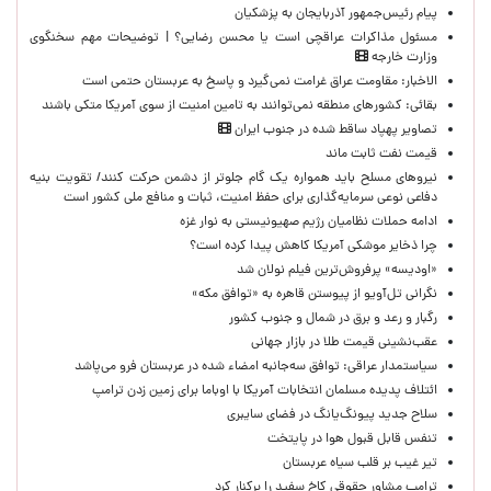
پیام رئیس‌جمهور آذربایجان به پزشکیان
مسئول مذاکرات عراقچی است یا محسن رضایی؟ | توضیحات مهم سخنگوی
وزارت خارجه
الاخبار: مقاومت عراق غرامت نمی‌گیرد و پاسخ به عربستان حتمی است
بقائی: کشورهای منطقه نمی‌توانند به تامین امنیت از سوی آمریکا متکی باشند
تصاویر پهپاد ساقط شده در جنوب ایران
قیمت نفت ثابت ماند
نیروهای مسلح باید همواره یک گام جلوتر از دشمن حرکت کنند/ تقویت بنیه
دفاعی نوعی سرمایه‌گذاری برای حفظ امنیت، ثبات و منافع ملی کشور است
ادامه حملات نظامیان رژیم صهیونیستی به نوار غزه
چرا ذخایر موشکی آمریکا کاهش پیدا کرده است؟
«اودیسه» پرفروش‌ترین فیلم نولان شد
نگرانی تل‌آویو از پیوستن قاهره به «توافق مکه»
رگبار و رعد و برق در شمال و جنوب کشور
عقب‌نشینی قیمت طلا در بازار جهانی
سیاستمدار عراقی: توافق سه‌جانبه امضاء شده در عربستان فرو می‌پاشد
ائتلاف پدیده مسلمان انتخابات آمریکا با اوباما برای زمین زدن ترامپ
سلاح جدید پیونگ‌یانگ در فضای سایبری
تنفس قابل قبول هوا در پایتخت
تیر غیب بر قلب سیاه عربستان
ترامپ مشاور حقوقی کاخ سفید را برکنار کرد