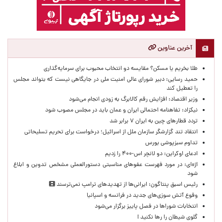
آخرین عناوین
طلا بخریم یا مسکن؟ مقایسه دو انتخاب محبوب برای سرمایه‌گذاری
حمید رسایی: دبیر شورای عالی امنیت ملی در جایگاهی نیست که بتواند مجلس
را تعطیل کند
وزیر اقتصاد: افزایش رقم کالابرگ به زودی انجام می‌شود
نیکزاد: تفاهنامه احتمالی ایران و عمان باید در مجلس مصوب شود
تردد قطارهای چین به ایران ۷ برابر شد
انتقاد تند گزارشگر سازمان ملل از اسرائیل؛ درخواست برای تحریم تسلیحاتی
تداوم سبزپوشی بورس
ادعای اوکراین: دو لانچر اس-۴۰۰ را زدیم
اژه‌ای: در مورد فهرست عفوهای مناسبتی دستورالعملی مشخص تدوین و ابلاغ
شود
رئیس اسبق پنتاگون: ایرانی‌ها از تهدیدهای ترامپ نمی‌ترسند
وقوع آتش سوزی‌های جدید در فرانسه و اسپانیا
انتخابات شوراها در فصل پاییز برگزار می‌شود
گلوی شیطان را رها نکنید !