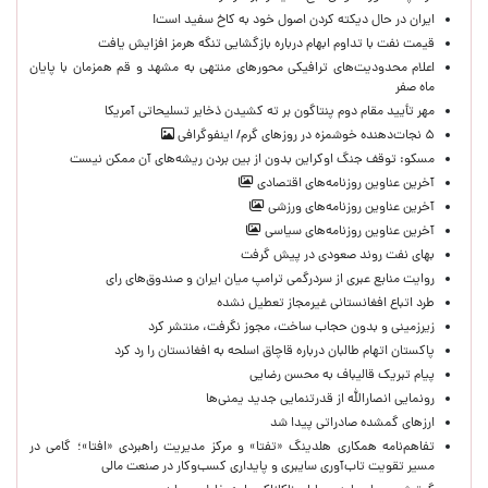
ایران در حال دیکته کردن اصول خود به کاخ سفید است!
قیمت نفت با تداوم ابهام درباره بازگشایی تنگه هرمز افزایش یافت
اعلام محدودیت‌های ترافیکی محورهای منتهی به مشهد و قم همزمان با پایان
ماه صفر
مهر تأیید مقام دوم پنتاگون بر ته کشیدن ذخایر تسلیحاتی آمریکا
۵ نجات‌دهنده خوشمزه در روزهای گرم/ اینفوگرافی
مسکو: توقف جنگ اوکراین بدون از بین بردن ریشه‌های آن ممکن نیست
آخرین عناوین روزنامه‌های اقتصادی
آخرین عناوین روزنامه‌های ورزشی
آخرین عناوین روزنامه‌های سیاسی
بهای نفت روند صعودی در پیش گرفت
روایت منابع عبری از سردرگمی ترامپ میان ایران و صندوق‌های رای
طرد اتباع افغانستانی غیرمجاز تعطیل نشده
زیرزمینی و بدون حجاب ساخت، مجوز نگرفت، منتشر کرد
پاکستان اتهام طالبان درباره قاچاق اسلحه به افغانستان را رد کرد
پیام تبریک قالیباف به محسن رضایی
رونمایی انصارالله از قدرتنمایی جدید یمنی‌ها
ارزهای گمشده صادراتی پیدا شد
تفاهم‌نامه همکاری هلدینگ «تفتا» و مرکز مدیریت راهبردی «افتا»؛ گامی در
مسیر تقویت تاب‌آوری سایبری و پایداری کسب‌وکار در صنعت مالی