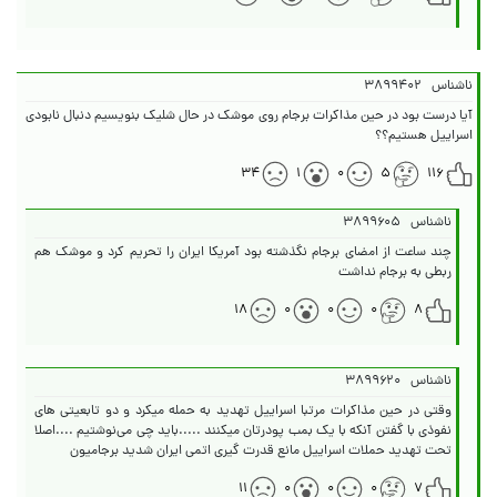
ناشناس
۳۸۹۹۴۰۲
آیا درست بود در حین مذاکرات برجام روی موشک در حال شلیک بنویسیم دنبال نابودی
اسراییل هستیم؟؟
۳۴
۱
۰
۵
۱۱۶
ناشناس
۳۸۹۹۶۰۵
چند ساعت از امضای برجام نگذشته بود آمریکا ایران را تحریم کرد و موشک هم
ربطی به برجام نداشت
۱۸
۰
۰
۰
۸
ناشناس
۳۸۹۹۶۲۰
وقتی در حین مذاکرات مرتبا اسراییل تهدید به حمله میکرد و دو تابعیتی های
نفوذی با گفتن آنکه با یک بمب پودرتان میکنند .....باید چی می‌نوشتیم ....اصلا
تحت تهدید حملات اسراییل مانع قدرت گیری اتمی ایران شدید برجامیون
۱۱
۰
۰
۰
۷