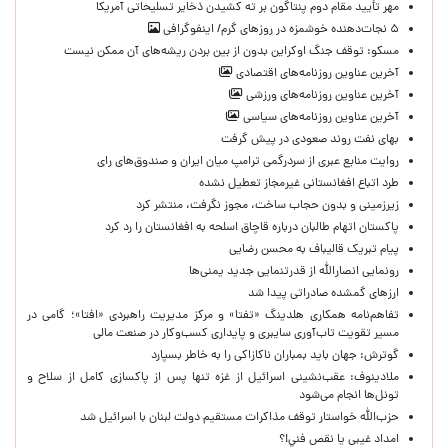
مهر تأیید مقام دوم پنتاگون بر ته کشیدن ذخایر تسلیحاتی آمریکا
۵ نجات‌دهنده خوشمزه در روزهای گرم/ اینفوگرافی
مسکو: توقف جنگ اوکراین بدون از بین بردن ریشه‌های آن ممکن نیست
آخرین عناوین روزنامه‌های اقتصادی
آخرین عناوین روزنامه‌های ورزشی
آخرین عناوین روزنامه‌های سیاسی
بهای نفت روند صعودی در پیش گرفت
روایت منابع عبری از سردرگمی ترامپ میان ایران و صندوق‌های رای
طرد اتباع افغانستانی غیرمجاز تعطیل نشده
زیرزمینی و بدون حجاب ساخت، مجوز نگرفت، منتشر کرد
پاکستان اتهام طالبان درباره قاچاق اسلحه به افغانستان را رد کرد
پیام تبریک قالیباف به محسن رضایی
رونمایی انصارالله از قدرتنمایی جدید یمنی‌ها
ارزهای گمشده صادراتی پیدا شد
تفاهم‌نامه همکاری هلدینگ «تفتا» و مرکز مدیریت راهبردی «افتا»؛ گامی در
مسیر تقویت تاب‌آوری سایبری و پایداری کسب‌وکار در صنعت مالی
گوترش: جهان باید بمباران ناکازاکی را به‌ خاطر بسپارد
ملادینوف: عقب‌نشینی اسرائیل از غزه تنها پس از پاکسازی کامل از سلاح و
تونل‌ها انجام می‌شود
حزب‌الله خواستار توقف مذاکرات مستقیم دولت لبنان با اسرائیل شد
امداد غیبی يا نقص فني!؟