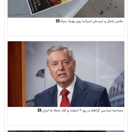
عکس یامال و تیم ملی اسپانیا روی پهپاد سپاه
مصاحبه لیندسی گراهام در روز ۹ اسفند و آغاز حمله به ایران