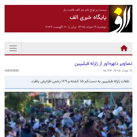
نیست بر لوح دلم جز الف قامت یار
پایگاه خبری الف
دوشنبه ۱۹ مرداد ۱۴۰۵ برابر با ۱۰ آگوست ۲۰۲۶
تصاویر دلهره‌آور از زلزله فیلیپین
۱۸ خرداد ۱۴۰۵، ۱۵:۳۴
4050318061
تلفات زلزله فیلیپین به دست‌کم ۱۵ کشته و ۱۲۹ زخمی افزایش یافت.