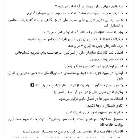
آیا طلای جهانی برای جهش بزرگ آماده می‌شود؟
طلا بخریم یا مسکن؟ مقایسه دو انتخاب محبوب برای سرمایه‌گذاری
حمید رسایی: دبیر شورای عالی امنیت ملی در جایگاهی نیست که بتواند مجلس
را تعطیل کند
وزیر اقتصاد: افزایش رقم کالابرگ به زودی انجام می‌شود
نیکزاد: تفاهنامه احتمالی ایران و عمان باید در مجلس مصوب شود
تردد قطارهای چین به ایران ۷ برابر شد
انتقاد تند گزارشگر سازمان ملل از اسرائیل؛ درخواست برای تحریم تسلیحاتی
تداوم سبزپوشی بورس
ادعای اوکراین: دو لانچر اس-۴۰۰ را زدیم
اژه‌ای: در مورد فهرست عفوهای مناسبتی دستورالعملی مشخص تدوین و ابلاغ
شود
رئیس اسبق پنتاگون: ایرانی‌ها از تهدیدهای ترامپ نمی‌ترسند
وقوع آتش سوزی‌های جدید در فرانسه و اسپانیا
انتخابات شوراها در فصل پاییز برگزار می‌شود
گلوی شیطان را رها نکنید !
پیام رئیس‌جمهور آذربایجان به پزشکیان
مسئول مذاکرات عراقچی است یا محسن رضایی؟ | توضیحات مهم سخنگوی
وزارت خارجه
الاخبار: مقاومت عراق غرامت نمی‌گیرد و پاسخ به عربستان حتمی است