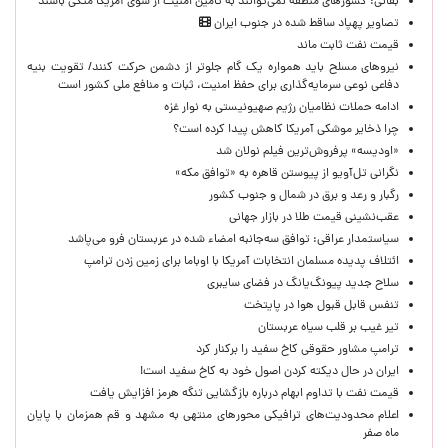
بقائی: کشورهای منطقه نمی‌توانند به تامین امنیت از سوی آمریکا متکی باشند
تصاویر پهپاد ساقط شده در جنوب ایران
قیمت نفت ثابت ماند
نیروهای مسلح باید همواره یک گام جلوتر از دشمن حرکت کنند/ تقویت بنیه
دفاعی نوعی سرمایه‌گذاری برای حفظ امنیت، ثبات و منافع ملی کشور است
ادامه حملات نظامیان رژیم صهیونیستی به نوار غزه
چرا ذخایر موشکی آمریکا کاهش پیدا کرده است؟
«اودیسه» پرفروش‌ترین فیلم نولان شد
نگرانی تل‌آویو از پیوستن قاهره به «توافق مکه»
رگبار و رعد و برق در شمال و جنوب کشور
عقب‌نشینی قیمت طلا در بازار جهانی
سیاستمدار عراقی: توافق سه‌جانبه امضاء شده در عربستان فرو می‌پاشد
ائتلاف پدیده مسلمان انتخابات آمریکا با اوباما برای زمین زدن ترامپ
سلاح جدید پیونگ‌یانگ در فضای سایبری
تنفس قابل قبول هوا در پایتخت
تیر غیب بر قلب سیاه عربستان
ترامپ مشاور حقوقی کاخ سفید را برکنار کرد
ایران در حال دیکته کردن اصول خود به کاخ سفید است!
قیمت نفت با تداوم ابهام درباره بازگشایی تنگه هرمز افزایش یافت
اعلام محدودیت‌های ترافیکی محورهای منتهی به مشهد و قم همزمان با پایان
ماه صفر