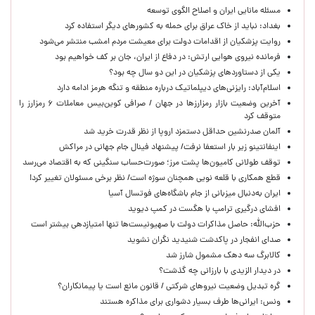
مسئله مانایی ایران و اصلاح الگوی توسعه
بغداد: نباید از خاک عراق برای حمله به کشورهای دیگر استفاده کرد
روایت پزشکیان از اقدامات دولت برای معیشت مردم امشب منتشر می‌شود
فرمانده نیروی هوایی ارتش: در دفاع از ایران، جان بر کف خواهیم بود
یکی از دستاوردهای پزشکیان در این دو سال چه بود؟
اسلام‌آباد: رایزنی‌های دیپلماتیک درباره منطقه و تنگه هرمز ادامه دارد
آخرین وضعیت بازار رمزارزها در جهان / صرافی کوین‌بیس معاملات ۶ رمزارز را
متوقف کرد
آلمان صدرنشین حداقل دستمزد اروپا از نظر قدرت خرید شد
اینفانتینو زیر بار استعفا نرفت/ پیشنهاد فینال جام جهانی در مراکش
توقف طولانی کامیون‌ها پشت مرز؛ صورت‌حساب سنگینی که به اقتصاد می‌رسد
قطع همکاری با قلعه نویی همچنان سوژه است/ نظر برخی مسئولان تغییر کرد!
ایران به‌دنبال میزبانی از جام باشگاه‌های فوتسال آسیا
افشای درگیری ترامپ با هگست در کمپ دیوید
حزب‌الله: حاصل مذاکرات دولت با صهیونیست‌ها تنها امتیازدهی‌ بیشتر است
صدای انفجار در پاکدشت شنیدید نگران نشوید
کالابرگ سه دهک مشمول شارز شد
در دیدار الزیدی با بارزانی چه گذشت؟
گره تبدیل وضعیت نیروهای شرکتی / قانون مانع است یا پیمانکاران؟
ونس: ایرانی‌ها طرف بسیار دشواری برای مذاکره هستند