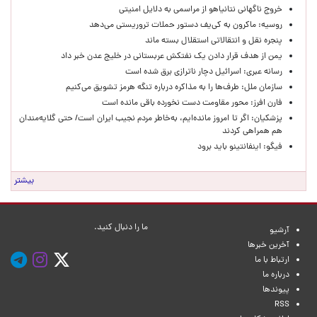
خروج ناگهانی نتانیاهو از مراسمی به دلایل امنیتی
روسیه: ماکرون به کی‌یف دستور حملات تروریستی می‌دهد
پنجره‌ نقل و انتقالاتی استقلال بسته ماند
یمن از هدف قرار دادن یک نفتکش عربستانی در خلیج عدن خبر داد
رسانه عبری: اسرائیل دچار ناترازی برق شده است
سازمان ملل: طرف‌ها را به مذاکره درباره تنگه هرمز تشویق می‌کنیم
فارن افرز: محور مقاومت دست نخورده باقی مانده است
پزشکیان: اگر تا امروز مانده‌ایم، به‌خاطر مردم نجیب ایران است/ حتی گلایه‌مندان
هم همراهی کردند
فیگو: اینفانتینو باید برود
بیشتر
ما را دنبال کنید.
آرشیو
آخرین خبرها
ارتباط با ما
درباره ما
پیوندها
RSS