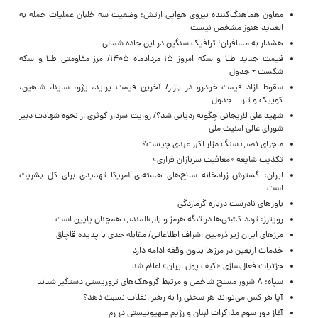
معاون هماهنگ‌کننده نیروی هوایی ارتش: وضعیت سه خلبان عملیات حمله به
العدید هنوز مشخص نیست
هشدار به مسافران؛ ترافیک سنگین در این جاده شمالی
قیمت جدید طلا و سکه امروز ۱۵ مردادماه ۱۴۰۵/ مرز مقاومتی طلا و سکه
شکست + جدول
سقوط آزاد قیمت خودرو در بازار/ آخرین قیمت پراید، پژو، ساینا، شاهین،
کوییک و تارا + جدول
شهید علی لاریجانی چگونه ردیابی شد؟/ روایت سردار کوثری از نحوه شهادت دبیر
شورای عالی امنیت ملی
ماجرای نصب سنگ مزار اکبر عبدی چیست؟
تکذیب شایعه «معافیت سربازان فراری»
ایران: گسترش زرادخانه سلاح‌های هسته‌ای آمریکا تهدیدی برای کل بشریت
است
باورهای نادرست درباره گرمازدگی
رویترز: تردد کشتی‌ها در تنگه هرمز و باب‌المندب همچنان پایین است
مرزهای ایران زیر ذره‌بین اشراف اطلاعاتی/ مقابله جدی با پدیده قاچاق
خدمات اربعین در مرزها بدون وقفه ادامه دارد
جزئیات فعال‌سازی «کیف پول ایران» اعلام شد
سپاه: ۸ شرور مسلح شاخص و مرتبط گروهک‌های تروریستی دستگیر شدند
آیا هر کس می‌تواند هر سخنی را به رهبر انقلاب نسبت دهد؟
آغاز دور سوم مذاکرات لبنان و رژیم صهیونیستی در رم