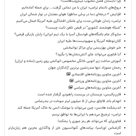
چرا تابستان فصل محبوب میکروب‌هاست؟
دروغ‌های ناتمام ترامپ: ایران با من تماس گرفت... برای حمله آماده‌ایم
افزایش ۲ درجه‌ای دما در برخی مناطق/ هوای معتدل در نوار شمالی ایران
ترامپ: زندان طولانی مدت برای عاملان افشاگری‌ علیه آمریکا اعمال می‌کنیم
"شبکه هوشمند کشوری" در قبض تلفن ثابت چیست؟
سازوکار جام باشگاه‌های فوتسال آسیا با یک تیم ایرانی/ پایان بازیکن قرضی؟
کلان‌توطئه آمریکا و صهیونیست‌ها علیه ایران
خبر خوش بهزیستی برای مراکز توانبخشی
آیا فناوری می‌تواند جای آتش‌نشان‌ها را بگیرد؟
آموزش ساخت زیر اتویی خانگی مخصوص اتوکشی روی زمین (ساده و ارزان)
رحمان عموزاد تنها صدرنشین برترین آزادکاران جهان
آخرین عناوین روزنامه‌های اقتصادی
آخرین عناوین روزنامه‌های ورزشی
آخرین عناوین روزنامه‌های سیاسی
فارن‌پالیسی: عربستان در بن‌بست راهبردی گرفتار شده است
انهدام باند قاچاق بیش از ۵ میلیون لیتر سوخت در بندرعباس
اندیشکده هادسن: چین می‌تواند با موشک اتمی به خاک آمریکا حمله کند
ترامپ: ترجیح می‌دهم با ایرانی‌‌ها به توافق برسم
فناوری‌ای که می‌تواند هر رمز عبوری را بشکند!
کارشناس اوراسیا: پیامدهای کنوانسیون خزر از واگذاری بحرین هم زیان‌بارتر
است