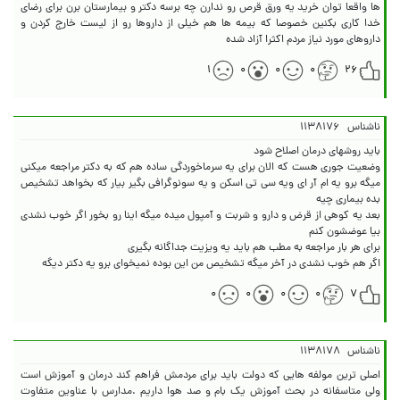
ها واقعا توان خرید یه ورق قرص رو ندارن چه برسه دکتر و بیمارستان برن برای رضای
خدا کاری بکنین خصوصا که بیمه ها هم خیلی از داروها رو از لیست خارج کردن و
داروهای مورد نیاز مردم اکثرا آزاد شده
۱
۰
۰
۰
۲۶
ناشناس
۱۱۳۸۱۷۶
وضعیت جوری هست که الان برای یه سرماخوردگی ساده هم که به دکتر مراجعه میکنی
میگه برو یه ام آر ای ویه سی تی اسکن و یه سونوگرافی بگیر بیار که بخواهد تشخیص
بعد یه کوهی از قرض و دارو و شربت و آمپول میده میگه اینا رو بخور اگر خوب نشدی
اگر هم خوب نشدی در آخر میگه تشخیص من این بوده نمیخوای برو یه دکتر دیگه
۰
۰
۰
۰
۷
ناشناس
۱۱۳۸۱۷۸
اصلی ترین مولفه هایی که دولت باید برای مردمش فراهم کند درمان و آموزش است
ولی متاسفانه در بحث آموزش یک بام و صد هوا داریم .مدارس با عناوین متفاوت