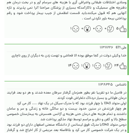
ومنادی اختلافات طبقاتی واشرافی گری با هزینه های سرسام آور و در بحث درمان هم
دفترچه های سمبلیک و ناکارآمدکه بسیاری از پزشکان صراحتا آنرا نمی پذیرند و تازه
آنهایی هم که قبول میکنندباید قسمت اعظمش از جیب بیمار پرداخت شود و رقم
پرداختی بیمه باور نکردنی است .
۱
۰
۰
۰
۵
علی 671
۱۱۳۸۲۲۶
خدا وکیلی دولت در کجا موفق بوده الا فحاشی و تهمت زدن به دیگران از روی ناچاری
۱۴
۱
۱
۱
۲۴
ناشناس
۱۱۳۸۳۲۵
در فامیل ما دو تقریبا نفر بطور همزمان گرفتار سرطان معده شدند و هر دو بعد فرایند
هر چهار فرزندش در سنین حدود بیست و دو سالگی خانه و زندگی و سر و سامان
داشتند و تمام هزینه های درمان حتی هزینه ی آژانس همسرش به بیمارستان خصوصی
دومی متولد 1340با مدرک فوق لیسانس از دانشگاه صنعتی اصفهان دارای دو فرزند بود
و در یک شرکت خصوصی کار می کرد و بلافاصله بعد مریضی از کار اخراج شد و گرفتار