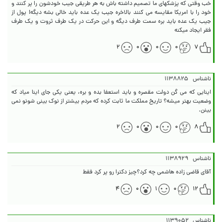
خب وقتی که پزشکهای ما تصمیم داشته باش به هر طریقی جیب خودشون را پر کنند و
خود را با امریکا مقایسه می کنند بالاخره جیب یک عده باید خالی بشه دیگه! پول از
جیب یک عده باید بره سمت طرف دیگه و این حرکت در یک طرف ثروت و یک طرف
فقر ایجاد میکنه
۲
۰
۰
۰
۷
ناشناس
۱۱۳۸۸۲۵
اینایی که می گن دولت مقصره و باید استعفا بده و بره، یعنی یکی جای اینا میاد که
وضعیت بهتر میشه؟ تاریخ مملکت ما ثابت کرده که مردم بیشتر از نوک بینی شونو نمی
بینن.
۲
۰
۰
۰
۸
ناشناس
۱۱۳۸۹۲۹
آقای قاضی زاده هاشمی چه کرد؟چیز دکترا رو پر کرد فقط
۴
۰
۱
۰
۱۲
ناشناس
۱۱۳۹۰۵۲