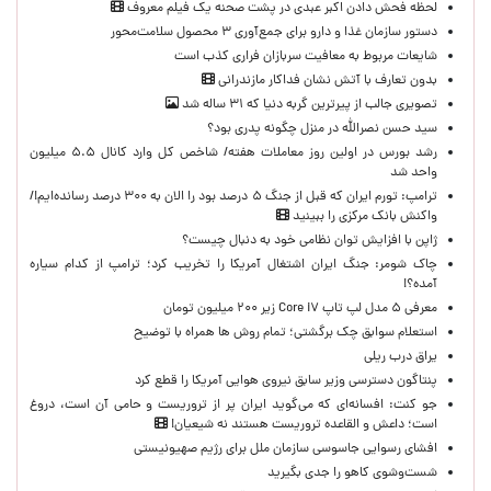
لحظه‌ فحش دادن اکبر عبدی در پشت صحنه یک فیلم معروف
دستور سازمان غذا و دارو برای جمع‌آوری ۳ محصول سلامت‌محور
شایعات مربوط به معافیت سربازان فراری کذب است
بدون تعارف با آتش نشان فداکار مازندرانی
تصویری جالب از پیرترین گربه دنیا که ۳۱ ساله شد
سید حسن نصرالله در منزل چگونه پدری بود؟
رشد بورس در اولین روز معاملات هفته/ شاخص کل وارد کانال ۵.۵ میلیون
واحد شد
ترامپ: تورم ایران که قبل از جنگ ۵ درصد بود را الان به ۳۰۰ درصد رسانده‌ایم!/
واکنش بانک مرکزی را ببینید
ژاپن با افزایش توان نظامی خود به دنبال چیست؟
چاک شومر: جنگ ایران اشتغال آمریکا را تخریب کرد؛ ترامپ از کدام سیاره
آمده؟!
معرفی ۵ مدل لپ تاپ Core i۷ زیر ۲۰۰ میلیون تومان
استعلام سوابق چک برگشتی؛ تمام روش ها همراه با توضیح
یراق درب ریلی
پنتاگون دسترسی وزیر سابق نیروی هوایی آمریکا را قطع کرد
جو کنت: افسانه‌ای که می‌گوید ایران پر از تروریست و حامی آن است، دروغ
است؛ داعش و القاعده تروریست هستند نه شیعیان!
افشای رسوایی جاسوسی سازمان ملل برای رژیم صهیونیستی
شست‌وشوی کاهو را جدی بگیرید