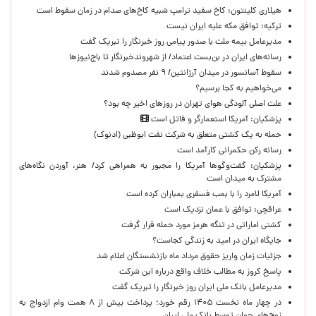
هیلاری کلینتون: کاخ سفید ترامپ شبیه کاخ‌های صدام در زمان سقوط است
ترکیه: توافق مکه علیه ایران نیست
مدیرعامل بیمه ملت با صدور پیامی روز خبرنگار را تبریک گفت
رسانه‌های ایران در بن‌بست اعتماد/ از شهروندخبرنگار تا باج‌نیوزها
سقوط آسانسور در میدان آرژانتین/ ۹ نفر مصدوم شدند
می‌خواهیم به کجا برسیم؟
علت اصلی آلودگی هوای تهران در روزهای اخیر چه بود؟
پزشکیان: آمریکا استعمارگر و قاتل است
حمله به یک کشتی متعلق به شرکت نفت ابوظبی (ادنوک)
رسانه رکن حکمرانی کارآمد است
پزشکیان: گفت‌وگوها آمریکا را مجبور به همراهی کرد/ هنر، آوردن نگاه‌های
مشترک به میدان است
آمریکا لامرد را با بمب فسفری بمباران کرده است
عراقچی: توافق با عمان نزدیک است
کشتی اماراتی در تنگه هرمز مورد حمله قرار گرفت
جایگاه ایران در امید به زندگی کجاست؟
جزئیات زمان واریز حقوق مرداد ماه بازنشستگان اعلام شد
پاسخ کروز به مطالب خلاف واقع درباره این شرکت
مدیرعامل بانک ملی ایران روز خبرنگار را تبریک گفت
در چهار ماه نخست ۱۴۰۵ رقم خورد؛ پرداخت بیش از ۸ همت وام ازدواج به