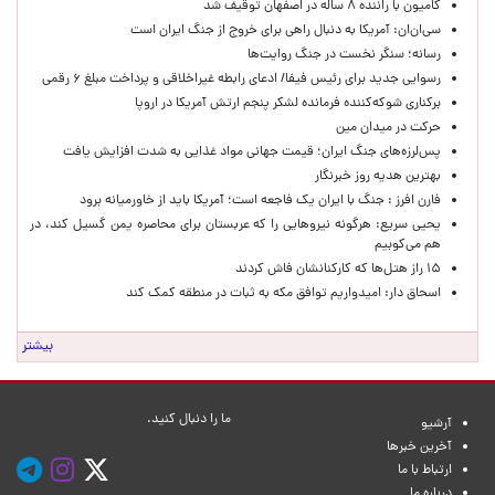
کامیون با راننده ۸ ساله در اصفهان توقیف شد
سی‌ان‌ان: آمریکا به دنبال راهی برای خروج از جنگ ایران است
رسانه؛ سنگر نخست در جنگ روایت‌ها
رسوایی جدید برای رئیس فیفا/ ادعای رابطه غیراخلاقی و پرداخت مبلغ ۶ رقمی
برکناری شوکه‌کننده فرمانده لشکر پنجم ارتش آمریکا در اروپا
حركت در ميدان مين
پس‌لرزه‌های جنگ ایران؛ قیمت جهانی مواد غذایی به شدت افزایش یافت
بهترین هدیه روز خبرنگار
فارن افرز : جنگ با ایران یک فاجعه است؛ آمریکا باید از خاورمیانه برود
یحیی سریع: هرگونه نیروهایی را که عربستان برای محاصره یمن گسیل کند، در
هم می‌کوبیم
۱۵ راز هتل‌ها که کارکنانشان فاش کردند
اسحاق دار: امیدواریم توافق مکه به ثبات در منطقه کمک کند
بیشتر
ما را دنبال کنید.
آرشیو
آخرین خبرها
ارتباط با ما
درباره ما