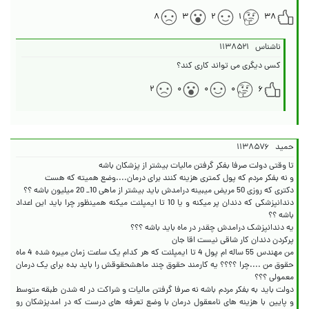
۸
۳
۲
۱
۳۸
ناشناس
۱۱۳۸۵۲۱
کسی دیگری می تواند کاری کند؟
۲
۰
۰
۰
۶
حمید
۱۱۳۸۵۷۶
دندانپزشکی که دندان پر میکنه و یا 10 تا ایمپلنت میکنه همینظور چرا باید این اعداد
من مهندس 55 ساله ام پول 4 تا ایمپلنت که هر کدام یک ساعت زمان میبره شده 4 ماه
حقوق من ....چرا ؟؟؟؟ یه کارمند حقوق چند ماهشحقوقش را باید بده برای یک درمان
دولت باید به بفکر مردم باشه نه صرفا گرفتن مالیات و شراکت در له شدن طبقه متوسط
و پایین با هزینه های نامعقول درمان با وضع تعرفه های درست که در امدپزشکان رو