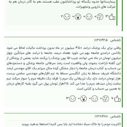
بیمارستانها حدود یکساله تو پرداختاشون عقب هستند.هم به کادر درمان هم به
شرکت های دارویی وتجهیزات.
۲
۰
۰
۰
۳
ناشناس
۱۱۳۸۴۲۵
وقتی برای یک پزشک درامد ۴۵۰ میلیون در ماه بدون پرداخت مالیات لحاظ می شود
بالانس درامدی جامعه بهم می خورد هفتاد درصد جامعه با درامد های میانگین چهار
میلیون تومان در ماه نمی توانند جیب اقا یون پزشک را پرکنند شاید بعضی از پزشکان از
این گفته ناراحت بشوند ولی واقعیت است رشد سرطانی جامعه پزشکی و دستمزدهای
بی حساب و کتاب درمان جامعه را دچار مشکل کرده مثال میزنم یک اقای مهندس ارشد
دانشگاه شریف مسلط به زبان انگلیسی مسلط به نرم افزارهای مهندسی ساعتی بیست
هزار تومان درامد دارد یک تزریقاتی یک سرم را ظرف یک دقیقه سرم را سوار میکند نیم
ساعت زمان میدهد سرم را جدا می کند ۲۵هزار تومان پول می گیرد بقیه کارهای درمان
به همین بی حساب و کتابی است
۳
۰
۰
۰
۷
ناشناس
۱۱۳۸۴۸۶
اکثریت مردم را به خاک سیاه نشانده اید بابا بس کنید! استعفا بدهید بروید