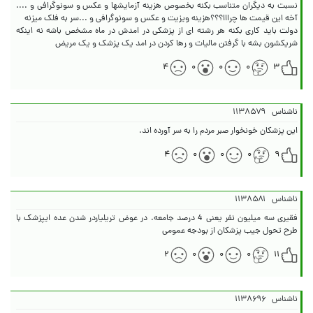
نسبت به دیگران متناسب بکنه بخصوص هزینه آزمایشها و عکس و سونوگرافی و ....
دولت باید کاری بکنه هر رشته ای از پزشکی در امدش در ماه مشخص باشه نه اینکه
شریکشون بشه با گرفتن مالیات و رها کردن در امد یک پزشک و یک مریض
۴
۰
۰
۰
۳
ناشناس
۱۱۳۸۵۷۹
این پزشکان خونخوار صبر مردم را به سر آورده اند.
۴
۰
۰
۰
۹
ناشناس
۱۱۳۸۵۸۱
فقیری سه میلیون نفر یعنی 4 درصد جامعه. در عوض تریلیاردر شدن عده ایپزشک با
طرح تحول جیب پزشکان از بودجه عمومی
۲
۰
۰
۰
۱۱
ناشناس
۱۱۳۸۶۹۶