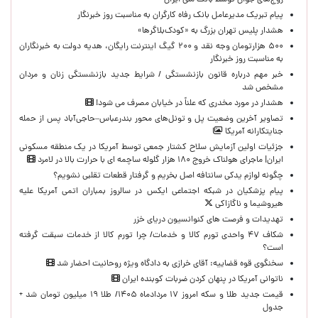
زوج‌های جوان توسط بانک ملی ایران
پیام تبریک مدیرعامل بانک رفاه کارگران به مناسبت روز خبرنگار
هشدار پلیس تهران بزرگ به «کودک‌بلاگرها»
۵۰۰ هزارتومان وجه نقد و ۲۰۰ گیگ اینترنت رایگان، هدیه دولت به خبرنگاران
به مناسبت روز خبرنگار
خبر مهم درباره قانون بازنشستگی / شرایط جدید بازنشستگی زنان و مردان
مشخص شد
هشدار در مورد مخدری که علناً در خیابان مصرف می شود!
تصاویر آخرین وضعیت پل و تونل‌های محور بندرعباس–حاجی‌آباد پس از حمله
جنایتکارانه آمریکا
جزئیات اولین آزمایش سلاح کشتار جمعی توسط آمریکا در یک منطقه مسکونی
ایران| ماجرای هولناک خروج ۱۸۰ هزار گلوله ساچمه ای با حرارت بالا در لامرد
چگونه لوازم یدکی سانتافه اصل بخریم و گرفتار قطعات تقلبی نشویم؟
پیام پزشکیان در شبکه اجتماعی ایکس در سالروز بمباران اتمی آمریکا علیه
هیروشیما و ناگازاکی
تهدیدات و فرصت های کنوانسیون دریای خزر
شکاف ۴۷ واحدی تورم کالا و خدمات/ چرا تورم کالا از خدمات سبقت گرفته
است؟
سخنگوی قوه قضاییه: آقای خرازی به دادگاه ویژه روحانیت احضار شد
ناتوانی آمریکا در پنهان کردن ضربات کوبنده ایران
قیمت جدید طلا و سکه امروز ۱۷ مردادماه ۱۴۰۵/ طلا ۱۹ میلیون تومان شد +
جدول