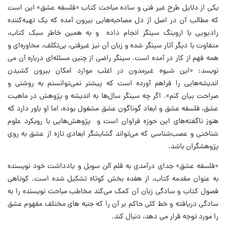
یکی از دلایل طرح غیر فنی و ساده مباحث کتاب «فلسفه عشق» این است
که مطالب آن در اصل از دل مصاحبه‌هایی بیرون آمده که یک تهیه‌کننده
رادیویی با اروینگ سینگر انجام داده و به همین خاطر سبک کتاب،
متفاوت با دیگر آثار سینگر شده و زبان آن نیز غیرفنی، بی‌تکلف، محاوره‌ای و
همه فهم از کار در آمده است. سینگر راضی از چنین مسئله‌ای درباره آن می
نویسد: «این شیوه غیرمدون در اغلب موارد امکان بیرون کشیدن
اندیشه‌هایی را فراهم آورده است که پیشتر نمی‌توانستم به روشنی و
صراحت بیان کنم». اگر چه سینگر سال‌ها به اندیشه و پژوهش در ماهیت
عشق، فلسفه عشق و ابعاد گوناگون عشق مشغول بوده، اما او باور دارد که
هنوز ناگفته‌های این حوزه فراوان است و پژوهش‌هایی با رویکرد علوم
شناختی و عصب‌شناسی که می‌تواند گشایشگر ابعادی تازه از عشق به روی
پژوهشگران باشد.
«فلسفه عشق» جدای درآمدی به قلم آلن سوبل و یادداشت خود نویسنده
به عنوان مقدمه کتاب، از هفده بخش کوتاه تشکیل شده است. کوتاهی
فصول کتاب و سادگی زبان آن کمک می‌کند مخاطب مباحث نویسنده را به
سادگی دریافته و خط کلی حاکم بر آن را که جنبه های مختلف مفهوم عشق
را مورد توجه قرار می دهد، دنبال کند.