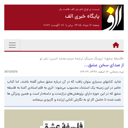
نیست بر لوح دلم جز الف قامت یار
پایگاه خبری الف
جمعه ۱۶ مرداد ۱۴۰۵ برابر با ۰۷ آگوست ۲۰۲۶
«فلسفه عشق»؛ اروینگ سینگر؛ ترجمه میثم محمد امینی؛ نشر نو
از صدای سخن عشق...
نیره رحمانی،
۱۲ اسفند ۱۳۹۷، ۲۳:۲۹
3971213079
شاید کتابهای بسیاری بتوان یافت که در آن درباره عشق سخن گفته باشند، اما کتاب
حاضر در این زمینه یک استثناء محسوب می‌شود؛ اثری به قلم استادی آشنا به فلسفه
عشق که در این حوزه دارای پژوهش‌های درازمدت و دامنه‌دار است و همین ویژگی ها
باعث شده تا حاصل کار او به نگارش کتابی ارزنده و کاربردی بینجامد