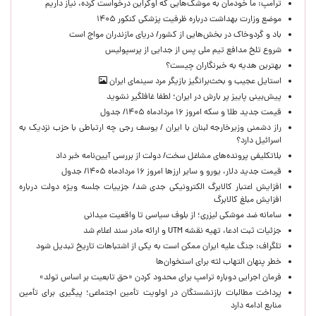
ترامپ: ما خودمان به موشک‌هایی که اوکراین درخواست کرده، نیاز داریم
موضع وزارت بهداشت درباره ظرفیت پزشکی کنکور ۱۴۰۵
باد و گردوخاک در بخش‌هایی از کشور/ دریای مازندران مواج است
شروع تلخ مدافع تیم ملی پس از جدایی از پرسپولیس
بهترین هدیه به خبرنگاران چیست؟
استایل عجیب و بحث‌برانگیز بازیگر مرد سینمای ایران
پیش‌بینی پاییز پر بارش در ایران؛ لطفا غافلگیر نشوید
قیمت جدید طلا و سکه امروز ۱۶ مردادماه ۱۴۰۵/ جدول
راز دشمنی وزیرخارجه لبنان با ایران / یوسف رجی چه ارتباطی با حزب نزدیک به
اسرائیل دارد؟
بلاتکلیفی پرونده‌های مشاغل سخت/ دولت از بررسی آیین‌نامه خبر داد
قیمت جدید دلار، یورو و سایر ارزها امروز ۱۶ مردادماه ۱۴۰۵/ جدول
افزایش اعتبار کالابرگ الکترونیکی جدی شد/ جزییات جلسه ویژه دولت درباره
افزایش مبلغ کالابرگ
سامانه ضد موشکی لیزری؛ از بلوف سیاسی تا واقعیت میدانی
جزئیات ثبت ادعا، تهیه نقشه UTM و ارائه مادر سند اعلام شد
تلگراف: جنگ علیه ایران ممکن است به یکی از اشتباهات تاریخ تبدیل شود
خطر پنهان التهاب لثه برای استخوان‌ها
فرمان اجرایی دوباره ترامپ برای محدود کردن «حق تابعیت بر اساس تولد»
پرداخت مطالبات بازنشستگان در اولویت تأمین اجتماعی؛ پیگیری برای تأمین
منابع ادامه دارد