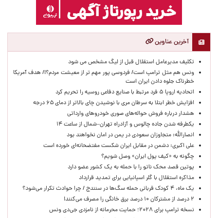
آخرین عناوین
تکلیف مدیرعامل استقلال قبل از لیگ مشخص می شود
ونس هم مثل ترامپ است/ فردوسی پور مهم تر از معیشت مردم؟!/ هدف آمریکا
خطرناک جلوه دادن ایران است
اتحادیه اروپا ۵ فرد مرتبط با صنایع دفاعی روسیه را تحریم کرد
افزایش خطر ابتلا به سرطان مری با نوشیدن چای بالاتر از دمای ۶۵ درجه
هشدار درباره فروش حواله‌های صوری خودروهای وارداتی
یکطرفه شدن جاده چالوس و آزادراه تهران–شمال از ساعت ۱۴
انصارالله: متجاوزان سعودی در یمن در امان نخواهند بود
علی اکبری: دشمن در مقابل ایران شکست مفتضحانه‌ای خورده است
چگونه به «کیف پول ایران» وصل شویم؟
پوتین قصد محک ناتو را با حمله به یک کشور عضو دارد
مذاکره استقلال با گلر اسپانیایی برای تمدید قرارداد
یک ماه، ۴ کودک قربانی حمله سگ‌ها در سنندج / چرا حوادث تکرار می‌شود؟
۲ درصد از مشترکان ۱۰ درصد برق خانگی را مصرف می‌کنند!
نسخه ترامپ برای ۲۰۲۸؛ حمایت محرمانه از نامزدی جی‌دی ونس