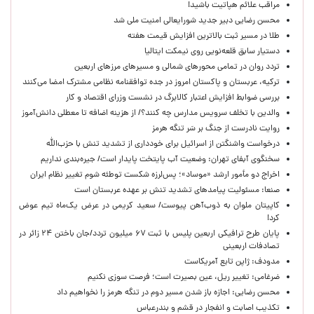
مراقب علائم هپاتیت باشید!
محسن رضایی دبیر جدید شورایعالی امنیت ملی شد
طلا در مسیر ثبت بالاترین افزایش قیمت هفته
دستیار سابق قلعه‌نویی روی نیمکت ایتالیا
تردد روان در تمامی محورهای شمالی و مسیرهای مرزهای اربعین
ترکیه، عربستان و پاکستان امروز در جده توافقنامه نظامی مشترک امضا می‌کنند
بررسی ضوابط افزایش اعتبار کالابرگ در نشست وزرای اقتصاد و کار
والدین با تخلف سرویس مدارس چه کنند؟/ از هزینه اضافه تا معطلی دانش‌آموز
روایت نادرست از جنگ بر سَر تنگه هرمز
درخواست واشنگتن از اسرائیل برای خودداری از تشدید تنش با حزب‌الله
سخنگوی آبفای تهران: وضعیت آب پایتخت پایدار است/ جیره‌بندی نداریم
اخراج دو مأمور ارشد «موساد»؛ پس‌لرزه شکست توطئه شوم تغییر نظام ایران
صنعا: مسئولیت پیامدهای تشدید تنش بر عهده عربستان است
کاپیتان ملوان به ذوب‌آهن پیوست/ سعید کریمی در عرض یک‌ماه تیم عوض
کرد!
پایان طرح ترافیکی اربعین پلیس با ثبت ۶۷ میلیون تردد/جان باختن ۲۴ زائر در
تصادفات اربعینی
مدودف: ژاپن تابع آمریکاست
ضرغامی: تغییر ریل، عین بصیرت است؛ فرصت سوزی نکنیم
محسن رضایی: اجازه باز شدن مسیر دوم در تنگه هرمز را نخواهیم داد
تکذیب اصابت و انفجار در قشم و بندرعباس