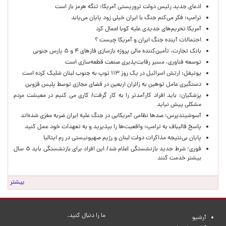
ادعای جدید رئیس دولت تروریستی آمریکا: تنگه هرمز باز است
ترامپ: فکر می‌کنم جنگ با ایران خیلی زود پایان می‌یابد
آمریکا تحریم‌های جدیدی علیه کوبا اعمال کرد
احتمالات آینده جنگ ایران و آمریکا چیست ؟
بانک تجارت، تأمین‌کننده مالی پروژه بازسازی فازهای ۴ و ۵ پارس جنوبی
توسعه فناوری، مسیر رقابت‌پذیری صنعت قطعه‌سازی است
یونیفل: ارتش اسرائیل در یک روز ۱۱۳ توپ به جنوب لبنان شلیک کرده است
دستگیری عامل توهین به زائران اربعین در فضای مجازی توسط پلیس قزوین
پزشکیان: باید افراد کارآمدتر را به کار گرفت/ کاری می کنیم در معیشت مردم
مشکلی پیش نیاید
آسوشیتدپرس: صدها نظامی آمریکایی در جنگ علیه ایران ضربه مغزی شده‌اند
پاسخ قالیباف به ترامپ: واقعیت‌ها را بپذیرید و به تعهدات خود عمل کنید
پایان بی‌نتیجه مذاکرات دولت لبنان و رژیم صهیونیستی در رم ایتالیا
فوری؛ شرط جدید بازنشستگی اعلام شد/ این افراد برای بازنشستگی باید ۵ سال
بیشتر خدمت کنند
بیشتر
ما را دنبال کنید.
آرشیو