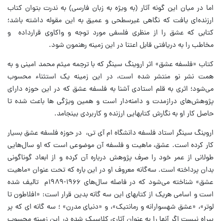
اما در میان این گونه آثار (به ویژه به زبان فارسی) به ندرت بتوان کتاب
ارزنده‌ای یافت که نگاهی غیرسطحی و عمیق به این مقوله داشته باشد؛
کتابی که عشق را از منظری فلسفی مورد توجه و واکاوی قرارداده و
مخاطب را به دریافتی قابل اعتنا در این زمینه رهنمون شود.
کتاب «فلسفه عشق» اثر اروینگ سینگر که با ترجمه میثم محمد امینی و به
همت نشر نو منتشر شده است، در این زمینه یک استثناء محسوب
می‌شود؛ اثری به قلم استادی آشنا به فلسفه عشق که در این حوزه دارای
پژوهش‌های درازمدت و دامنه‌دار است و همین ویژگی ها باعث شده تا
حاصل کار او به نگارش کتابهایی ارزنده و کاربردی بینجامد.
اروینگ سینگر استاد فلسفه دانشگاه ام آی تی، در حوزه فلسفه عشق بسیار
کار کرده است. عشق، ماهیت و فلسفه آن موضوعی است که او سال‌هایی
طولانی از عمر خود را صرف پژوهش درباره آن کرده و از ابعاد گوناگونی
بدان پرداخته است. سه‌گانه معروف او در این باره که تحت عنوان «ماهیت
عشق» شناخته می‌شود که در فاصله سال‌های ۱۹۶۶-۱۹۸۹م تالیف شده
است و اسامی هریک از کتابهای این سه گانه بدین قرار است: «افلاطون تا
لوتر»، «عشق شهسوارانه و رمانتیک»، و «دنیای مدرن» ؛ سه گانه ای که پر
بیراه نیست اگر آنها را به عنوان آثاری کلاسیک شده در این زمینه محسوب