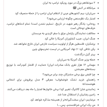
۲ سوتفاهم بزرگ در مورد رویکرد ترامپ به ایران
میانکاله در آتش
سی‌ان‌ان: بیم کشورهای عربی از انتقام ایران ترامپ را از حمله منصرف کرد
اعتبار یک نظرسنجی چگونه ارزیابی می‌شود؟
روحانی: یادگار رهبر شهید در تاریخ، تسلیم نشدن است/ تمام ادعاهای ترامپ،
حرف‌های توخالی است
مخالفت نمایندگان پارلمان عراق با سفر الزیدی به عربستان
جنگ ایران، جیب کشاورزان آمریکا را خالی کرد
پزشکیان: فلسطین هرگز از اولویت سیاست خارجی ایران خارج نخواهد شد
پکن تلافی کرد؛ ۶ نهاد آمریکایی در لیست تحریمهای چین
پیتر گیل درگذشت
حمله وزیر جنگ آمریکا به سی‌ان‌ان
مهمانی ۱۲ هزار نفری بانک صادرات ایران/ حمایت از اقشار کم‌درآمد با توزیع
بسته‌های معیشتی
چرا قبض برق برخی مشترکان چند برابر می‌شود؟
راهنمای خرید تشک خوشخواب؛ معرفی ۴ مدل پرفروش برای انتخابی
هوشمندانه
زمانبندی شارژ کالابرگ تغییر کرد/ برخی خانوارها اعتبار را ماه بعد دریافت می‌کنند
رامین رضاییان از استقلال جدا شد
مرشایمر: ایران سخت‌گیرانه‌تر از همیشه مذاکره خواهد کرد
من یک ایرانی شرافتمندم، پس...!