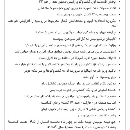
پخش قسمت اول گفت‌وگوی رئیس‌جمهور بعد از خبر ۲۲
افت صادرات نفت آمریکا به پایین‌ترین حجم در ۸ ماه اخیر
حمله روسیه به ۳ کشتی باری در دریای سیاه
مکرون: اتحادیه اروپا و متحدانش فشار تحریم‌ها بر روسیه را افزایش خواهند
داد
چگونه تهران و واشنگتن قواعد درگیری را بازنویسی کرده‌اند؟
کاپیتان پرسپولیس به گل‌گهر سیرجان پیوست
وزارت خزانه‌داری آمریکا بخشی از تحریم‌های مرتبط با ایران را لغو کرد
آسوشیتد پرس مدعی شد: پیش‌نویس توافق میان ایران و عمان نهایی شد
اعتراف منشه امیر؛ نفوذ آمریکا در منطقه رو به افول است
حماس: به توافق آتش‌بس پایبندیم/ آمریکا اسرائیل را تحت فشار قرار دهد
تاکید وزیر خارجه ایتالیا بر ضرورت ادامه گفت‌وگوها بر سر تنگه هرمز
برق پرمصرف‌ها گران شد
پوتین یگان نظامی جدید برای جنگ پهپادی تشکیل داد
حادثه امنیتی برای یک کشتی در جنوب غرب یمن
منبع پاکستانی به ریانووستی: عراقچی جمعه به پاکستان سفر می‌کند
اصابت صاعقه در «جارکند» هند ۱۴ کشته برجای گذاشت
کشته و زخمی شدن ۹ سرباز صهیونیست در جنوب لبنان
رشد ۱۳۰ هزار واحدی بورس
حق بیمه تولیدی بیمه ملت در چهار ماه نخست امسال از ۱۴.۵ همت گذشت/
رشد ۹۰ درصدی نسبت به مدت مشابه سال گذشته