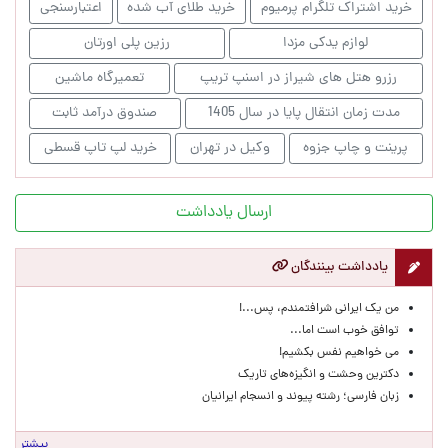
خرید اشتراک تلگرام پرمیوم
خرید طلای آب شده
اعتبارسنجی
لوازم یدکی مزدا
رزین پلی اورتان
رزرو هتل های شیراز در اسنپ تریپ
تعمیرگاه ماشین
مدت زمان انتقال پایا در سال 1405
صندوق درآمد ثابت
پرینت و چاپ جزوه
وکیل در تهران
خرید لپ تاپ قسطی
ارسال یادداشت
یادداشت بینندگان
من یک ایرانی شرافتمندم، پس...!
توافق خوب است اما...
می خواهیم نفس بکشیم!
دکترین وحشت و انگیزه‌های تاریک
زبان فارسی؛ رشته پیوند و انسجام ایرانیان
بیشتر