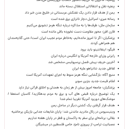
روسیه: ماکرون به کی‌یف دستور حملات تروریستی می‌دهد
پنجره‌ نقل و انتقالاتی استقلال بسته ماند
یمن از هدف قرار دادن یک نفتکش عربستانی در خلیج عدن خبر داد
رسانه عبری: اسرائیل دچار ناترازی برق شده است
سازمان ملل: طرف‌ها را به مذاکره درباره تنگه هرمز تشویق می‌کنیم
فارن افرز: محور مقاومت دست نخورده باقی مانده است
پزشکیان: اگر تا امروز مانده‌ایم، به‌خاطر مردم نجیب ایران است/ حتی گلایه‌مندان
هم همراهی کردند
فیگو: اینفانتینو باید برود
رایزنی وزرای خارجه آمریکا و انگلیس درباره ایران
آخرین حریف پیش فصل پرسپولیس مشخص شد
لفاظی جدید نتانیاهو علیه ایران
منبع آگاه: بازگشایی تنگه هرمز منوط به اجرای تعهدات آمریکا است
اعلام قیمت جدید بنزین سوپر
پزشکیان: جامعه امروز بیش از هر زمان به همدلی و اخلاق قرآنی نیاز دارد
یک توضیح درباره قبض های آب و برق به مردم بدهکارید/ کاسبان استعفا /
موشک‌های دوربرد آمریکا تقریبا تمام شد!
هدف قرار گرفتن یک کشتی دیگر در ساحل یمن
وینیسیوس در رئال مادرید ماندنی شد؛ پایان شایعات جدایی بازیکن پرحاشیه
بقائی: برنامه‌ای برای سفر به پاکستان و قطر در پایان هفته نداریم
عصبانیت ترامپ از پیروزی نامزد حامی فلسطین در میشیگان