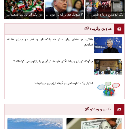
یک توضیح درباره قبض های آب و برق به مردم بدهکارید/ کاسبان استعفا / موشک‌های دوربرد آمریکا تقریبا تمام شد!
۲ سوتفاهم بزرگ در مورد رویکرد ترامپ به ایران
من یک ایرانی شرافتمندم، پس...!
عناوین برگزیده
بقائی: برنامه‌ای برای سفر به پاکستان و قطر در پایان هفته
نداریم
ت/
چگونه تهران و واشنگتن قواعد درگیری را بازنویسی کرده‌اند؟
کا
اعتبار یک نظرسنجی چگونه ارزیابی می‌شود؟
عکس و ویدئو
او
شه