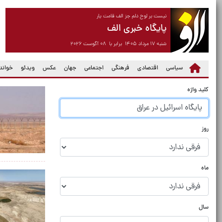
نیست بر لوح دلم جز الف قامت یار
پایگاه خبری الف
شنبه ۱۷ مرداد ۱۴۰۵ برابر با ۰۸ آگوست ۲۰۲۶
سیاسی
اقتصادی
فرهنگی
اجتماعی
جهان
عکس
ویدئو
خواندن
کلید واژه
روز
ماه
سال