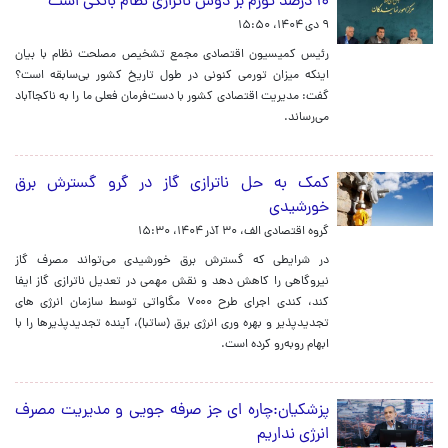
۱۰ درصد تورم بر دوش ناترازی نظام بانکی است
۹ دی ۱۴۰۴، ۱۵:۵۰
رئیس کمیسیون اقتصادی مجمع تشخیص مصلحت نظام با بیان
اینکه میزان تورمی کنونی در طول تاریخ کشور بی‌سابقه است؟
گفت: مدیریت اقتصادی کشور با دست‌فرمان فعلی ما را به ناکجاآباد
می‌رساند.
کمک به حل ناترازی گاز در گرو گسترش برق
خورشیدی
گروه اقتصادی الف،
۳۰ آذر ۱۴۰۴، ۱۵:۳۰
در شرایطی که گسترش برق خورشیدی می‌تواند مصرف گاز
نیروگاهی را کاهش دهد و نقش مهمی در تعدیل ناترازی گاز ایفا
کند، کندی اجرای طرح ۷۰۰۰ مگاواتی توسط سازمان انرژی های
تجدیدپذیر و بهره وری انرژی برق (ساتبا)، آینده تجدیدپذیرها را با
ابهام روبه‌رو کرده است.
پزشکیان:چاره ای جز صرفه جویی و مدیریت مصرف
انرژی نداریم