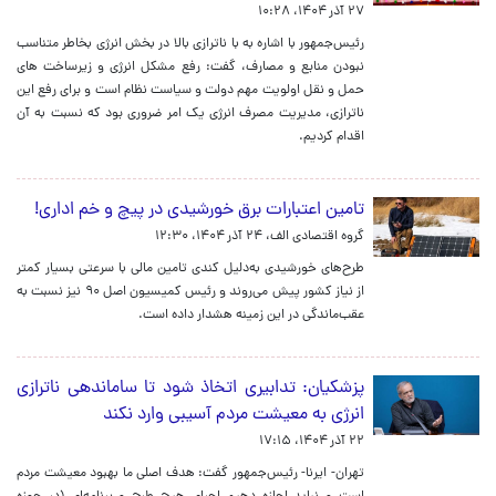
۲۷ آذر ۱۴۰۴، ۱۰:۲۸
رئیس‌جمهور با اشاره به با ناترازی بالا در بخش انرژی بخاطر متناسب
نبودن منابع و مصارف، گفت: رفع مشکل انرژی و زیرساخت های
حمل و نقل اولویت مهم دولت و سیاست نظام است و برای رفع این
ناترازی، مدیریت مصرف انرژی یک امر ضروری بود که نسبت به آن
اقدام کردیم.
تامین اعتبارات برق خورشیدی در پیچ و خم اداری!
گروه اقتصادی الف،
۲۴ آذر ۱۴۰۴، ۱۲:۳۰
طرح‌های خورشیدی به‌دلیل کندی تامین مالی با سرعتی بسیار کمتر
از نیاز کشور پیش می‌روند و رئیس کمیسیون اصل ۹۰ نیز نسبت به
عقب‌ماندگی در این زمینه هشدار داده است.
پزشکیان: تدابیری اتخاذ شود تا ساماندهی ناترازی
انرژی به معیشت مردم آسیبی وارد نکند
۲۲ آذر ۱۴۰۴، ۱۷:۱۵
تهران- ایرنا- رئیس‌جمهور گفت: هدف اصلی ما بهبود معیشت مردم