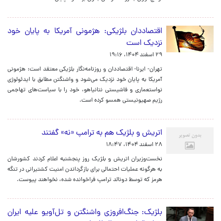
اقتصاددان بلژیکی: هژمونی آمریکا به پایان خود
نزدیک است
۲۹ اسفند ۱۴۰۴، ۱۹:۱۶
تهران- ایرنا- اقتصاددان و روزنامه‌نگار بلژیکی معتقد است: هژمونی
آمریکا به پایان خود نزدیک می‌شود و واشنگتن مطابق با ایدئولوژی
نواستعماری و فاشیستی نتانیاهو، خود را با سیاست‌های تهاجمی
رژیم صهیونیستی همسو کرده است.
اتریش و بلژیک هم به ترامپ «نه» گفتند
۲۸ اسفند ۱۴۰۴، ۱۸:۴۷
نخست‌وزیران اتریش و بلژیک روز پنجشنبه اعلام کردند کشورشان
به هرگونه عملیات احتمالی برای بازگرداندن امنیت کشتیرانی در تنگه
هرمز که توسط دونالد ترامپ فراخوانده شده، نخواهند پیوست.
بلژیک: جنگ‌افروزی واشنگتن و تل‌آویو علیه ایران