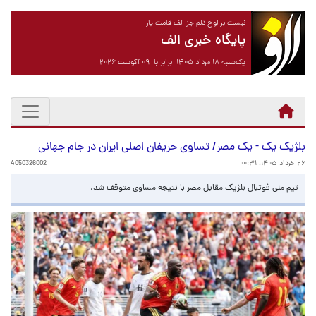
نیست بر لوح دلم جز الف قامت یار
پایگاه خبری الف
یک‌شنبه ۱۸ مرداد ۱۴۰۵ برابر با ۰۹ آگوست ۲۰۲۶
بلژیک یک - یک مصر/ تساوی حریفان اصلی ایران در جام جهانی
۲۶ خرداد ۱۴۰۵، ۰۰:۳۱
4050326002
تیم ملی فوتبال بلژیک مقابل مصر با نتیجه مساوی متوقف شد.