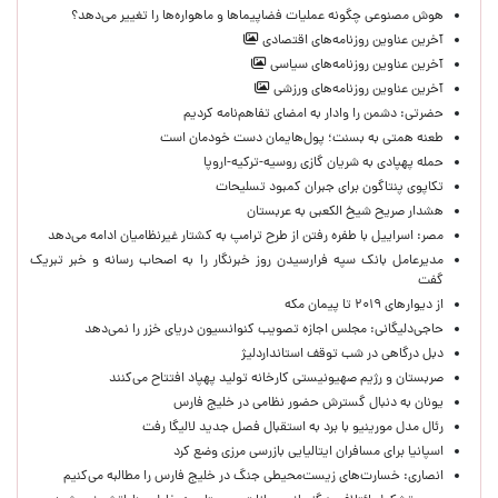
هوش مصنوعی چگونه عملیات فضاپیماها و ماهواره‌ها را تغییر می‌دهد؟
آخرین عناوین روزنامه‌های اقتصادی
آخرین عناوین روزنامه‌های سیاسی
آخرین عناوین روزنامه‌های ورزشی
حضرتی: دشمن را وادار به امضای تفاهم‌نامه کردیم
طعنه همتی به بسنت؛ پول‌هایمان دست خودمان است
حمله پهپادی به شریان گازی روسیه-ترکیه-اروپا
تکاپوی پنتاگون برای جبران کمبود تسلیحات
هشدار صریح شیخ الکعبی به عربستان
مصر: اسراییل با طفره رفتن از طرح ترامپ به کشتار غیرنظامیان ادامه می‌دهد
مدیرعامل بانک سپه فرارسیدن روز خبرنگار را به اصحاب رسانه و خبر تبریک
گفت
از دیوارهای ۲۰۱۹ تا پیمان مکه
حاجی‌دلیگانی: مجلس اجازه تصویب کنوانسیون دریای خزر را نمی‌دهد
دبل درگاهی در شب توقف استانداردلیژ
صربستان و رژیم صهیونیستی کارخانه تولید پهپاد افتتاح می‌کنند
یونان به دنبال گسترش حضور نظامی در خلیج فارس
رئال مدل مورینیو با برد به استقبال فصل جدید لالیگا رفت
اسپانیا برای مسافران ایتالیایی بازرسی مرزی وضع کرد
انصاری: خسارت‌های زیست‌محیطی جنگ در خلیج فارس را مطالبه‌ می‌کنیم