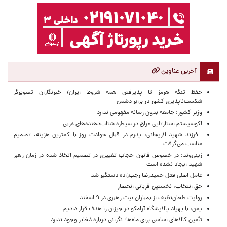
آخرین عناوین
حفظ تنگه هرمز تا پذیرفتن همه شروط ایران/ خبرنگاران تصویرگر
شکست‌ناپذیری کشور در برابر دشمن
وزیر کشور: جامعه بدون رسانه مفهومی ندارد
اکوسیستم استارتاپی عراق در سیطره شتاب‌دهنده‌‌های غربی
فرزند شهید لاریجانی: پدرم در قبال حوادث روز با کمترین هزینه، تصمیم
مناسب می‌گرفت
زینی‌وند: در خصوص قانون حجاب تغییری در تصمیم اتخاذ شده در زمان رهبر
شهید ایجاد نشده است
عامل اصلی قتل حمیدرضا رجب‌زاده دستگیر شد
حق انتخاب، نخستین قربانی انحصار
روایت طحان‌نظیف از بمباران بیت رهبری در ۹ اسفند
یمن: با پهپاد پالایشگاه آرامکو در جیزان را هدف قرار دادیم
تأمین کالاهای اساسی برای ماه‌ها؛ نگرانی درباره ذخایر وجود ندارد