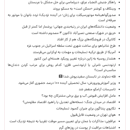
راهکار جنبش النجباء عراق، دیپلماسی برای حل مشکل با عربستان
ویتکاف و کوشنر «ممکن است» به مسکو بروند
صدورگواهینامه موتورسیکلت برای زنان؛ در آینده نزدیک/ تردد بانوان با موتور به‌
صرفه‌تر است
وضعیت دانشگاه‌های ایران در رتبه‌بندی جهانی؛ پرشمار اما کمتر از قبل
حریق در شهرک صنعتی نصیرآباد تاکنون ۴ مصدوم داشته است
کالابرگ در فروشگاه‌های بزرگ هم از کار افتاد
طرح نتانیاهو برای ساخت شهری تحت سلطه اسرائیل در جنوب غزه
آمریکا از طریق ترکیه تسلیحات و مهمات به اوکراین می‌فرستد
هشدار روسیه به ژاپن درباره تغییر رویکرد هسته‌ای این کشور
ارتودنسی نامرئی یا ارتودنسی فلزی؛ کدام روش برای مرتب کردن دندان‌ها
مناسب‌تر است؟
قله دماوند در تابستان سفیدپوش شد!
وزیر آموزش‌وپرورش: سال تحصیلی آینده ۱۰۰ درصد حضوری آغاز می‌شود
تاسیسات آرامکو منفجر شد
عامل افزایش قبوض آب و برق برخی مشترکان چه بود؟
اقتصاد در میدان جنگ؛ نسخه‌های تعدیل یا راهبرد اقتصاد مقاومتی؟
تکاپوی پنتاگون برای جبران کمبود تسلیحات
هوای تهران در وضعیت قابل‌قبول
عراقچی: مذاکرات با عمان برای تعیین مسیر موقت تقریبا به نتیجه نزدیک است
اشتباهات مراقبت از پوست در روزهای گرم