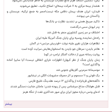
یمن: تشکیل ائتلاف هرگز مانع مجازات عربستان به خاطر جنایاتش نمی‌شود
هشدار بیمه مرکزی به ۸ شرکت بیمه‌ای؛ اصلاح نکنید، تعلیق می‌شوید
فیدان: ایران هدف پیمان دفاعی مکه نیست/مصر به جمع ترکیه، عربستان و
پاکستان می پیوندد
تاکید صریح همتی بر تشدید نظارت بر بانک‌ها
پدر لیونل مسی درگذشت
اختلاف بر سر زمین کشاورزی منجر به قتل شد
راه‌حل نماینده روسیه برای پایان جنگ آمریکا علیه ایران
تظاهرات هزاران نفری علیه دولت «فردریش مرتس» در آلمان
هانتر بایدن: سرطان جو بایدن به استخوان‌هایش سرایت کرده است
روایت رسانه عبری از دخالت آشکار ترامپ در کوبا
زمان پایان جنگ از نظر کیهان/ اظهارات خرازی اتفاقی نیست/ آیا سایپا آماده
واگذاری است؟
موسیمانه سرمربی آفریقای جنوبی شد
یک فوتی و ۱۱ مسموم بر اثر مصرف مشروبات الکلی در نیشابور
ناگفته‌های قربانزاده از واگذاری ۱۲ درصد هلدینگ خلیج فارس
قتل هولناک مداح سرشناس پس از ربوده شدن؛ عاملان جنایت دستگیر شدند
ادعای ونس درباره مجوز ایران برای عبور حداکثری نفت از تنگه هرمز
بیشتر