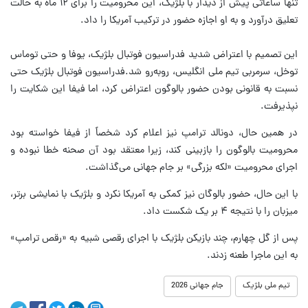
تنها ساعاتی پیش از دیدار با بلژیک، این محرومیت را برای ۱۲ ماه به حالت
تعلیق درآورد و به او اجازه حضور در ترکیب آمریکا را داد.
این تصمیم با اعتراض شدید فدراسیون فوتبال بلژیک، یوفا و حتی توماس
توخل، سرمربی تیم ملی انگلیس، روبه‌رو شد.فدراسیون فوتبال بلژیک حتی
نسبت به قانونی بودن حضور بالوگون اعتراض کرد، اما فیفا این شکایت را
نپذیرفت.
در همین حال، دونالد ترامپ نیز اعلام کرد شخصاً از فیفا خواسته بود
محرومیت بالوگون را بازبینی کند، زیرا معتقد بود آن صحنه خطا نبوده و
اجرای محرومیت «لکه بزرگی» بر جام جهانی می‌گذاشت.
با این حال، حضور بالوگان نیز کمکی به آمریکا نکرد و بلژیک با نمایشی برتر،
میزبان را با نتیجه ۴ بر یک شکست داد.
پس از گل چهارم، چند بازیکن بلژیک با اجرای رقصی شبیه به «رقص ترامپ»
به این ماجرا طعنه زدند.
تیم ملی بلژیک
جام جهانی 2026