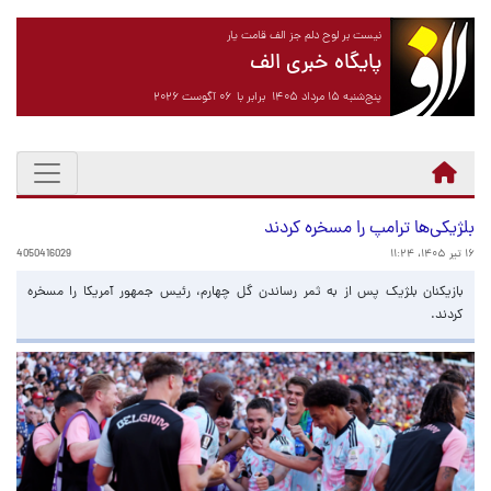
نیست بر لوح دلم جز الف قامت یار
پایگاه خبری الف
پنج‌شنبه ۱۵ مرداد ۱۴۰۵ برابر با ۰۶ آگوست ۲۰۲۶
بلژیکی‌ها ترامپ را مسخره کردند
۱۶ تیر ۱۴۰۵، ۱۱:۲۴
4050416029
بازیکنان بلژیک پس از به ثمر رساندن گل چهارم، رئیس جمهور آمریکا را مسخره
کردند.