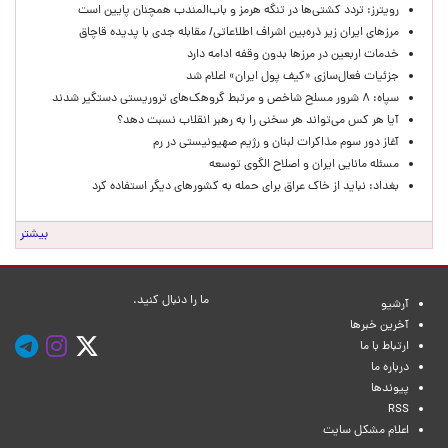
رویترز: تردد کشتی‌ها در تنگه هرمز و باب‌المندب همچنان پایین است
مرزهای ایران زیر ذره‌بین اشراف اطلاعاتی/ مقابله جدی با پدیده قاچاق
خدمات اربعین در مرزها بدون وقفه ادامه دارد
جزئیات فعال‌سازی «کیف پول ایران» اعلام شد
سپاه: ۸ شرور مسلح شاخص و مرتبط گروهک‌های تروریستی دستگیر شدند
آیا هر کس می‌تواند هر سخنی را به رهبر انقلاب نسبت دهد؟
آغاز دور سوم مذاکرات لبنان و رژیم صهیونیستی در رم
مسئله مانایی ایران و اصلاح الگوی توسعه
بغداد: نباید از خاک عراق برای حمله به کشورهای دیگر استفاده کرد
بیشتر
ما را دنبال کنید.
آرشیو
آخرین خبرها
ارتباط با ما
درباره ما
پیوندها
RSS
اعلام مشکل سایت