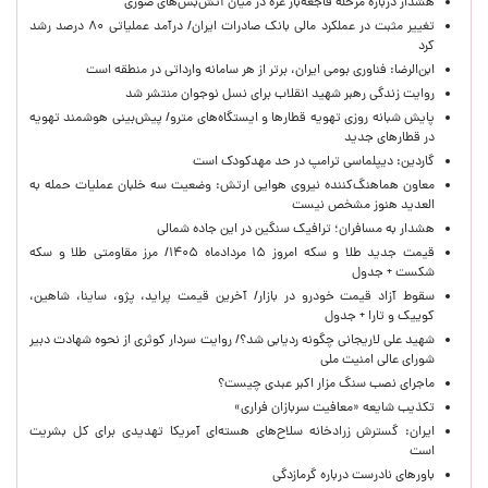
هشدار درباره مرحله فاجعه‌بار غزه در میان آتش‌بس‌های صوری
تغییر مثبت در عملکرد مالی بانک صادرات ایران/ درآمد عملیاتی ۸۰ درصد رشد
کرد
ابن‌الرضا: فناوری بومی ایران، برتر از هر سامانه وارداتی در منطقه است
روایت زندگی رهبر شهید انقلاب برای نسل نوجوان منتشر شد
پایش شبانه روزی تهویه قطارها و ایستگاه‌های مترو/ پیش‌بینی هوشمند تهویه
در قطارهای جدید
گاردین: دیپلماسی ترامپ در حد مهدکودک است
معاون هماهنگ‌کننده نیروی هوایی ارتش: وضعیت سه خلبان عملیات حمله به
العدید هنوز مشخص نیست
هشدار به مسافران؛ ترافیک سنگین در این جاده شمالی
قیمت جدید طلا و سکه امروز ۱۵ مردادماه ۱۴۰۵/ مرز مقاومتی طلا و سکه
شکست + جدول
سقوط آزاد قیمت خودرو در بازار/ آخرین قیمت پراید، پژو، ساینا، شاهین،
کوییک و تارا + جدول
شهید علی لاریجانی چگونه ردیابی شد؟/ روایت سردار کوثری از نحوه شهادت دبیر
شورای عالی امنیت ملی
ماجرای نصب سنگ مزار اکبر عبدی چیست؟
تکذیب شایعه «معافیت سربازان فراری»
ایران: گسترش زرادخانه سلاح‌های هسته‌ای آمریکا تهدیدی برای کل بشریت
است
باورهای نادرست درباره گرمازدگی