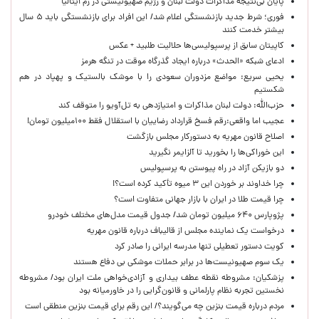
پایان بی‌نتیجه مذاکرات دولت لبنان و رژیم صهیونیستی در رم ایتالیا
فوری؛ شرط جدید بازنشستگی اعلام شد/ این افراد برای بازنشستگی باید ۵ سال
بیشتر خدمت کنند
کاپیتان سابق از پرسپولیسی‌ها حلالیت طلبید + عکس
ادعای شبکه «الحدث» درباره ایجاد گذرگاه موقت در تنگه هرمز
یحیی سریع: مواضع مزدوران سعودی را با موشک بالستیک و پهپاد در هم
شکستیم
حزب‌الله: دولت لبنان مذاکرات و امتیازدهی به تل‌آویو را متوقف کند
عجیب اما واقعی:رقم فسخ قرارداد رضاییان با استقلال فقط ۱۰۰میلیون تومان!
اصلاح قانون مهریه به دستورکار مجلس بازگشت
این خوراکی‌ها را بخورید تا آلزایمر نگیرید
دو بازیکن آزاد در راه پیوستن به پرسپولیس
چرا خداوند بر خوردن این ۳ میوه تأکید کرده است؟!
چرا قیمت طلا در ایران با بازار جهانی متفاوت است؟
پژوپارس ۶۴۰ میلیون تومان شد/ جدول قیمت مدل‌های مختلف خودرو
درخواست یک نماینده مجلس از قالیباف درباره قانون مهریه
کویت دستور تعطیلی تنها مدرسه ایرانی را صادر کرد
یک‌ سوم صهیونیست‌ها در برابر حملات موشکی بی دفاع هستند
پزشکیان: مشروطه نقطه عطف بیداری و آزادی‌خواهی ملت ایران بود/ مشروطه
نخستین تجربه نظام پارلمانی و قانون‌گرایی را در خاورمیانه بود
مردم درباره قیمت بنزین چه می‌گویند؟/ این رقم برای قیمت بنزین منطقی است