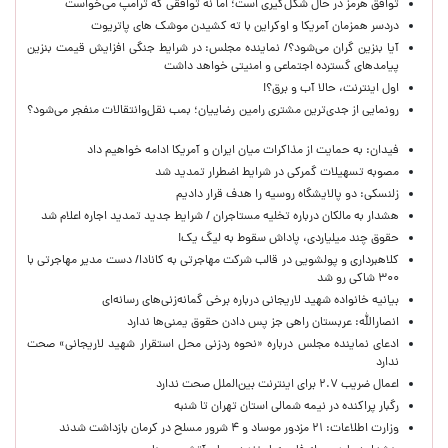
توافق هرمز در حال شکل‌گیری است؛ اما نه توافقی که ترامپ می‌خواست
دردسر همزمان آمریکا و اوکراین با ته کشیدن موشک های پاتریوت
آیا بنزین گران می‌شود؟/ نماینده مجلس: در شرایط جنگی افزایش قیمت بنزین
پیامدهای گسترده اجتماعی و امنیتی خواهد داشت
اول اینترنت، حالا آب و برق؟!
رونمایی از جدی‌ترین مشتری رامین رضاییان؛ بمب نقل‌وانتقالات منفجر می‌شود؟
فیدان: به حمایت از مذاکرات میان ایران و آمریکا ادامه خواهیم داد
مصوبه تسهیلات گمرکی در شرایط اضطرار تمدید شد
زلنسکی: دو پالایشگاه روسیه را هدف قرار دادیم
هشدار به مالکان درباره تخلیه مستاجران / شرایط جدید تمدید اجاره اعلام شد
حقوق چند میلیاردی، پاداش سقوط به لیگ یک!
کلاهبرداری و پولشویی در قالب شرکت مهاجرتی به کانادا/ دست مدیر مهاجرتی با
۳۰۰ شاکی رو شد
بیانیه خانواده شهید لاریجانی درباره برخی گمانه‌زنی‌های رسانه‌ای
انصارالله: عربستان راهی جز پس دادن حقوق یمنی‌ها ندارد
ادعای نماینده مجلس درباره «نحوه ردزنی محل استقرار شهید لاریجانی» صحت
ندارد
اعمال ضریب ۲.۷ برای اینترنت بین‌الملل صحت ندارد
رگبار پراکنده در نیمه شمالی استان تهران تا شنبه
وزارت اطلاعات: ۲۱ مزدور موساد و ۴ شرور مسلح در کرمان بازداشت شدند