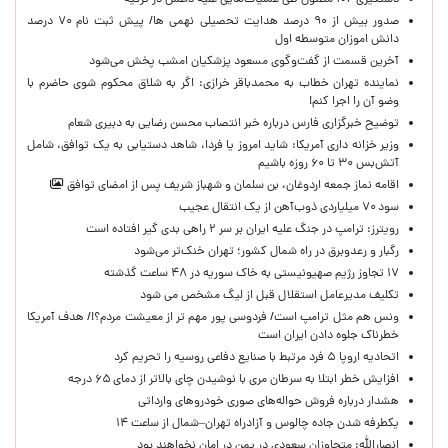
دستگیری ۱۰۴ مظنون طی عملیات‌هایی علیه داعش در ترکیه
صدور بیش از ۹۰ درصد هدایت تحصیلی نهمی ها/ پیش ثبت نام ۷۰ درصد
دانش اموزان متوسطه اول
آخرین قسمت از گفت‌وگوی مسعود پزشکیان امشب پخش می‌شود
نماینده تهران خطاب به محمدباقر خرازی: اگر به شلاق محکوم شوی حاضرم با
وضو آن را اجرا کنم!
توضیح خبرگزاری فارس درباره خبر انتصاب محسن رضایی به دبیری شعام
وزیر خزانه داری آمریکا: شاید امروز یا فردا، شاهد دستیابی به یک توافق، شامل
آتش‌بس ۳۰ تا ۶۰ روزه باشیم
اقامه نماز جمعه اردوغان، بن ‌سلمان و شهباز شریف پس از امضای توافق
سود ۷۰ میلیاردی ذوب‌آهن از یک انتقال عجیب
رویترز: ترامپ در جنگ علیه ایران بر سر ۲ راهی بدی گیر افتاده است
رگبار و رعدوبرق در راه شمال کشور؛ تهران خنک‌تر می‌شود
۱۷ تجاوز رژیم صهیونیستی به خاک سوریه در ۴۸ ساعت گذشته
تکلیف مدیرعامل استقلال قبل از لیگ مشخص می شود
ونس هم مثل ترامپ است/ فردوسی پور مهم تر از معیشت مردم؟!/ هدف آمریکا
خطرناک جلوه دادن ایران است
اتحادیه اروپا ۵ فرد مرتبط با صنایع دفاعی روسیه را تحریم کرد
افزایش خطر ابتلا به سرطان مری با نوشیدن چای بالاتر از دمای ۶۵ درجه
هشدار درباره فروش حواله‌های صوری خودروهای وارداتی
یکطرفه شدن جاده چالوس و آزادراه تهران–شمال از ساعت ۱۴
انصارالله: متجاوزان سعودی در یمن در امان نخواهند بود