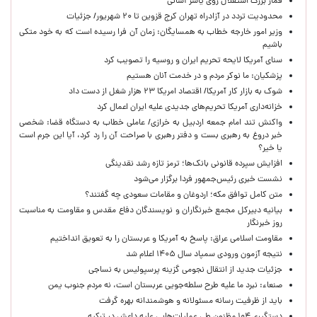
قمار بزرگ استقلال روی یاسر آسانی
محدودیت تردد در آزادراه تهران کرج قزوین تا ۲۰ شهریور/ جزئیات
وزیر امور خارجه خطاب به همسایگان: زمان آن فرا رسیده است که به خود متکی
باشیم
سنای آمریکا لایحه تحریم ایران و روسیه را تصویب کرد
پزشکیان: ما نوکر مردم و در خدمت آنان هستیم
شوک به بازار کار آمریکا/ اقتصاد امریکا ۲۳ هزار شغل از دست داد
خزانه‌داری آمریکا تحریم‌های جدیدی علیه ایران اعمال کرد
واکنش تند امام جمعه اردبیل به خرازی/ عاملی خطاب به دستگاه قضا: شخصی
خبر دروغ به رهبری بست و دفتر رهبری با صراحت آن را رد کرد، آیا این جرم است
یا خیر؟
افزایش سپرده قانونی بانک‌ها؛ ترمز تازه رشد نقدینگی
نشست خبری رئیس‌جمهور فردا برگزار می‌شود
متن کامل توافق مکه؛ اردوغان و مقامات سعودی چه گفتند؟
بیانیه دبیرکل مجمع خبرنگاران و نویسندگان دفاع مقدس و مقاومت به مناسبت
روز خبرنگار
مقاومت اسلامی عراق: پاسخ به آمریکا و عربستان را به تعویق انداختیم
نتیجه آزمون ورودی سمپاد سال ۱۴۰۵ اعلام شد
جزئیات جدید از انتقال نجومی گزینه پرسپولیس به نساجی
صنعاء: نبرد ما علیه طرح سلطه‌جویی عربستان است، نه مردم جنوب یمن
باید از ظرفیت رسانه مسئولانه و هوشمندانه بهره گرفت