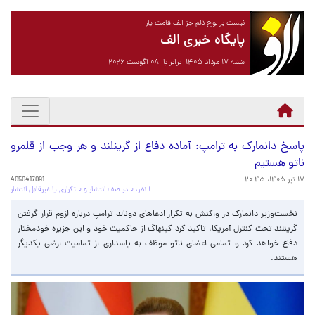
نیست بر لوح دلم جز الف قامت یار
پایگاه خبری الف
شنبه ۱۷ مرداد ۱۴۰۵ برابر با ۰۸ آگوست ۲۰۲۶
پاسخ دانمارک به ترامپ: آماده دفاع از گرینلند و هر وجب از قلمرو
ناتو هستیم
۱۷ تیر ۱۴۰۵، ۲۰:۴۵
4050417091
۱ نظر، ۰ در صف انتشار و ۰ تکراری یا غیرقابل انتشار
نخست‌وزیر دانمارک در واکنش به تکرار ادعاهای دونالد ترامپ درباره لزوم قرار گرفتن
گرینلند تحت کنترل آمریکا، تاکید کرد کپنهاگ از حاکمیت خود و این جزیره خودمختار
دفاع خواهد کرد و تمامی اعضای ناتو موظف به پاسداری از تمامیت ارضی یکدیگر
هستند.