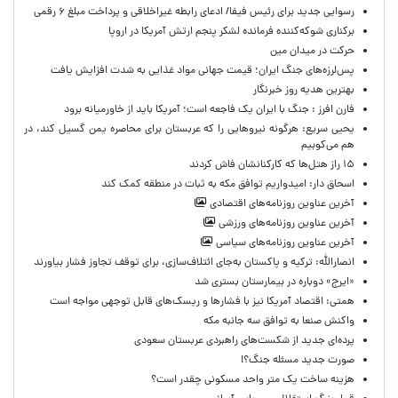
رسوایی جدید برای رئیس فیفا/ ادعای رابطه غیراخلاقی و پرداخت مبلغ ۶ رقمی
برکناری شوکه‌کننده فرمانده لشکر پنجم ارتش آمریکا در اروپا
حركت در ميدان مين
پس‌لرزه‌های جنگ ایران؛ قیمت جهانی مواد غذایی به شدت افزایش یافت
بهترین هدیه روز خبرنگار
فارن افرز : جنگ با ایران یک فاجعه است؛ آمریکا باید از خاورمیانه برود
یحیی سریع: هرگونه نیروهایی را که عربستان برای محاصره یمن گسیل کند، در
هم می‌کوبیم
۱۵ راز هتل‌ها که کارکنانشان فاش کردند
اسحاق دار: امیدواریم توافق مکه به ثبات در منطقه کمک کند
آخرین عناوین روزنامه‌های اقتصادی
آخرین عناوین روزنامه‌های ورزشی
آخرین عناوین روزنامه‌های سیاسی
انصارالله: ترکیه و پاکستان به‌جای ائتلاف‌سازی، برای توقف تجاوز فشار بیاورند
«ایرج» دوباره در بیمارستان بستری شد
همتی: اقتصاد آمریکا نیز با فشارها و ریسک‌های قابل توجهی مواجه است
واکنش صنعا به توافق سه جانبه مکه
پرده‌ای جدید از شکست‌های راهبردی عربستان سعودی
صورت جدید مسئله جنگ؟!
هزینه ساخت یک متر واحد مسکونی چقدر است؟