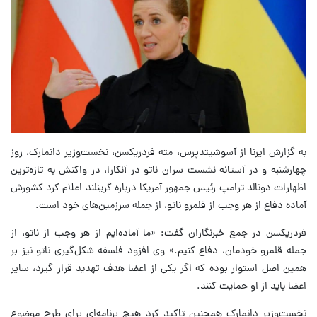
به گزارش ایرنا از آسوشیتدپرس، مته فردریکسن، نخست‌وزیر دانمارک، روز
چهارشنبه و در آستانه نشست سران ناتو در آنکارا، در واکنش به تازه‌ترین
اظهارات دونالد ترامپ رئیس جمهور آمریکا درباره گرینلند اعلام کرد کشورش
آماده دفاع از هر وجب از قلمرو ناتو، از جمله سرزمین‌های خود است.
فردریکسن در جمع خبرنگاران گفت: «ما آماده‌ایم از هر وجب از ناتو، از
جمله قلمرو خودمان، دفاع کنیم.» وی افزود فلسفه شکل‌گیری ناتو نیز بر
همین اصل استوار بوده که اگر یکی از اعضا هدف تهدید قرار گیرد، سایر
اعضا باید از او حمایت کنند.
نخست‌وزیر دانمارک همچنین تاکید کرد هیچ برنامه‌ای برای طرح موضوع