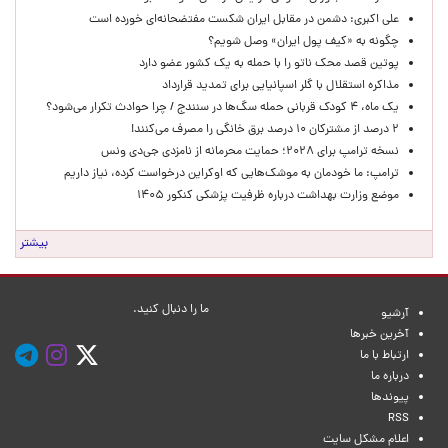
علی اکبری: دشمن در مقابل ایران شکست مفتضحانه‌ای خورده است
چگونه به «کیف پول ایران» وصل شویم؟
پوتین قصد محک ناتو را با حمله به یک کشور عضو دارد
مذاکره استقلال با گلر اسپانیایی برای تمدید قرارداد
یک ماه، ۴ کودک قربانی حمله سگ‌ها در سنندج / چرا حوادث تکرار می‌شود؟
۲ درصد از مشترکان ۱۰ درصد برق خانگی را مصرف می‌کنند!
نسخه ترامپ برای ۲۰۲۸؛ حمایت محرمانه از نامزدی جی‌دی ونس
ترامپ: ما خودمان به موشک‌هایی که اوکراین درخواست کرده، نیاز داریم
موضع وزارت بهداشت درباره ظرفیت پزشکی کنکور ۱۴۰۵
بیشتر
ما را دنبال کنید.
آرشیو
آخرین خبرها
ارتباط با ما
درباره ما
پیوندها
RSS
اعلام مشکل سایت