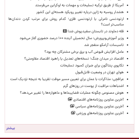
آمریکا از طریق ترکیه تسلیحات و مهمات به اوکراین می‌فرستد
هشدار روسیه به ژاپن درباره تغییر رویکرد هسته‌ای این کشور
ارتودنسی نامرئی یا ارتودنسی فلزی؛ کدام روش برای مرتب کردن دندان‌ها
مناسب‌تر است؟
قله دماوند در تابستان سفیدپوش شد!
وزیر آموزش‌وپرورش: سال تحصیلی آینده ۱۰۰ درصد حضوری آغاز می‌شود
تاسیسات آرامکو منفجر شد
عامل افزایش قبوض آب و برق برخی مشترکان چه بود؟
اقتصاد در میدان جنگ؛ نسخه‌های تعدیل یا راهبرد اقتصاد مقاومتی؟
تکاپوی پنتاگون برای جبران کمبود تسلیحات
هوای تهران در وضعیت قابل‌قبول
عراقچی: مذاکرات با عمان برای تعیین مسیر موقت تقریبا به نتیجه نزدیک است
اشتباهات مراقبت از پوست در روزهای گرم
هوش مصنوعی چگونه عملیات فضاپیماها و ماهواره‌ها را تغییر می‌دهد؟
آخرین عناوین روزنامه‌های اقتصادی
آخرین عناوین روزنامه‌های سیاسی
آخرین عناوین روزنامه‌های ورزشی
بیشتر