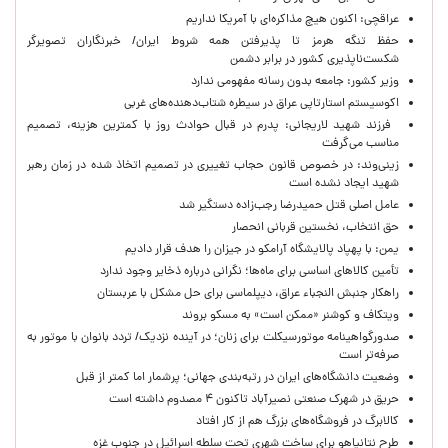
عراقچی: اکنون هیچ مذاکره‌ای با آمریکا نداریم
حفظ تنگه هرمز تا پذیرفتن همه شروط ایران/ خبرنگاران تصویرگر
شکست‌ناپذیری کشور در برابر دشمن
وزیر کشور: جامعه بدون رسانه مفهومی ندارد
اکوسیستم استارتاپی عراق در سیطره شتاب‌دهنده‌‌های غربی
فرزند شهید لاریجانی: پدرم در قبال حوادث روز با کمترین هزینه، تصمیم
مناسب می‌گرفت
زینی‌وند: در خصوص قانون حجاب تغییری در تصمیم اتخاذ شده در زمان رهبر
شهید ایجاد نشده است
عامل اصلی قتل حمیدرضا رجب‌زاده دستگیر شد
حق انتخاب، نخستین قربانی انحصار
یمن: با پهپاد پالایشگاه آرامکو در جیزان را هدف قرار دادیم
تأمین کالاهای اساسی برای ماه‌ها؛ نگرانی درباره ذخایر وجود ندارد
راهکار جنبش النجباء عراق، دیپلماسی برای حل مشکل با عربستان
ویتکاف و کوشنر «ممکن است» به مسکو بروند
صدورگواهینامه موتورسیکلت برای زنان؛ در آینده نزدیک/ تردد بانوان با موتور به‌
صرفه‌تر است
وضعیت دانشگاه‌های ایران در رتبه‌بندی جهانی؛ پرشمار اما کمتر از قبل
حریق در شهرک صنعتی نصیرآباد تاکنون ۴ مصدوم داشته است
کالابرگ در فروشگاه‌های بزرگ هم از کار افتاد
طرح نتانیاهو برای ساخت شهری تحت سلطه اسرائیل در جنوب غزه