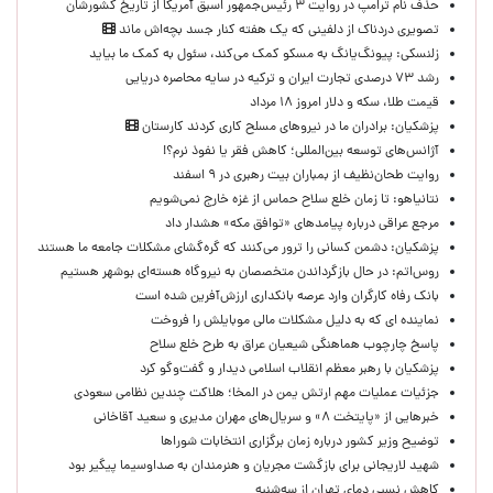
حذف نام ترامپ در روایت ۳ رئیس‌جمهور اسبق آمریکا از تاریخ کشورشان
تصویری دردناک از دلفینی که یک هفته کنار جسد بچه‌اش ماند
زلنسکی: پیونگ‌یانگ به مسکو کمک می‌کند، سئول به کمک ما بیاید
رشد ۷۳ درصدی تجارت ایران و ترکیه در سایه محاصره دریایی
قیمت طلا، سکه و دلار امروز ۱۸ مرداد
پزشکیان: برادران ما در نیروهای مسلح کاری کردند کارستان
آژانس‌های توسعه بین‌المللی؛ کاهش فقر یا نفوذ نرم؟!
روایت طحان‌نظیف از بمباران بیت رهبری در ۹ اسفند
نتانیاهو: تا زمان خلع سلاح حماس از غزه خارج نمی‌شویم
مرجع عراقی درباره پیامدهای «توافق مکه» هشدار داد
پزشکیان: دشمن کسانی را ترور می‌کنند که گره‌گشای مشکلات جامعه ما هستند
روس‌اتم: در حال بازگرداندن متخصصان به نیروگاه هسته‌ای بوشهر هستیم
بانک رفاه کارگران وارد عرصه بانکداری ارزش‌آفرین شده است
نماینده ای که به دلیل مشکلات مالی موبایلش را فروخت
پاسخ چارچوب هماهنگی شیعیان عراق به طرح خلع سلاح
پزشکیان با رهبر معظم انقلاب اسلامی دیدار و گفت‌وگو کرد
جزئیات عملیات مهم ارتش یمن در المخا؛ هلاکت چندین نظامی سعودی
خبرهایی از «پایتخت ۸» و سریال‌های مهران مدیری و سعید آقاخانی
توضیح وزیر کشور درباره زمان برگزاری انتخابات شوراها
شهید لاریجانی برای بازگشت مجریان و هنرمندان به صداوسیما پیگیر بود
کاهش نسبی دمای تهران از سه‌شنبه