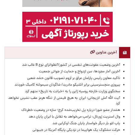
آخرین عناوین
آخرین وضعیت عفونت‌های تنفسی در کشور/آنفلوانزای نوع B غالب شد
آخرین آمار مجردها، سن ازدواج و حمایت از جوانی جمعیت
تاکید معاون رئیس پارلمان عراق بر لزوم تصویب قانون حشد شعبی
پیروزی منچسترسیتی برابر اتلتیکو مادرید/ شاگردان سیموئنه کامبک خوردند
سخنگوی وزارت خارجه روسیه ژاپن را به «خیانت به تاریخ» متهم کرد
آیت الله آملی لاریجانی: ایران به هیچ قیمتی از تنگه هرمز عقب نشینی نخواهد
کرد
هشدار عضو شورا درباره پل تخریب‌شده کرج؛ سازه در وضعیت خطرناک
وال‌ استریت ژورنال: ترامپ می‌خواهد به تقابل با ایران پایان دهد
پاپ لئو بار دیگر خواستار پایان جنگ اوکراین شد
حرکت مشکوک یک هواپیما در نزدیکی پایگاه آمریکا در جیبوتی