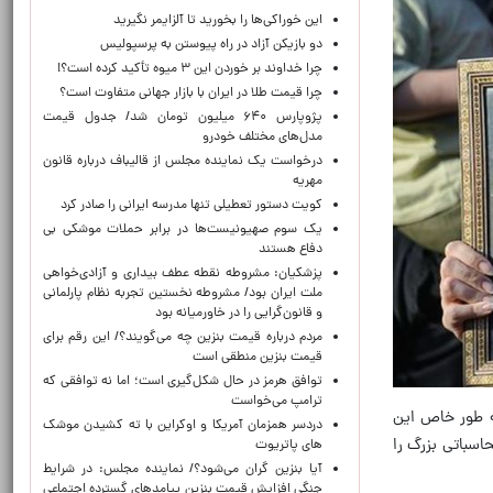
این خوراکی‌ها را بخورید تا آلزایمر نگیرید
دو بازیکن آزاد در راه پیوستن به پرسپولیس
چرا خداوند بر خوردن این ۳ میوه تأکید کرده است؟!
چرا قیمت طلا در ایران با بازار جهانی متفاوت است؟
پژوپارس ۶۴۰ میلیون تومان شد/ جدول قیمت
مدل‌های مختلف خودرو
درخواست یک نماینده مجلس از قالیباف درباره قانون
مهریه
کویت دستور تعطیلی تنها مدرسه ایرانی را صادر کرد
یک‌ سوم صهیونیست‌ها در برابر حملات موشکی بی
دفاع هستند
پزشکیان: مشروطه نقطه عطف بیداری و آزادی‌خواهی
ملت ایران بود/ مشروطه نخستین تجربه نظام پارلمانی
و قانون‌گرایی را در خاورمیانه بود
مردم درباره قیمت بنزین چه می‌گویند؟/ این رقم برای
قیمت بنزین منطقی است
توافق هرمز در حال شکل‌گیری است؛ اما نه توافقی که
ترامپ می‌خواست
به طور خاص این
دردسر همزمان آمریکا و اوکراین با ته کشیدن موشک
حاسباتی بزرگ را
های پاتریوت
آیا بنزین گران می‌شود؟/ نماینده مجلس: در شرایط
جنگی افزایش قیمت بنزین پیامدهای گسترده اجتماعی