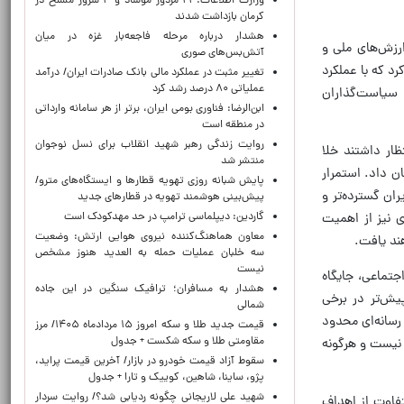
وزارت اطلاعات: ۲۱ مزدور موساد و ۴ شرور مسلح در
کرمان بازداشت شدند
هشدار درباره مرحله فاجعه‌بار غزه در میان
ارزش‌های ملی و
آتش‌بس‌های صوری
د که با عملکرد
تغییر مثبت در عملکرد مالی بانک صادرات ایران/ درآمد
عملیاتی ۸۰ درصد رشد کرد
 سیاست‌گذاران
ابن‌الرضا: فناوری بومی ایران، برتر از هر سامانه وارداتی
در منطقه است
روایت زندگی رهبر شهید انقلاب برای نسل نوجوان
ظار داشتند خلا
منتشر شد
ن داد. استمرار
پایش شبانه روزی تهویه قطارها و ایستگاه‌های مترو/
ان گسترده‌تر و
پیش‌بینی هوشمند تهویه در قطارهای جدید
گاردین: دیپلماسی ترامپ در حد مهدکودک است
ی نیز از اهمیت
معاون هماهنگ‌کننده نیروی هوایی ارتش: وضعیت
هند یافت.
سه خلبان عملیات حمله به العدید هنوز مشخص
نیست
جتماعی، جایگاه
هشدار به مسافران؛ ترافیک سنگین در این جاده
یش‌تر در برخی
شمالی
رسانه‌ای محدود
قیمت جدید طلا و سکه امروز ۱۵ مردادماه ۱۴۰۵/ مرز
مقاومتی طلا و سکه شکست + جدول
 نیست و هرگونه
سقوط آزاد قیمت خودرو در بازار/ آخرین قیمت پراید،
پژو، ساینا، شاهین، کوییک و تارا + جدول
شهید علی لاریجانی چگونه ردیابی شد؟/ روایت سردار
تفاوت از اهداف