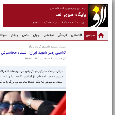
نیست بر لوح دلم جز الف قامت یار
پایگاه خبری الف
پنج‌شنبه ۱۵ مرداد ۱۴۰۵ برابر با ۰۶ آگوست ۲۰۲۶
(current)
سیاسی
اقتصادی
فرهنگی
اجتماعی
جهان
عکس
ویدئو
خواندن
میدل ایست مانیتور گزارش داد
تشییع رهبر شهید ایران؛ اشتباه محاسباتی 
گروه سیاسی الف،
۱۴ تیر ۱۴۰۵، ۱۳:۳۰
میدل ایست مانیتور در گزارشی می نویسد: «تحولات پ
میزان حمایت اجتماعی از ایشان، تا حد زیادی تحت تا
است. موضوعی که یک اشتباه محاسباتی بزرگ را در کا