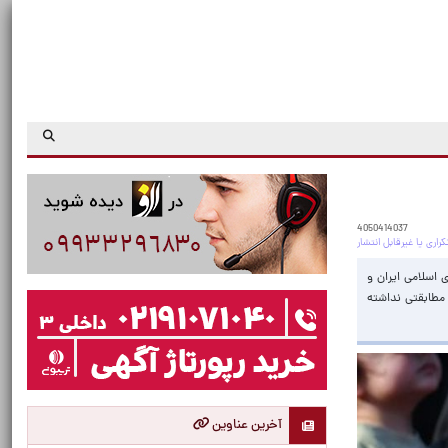
4050414037
 اسلامی ایران و
 مطابقتی نداشته
آخرین عناوین