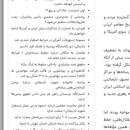
و امنیتی خواهد داشت
اول اینترنت، حالا آب و برق؟!
 گسترده مردم و
رونمایی از جدی‌ترین مشتری رامین رضاییان؛ بمب
نقل‌وانتقالات منفجر می‌شود؟
یخ معاصر ایران
فیدان: به حمایت از مذاکرات میان ایران و آمریکا ادامه
 از این رو، این رویداد فرصتی برای بازنگری در ارزیابی‌هایی است که پیش از ترور رهبر ایران در فوریه ۲۰۲۶ از سوی آمریکا و
خواهیم داد
مصوبه تسهیلات گمرکی در شرایط اضطرار تمدید شد
زلنسکی: دو پالایشگاه روسیه را هدف قرار دادیم
تواند به تضعیف
هشدار به مالکان درباره تخلیه مستاجران / شرایط
شت بیش از آنکه
جدید تمدید اجاره اعلام شد
شکل گرفته بود.
حقوق چند میلیاردی، پاداش سقوط به لیگ یک!
کلاهبرداری و پولشویی در قالب شرکت مهاجرتی به
انه‌ها و مراکز
کانادا/ دست مدیر مهاجرتی با ۳۰۰ شاکی رو شد
عمیق، نارضایتی
بیانیه خانواده شهید لاریجانی درباره برخی
 اسلامی ایران
گمانه‌زنی‌های رسانه‌ای
ه رهبری جدید و
انصارالله: عربستان راهی جز پس دادن حقوق یمنی‌ها
ندارد
ادعای نماینده مجلس درباره «نحوه ردزنی محل استقرار
شهید لاریجانی» صحت ندارد
واجه بوده، اما
اعمال ضریب ۲.۷ برای اینترنت بین‌الملل صحت ندارد
قلال‌طلبی، حفظ
رگبار پراکنده در نیمه شمالی استان تهران تا شنبه
همین مؤلفه‌ها