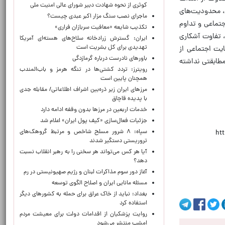
کوثری از نحوه شهادت دبیر شورای عالی امنیت ملی
ن، محدودیت‌های
ماجرای نصب سنگ مزار اکبر عبدی چیست؟
جتماعی و تداوم
تکذیب شایعه «معافیت سربازان فراری»
 تفاوت آشکاری
ایران: گسترش زرادخانه سلاح‌های هسته‌ای آمریکا
تهدیدی برای کل بشریت است
ایت اجتماعی از
باورهای نادرست درباره گرمازدگی
مطابقتی نداشته
رویترز: تردد کشتی‌ها در تنگه هرمز و باب‌المندب
همچنان پایین است
مرزهای ایران زیر ذره‌بین اشراف اطلاعاتی/ مقابله جدی
با پدیده قاچاق
خدمات اربعین در مرزها بدون وقفه ادامه دارد
جزئیات فعال‌سازی «کیف پول ایران» اعلام شد
سپاه: ۸ شرور مسلح شاخص و مرتبط گروهک‌های
ht
تروریستی دستگیر شدند
آیا هر کس می‌تواند هر سخنی را به رهبر انقلاب نسبت
دهد؟
آغاز دور سوم مذاکرات لبنان و رژیم صهیونیستی در رم
مسئله مانایی ایران و اصلاح الگوی توسعه
بغداد: نباید از خاک عراق برای حمله به کشورهای دیگر
استفاده کرد
روایت پزشکیان از اقدامات دولت برای معیشت مردم
امشب منتشر می‌شود