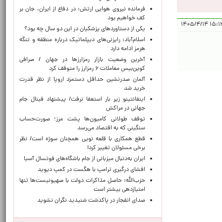
فرمانده نیروی هوایی ارتش: در دفاع از ایران، جان بر
کف خواهیم بود
۱۵:۱۲:۵۰ 
یکی از دستاوردهای پزشکیان در این دو سال چه بود؟
اسلام‌آباد: رایزنی‌های دیپلماتیک درباره منطقه و تنگه
هرمز ادامه دارد
آخرین وضعیت بازار رمزارزها در جهان / صرافی
کوین‌بیس معاملات ۶ رمزارز را متوقف کرد
آلمان صدرنشین حداقل دستمزد اروپا از نظر قدرت
خرید شد
اینفانتینو زیر بار استعفا نرفت/ پیشنهاد فینال جام
جهانی در مراکش
توقف طولانی کامیون‌ها پشت مرز؛ صورت‌حساب
سنگینی که به اقتصاد می‌رسد
قطع همکاری با قلعه نویی همچنان سوژه است/ نظر
برخی مسئولان تغییر کرد!
ایران به‌دنبال میزبانی از جام باشگاه‌های فوتسال آسیا
افشای درگیری ترامپ با هگست در کمپ دیوید
حزب‌الله: حاصل مذاکرات دولت با صهیونیست‌ها تنها
امتیازدهی‌ بیشتر است
صدای انفجار در پاکدشت شنیدید نگران نشوید