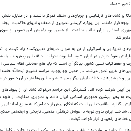
کشور شده‌اند.
تا بر نشانه‌های نارضایتی و جریان‌های منتقد تمرکز داشتند و در مقابل، نقش 
 توجه قرار دادند. این رویکرد گزینشی تصویری از ضعف و انزوای حاکمیت ایجاد کر
جمهوری اسلامی ایران تطابق نداشت. از همین رو، پذیرش این تصویر از سوی
 منجر شد.
های آمریکایی و اسرائیلی از آن به عنوان ضربه‌ای تعیین‌کننده یاد کردند و انت
ایش نفوذ خارجی در ایران شود. اما روند تحولات، خلاف این پیش‌بینی را نشا
 و حفظ ثبات نسبی کشور، بیانگر آن است که پایه‌های حمایتی نظام سیاسی ایر
ابی‌های غربی تصور می‌شد. در همین چهارچوب، مراسم تشییع آیت‌الله خامنه‌ا
روز و در شهرهای مختلف ایران برگزار می شود و میلیون‌ها نفر در آن حضور خوا
 آیین شرکت کرده اند. گستردگی این مراسم می‌تواند نشانه‌ای از پیوندهای ا
ت به رهبر پیشین جمهوری اسلامی ایران باشد و تصویری متفاوت از آنچه پ
مایش بگذارد. واقعیت این است که اتکای بیش از حد آمریکا به منابع اطلاعاتی و 
است. شناخت ایران بدون توجه به عوامل فرهنگی، مذهبی، تاریخی و اجتماعی ممکن
رض خطاهای راهبردی قرار خواهد گرفت.
ت‌های یک‌جانبه و روایت‌های ناقص طراحی شوند، ممکن است به نتایجی کاملا م