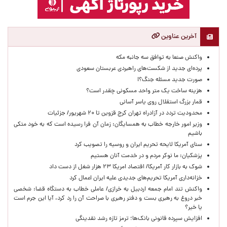
آخرین عناوین
واکنش صنعا به توافق سه جانبه مکه
پرده‌ای جدید از شکست‌های راهبردی عربستان سعودی
صورت جدید مسئله جنگ؟!
هزینه ساخت یک متر واحد مسکونی چقدر است؟
قمار بزرگ استقلال روی یاسر آسانی
محدودیت تردد در آزادراه تهران کرج قزوین تا ۲۰ شهریور/ جزئیات
وزیر امور خارجه خطاب به همسایگان: زمان آن فرا رسیده است که به خود متکی
باشیم
سنای آمریکا لایحه تحریم ایران و روسیه را تصویب کرد
پزشکیان: ما نوکر مردم و در خدمت آنان هستیم
شوک به بازار کار آمریکا/ اقتصاد امریکا ۲۳ هزار شغل از دست داد
خزانه‌داری آمریکا تحریم‌های جدیدی علیه ایران اعمال کرد
واکنش تند امام جمعه اردبیل به خرازی/ عاملی خطاب به دستگاه قضا: شخصی
خبر دروغ به رهبری بست و دفتر رهبری با صراحت آن را رد کرد، آیا این جرم است
یا خیر؟
افزایش سپرده قانونی بانک‌ها؛ ترمز تازه رشد نقدینگی