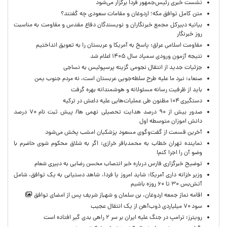
نشست خبری رئیس‌جمهور فردا برگزار می‌شود
متن کامل توافق مکه؛ اردوغان و مقامات سعودی چه گفتند؟
بیانیه دبیرکل مجمع خبرنگاران و نویسندگان دفاع مقدس و مقاومت به مناسبت
روز خبرنگار
مقاومت اسلامی عراق: پاسخ به آمریکا و عربستان را به تعویق انداختیم
نتیجه آزمون ورودی سمپاد سال ۱۴۰۵ اعلام شد
جزئیات جدید از انتقال نجومی گزینه پرسپولیس به نساجی
صنعاء: نبرد ما علیه طرح سلطه‌جویی عربستان است، نه مردم جنوب یمن
باید از ظرفیت رسانه مسئولانه و هوشمندانه بهره گرفت
دستگیری ۱۰۴ مظنون طی عملیات‌هایی علیه داعش در ترکیه
صدور بیش از ۹۰ درصد هدایت تحصیلی نهمی ها/ پیش ثبت نام ۷۰ درصد
دانش اموزان متوسطه اول
آخرین قسمت از گفت‌وگوی مسعود پزشکیان امشب پخش می‌شود
نماینده تهران خطاب به محمدباقر خرازی: اگر به شلاق محکوم شوی حاضرم با
وضو آن را اجرا کنم!
توضیح خبرگزاری فارس درباره خبر انتصاب محسن رضایی به دبیری شعام
وزیر خزانه داری آمریکا: شاید امروز یا فردا، شاهد دستیابی به یک توافق، شامل
آتش‌بس ۳۰ تا ۶۰ روزه باشیم
اقامه نماز جمعه اردوغان، بن ‌سلمان و شهباز شریف پس از امضای توافق
سود ۷۰ میلیاردی ذوب‌آهن از یک انتقال عجیب
رویترز: ترامپ در جنگ علیه ایران بر سر ۲ راهی بدی گیر افتاده است