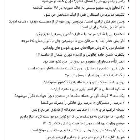
رگبار و رعدوبرق در راه شمال کشور؛ تهران خنک‌تر می‌شود
۱۷ تجاوز رژیم صهیونیستی به خاک سوریه در ۴۸ ساعت گذشته
تکلیف مدیرعامل استقلال قبل از لیگ مشخص می شود
ونس هم مثل ترامپ است/ فردوسی پور مهم تر از معیشت مردم؟!/ هدف آمریکا
خطرناک جلوه دادن ایران است
اتحادیه اروپا ۵ فرد مرتبط با صنایع دفاعی روسیه را تحریم کرد
افزایش خطر ابتلا به سرطان مری با نوشیدن چای بالاتر از دمای ۶۵ درجه
هشدار درباره فروش حواله‌های صوری خودروهای وارداتی
یکطرفه شدن جاده چالوس و آزادراه تهران–شمال از ساعت ۱۴
انصارالله: متجاوزان سعودی در یمن در امان نخواهند بود
علی اکبری: دشمن در مقابل ایران شکست مفتضحانه‌ای خورده است
چگونه به «کیف پول ایران» وصل شویم؟
پوتین قصد محک ناتو را با حمله به یک کشور عضو دارد
مذاکره استقلال با گلر اسپانیایی برای تمدید قرارداد
یک ماه، ۴ کودک قربانی حمله سگ‌ها در سنندج / چرا حوادث تکرار می‌شود؟
۲ درصد از مشترکان ۱۰ درصد برق خانگی را مصرف می‌کنند!
نسخه ترامپ برای ۲۰۲۸؛ حمایت محرمانه از نامزدی جی‌دی ونس
ترامپ: ما خودمان به موشک‌هایی که اوکراین درخواست کرده، نیاز داریم
موضع وزارت بهداشت درباره ظرفیت پزشکی کنکور ۱۴۰۵
باد و گردوخاک در بخش‌هایی از کشور/ دریای مازندران مواج است
شروع تلخ مدافع تیم ملی پس از جدایی از پرسپولیس