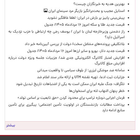
بهترین هدیه به خبرنگاران چیست؟
استایل عجیب و بحث‌برانگیز بازیگر مرد سینمای ایران
پیش‌بینی پاییز پر بارش در ایران؛ لطفا غافلگیر نشوید
قیمت جدید طلا و سکه امروز ۱۶ مردادماه ۱۴۰۵/ جدول
راز دشمنی وزیرخارجه لبنان با ایران / یوسف رجی چه ارتباطی با حزب نزدیک به
اسرائیل دارد؟
بلاتکلیفی پرونده‌های مشاغل سخت/ دولت از بررسی آیین‌نامه خبر داد
قیمت جدید دلار، یورو و سایر ارزها امروز ۱۶ مردادماه ۱۴۰۵/ جدول
افزایش اعتبار کالابرگ الکترونیکی جدی شد/ جزییات جلسه ویژه دولت درباره
افزایش مبلغ کالابرگ
سامانه ضد موشکی لیزری؛ از بلوف سیاسی تا واقعیت میدانی
جزئیات ثبت ادعا، تهیه نقشه UTM و ارائه مادر سند اعلام شد
تلگراف: جنگ علیه ایران ممکن است به یکی از اشتباهات تاریخ تبدیل شود
خطر پنهان التهاب لثه برای استخوان‌ها
فرمان اجرایی دوباره ترامپ برای محدود کردن «حق تابعیت بر اساس تولد»
پرداخت مطالبات بازنشستگان در اولویت تأمین اجتماعی؛ پیگیری برای تأمین
منابع ادامه دارد
بیشتر