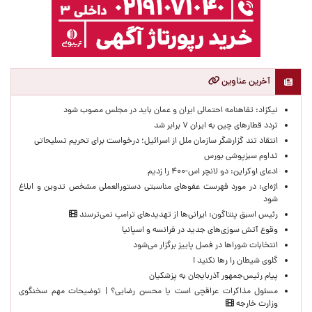
آخرین عناوین
نیکزاد: تفاهنامه احتمالی ایران و عمان باید در مجلس مصوب شود
تردد قطارهای چین به ایران ۷ برابر شد
انتقاد تند گزارشگر سازمان ملل از اسرائیل؛ درخواست برای تحریم تسلیحاتی
تداوم سبزپوشی بورس
ادعای اوکراین: دو لانچر اس-۴۰۰ را زدیم
اژه‌ای: در مورد فهرست عفوهای مناسبتی دستورالعملی مشخص تدوین و ابلاغ
شود
رئیس اسبق پنتاگون: ایرانی‌ها از تهدیدهای ترامپ نمی‌ترسند
وقوع آتش سوزی‌های جدید در فرانسه و اسپانیا
انتخابات شوراها در فصل پاییز برگزار می‌شود
گلوی شیطان را رها نکنید !
پیام رئیس‌جمهور آذربایجان به پزشکیان
مسئول مذاکرات عراقچی است یا محسن رضایی؟ | توضیحات مهم سخنگوی
وزارت خارجه