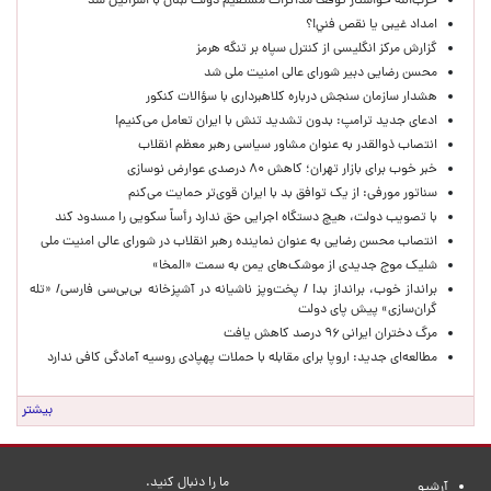
حزب‌الله خواستار توقف مذاکرات مستقیم دولت لبنان با اسرائیل شد
امداد غیبی يا نقص فني!؟
گزارش مرکز انگلیسی از کنترل سپاه بر تنگه هرمز
محسن رضایی دبیر شورای عالی امنیت ملی شد
هشدار سازمان سنجش درباره کلاهبرداری با سؤالات کنکور
ادعای جدید ترامپ: بدون تشدید تنش با ایران تعامل می‌کنیم!
انتصاب ذوالقدر به عنوان مشاور سیاسی رهبر معظم انقلاب
خبر خوب برای بازار تهران؛ کاهش ۸۰ درصدی عوارض نوسازی
سناتور مورفی: از یک توافق بد با ایران قوی‌تر حمایت می‌کنم
با تصویب دولت، هیچ دستگاه اجرایی حق ندارد رأساً سکویی را مسدود کند
انتصاب محسن رضایی به عنوان نماینده رهبر انقلاب در شورای عالی امنیت ملی
شلیک موج جدیدی از موشک‌های یمن به سمت «المخا»
برانداز خوب، برانداز بد! / پخت‌وپز ناشیانه در آشپزخانه‌ بی‌بی‌سی فارسی/ «تله
گران‌سازی» پیش پای دولت
مرگ دختران ایرانی ۹۶ درصد کاهش یافت
مطالعه‌ای جدید: اروپا برای مقابله با حملات پهپادی روسیه آمادگی کافی ندارد
بیشتر
ما را دنبال کنید.
آرشیو