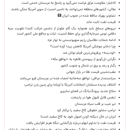
الاخبار: مقاومت عراق غرامت نمی‌گیرد و پاسخ به عربستان حتمی است
بقائی: کشورهای منطقه نمی‌توانند به تامین امنیت از سوی آمریکا متکی باشند
تصاویر پهپاد ساقط شده در جنوب ایران
قیمت نفت ثابت ماند
نیروهای مسلح باید همواره یک گام جلوتر از دشمن حرکت کنند/ تقویت بنیه
دفاعی نوعی سرمایه‌گذاری برای حفظ امنیت، ثبات و منافع ملی کشور است
ادامه حملات نظامیان رژیم صهیونیستی به نوار غزه
چرا ذخایر موشکی آمریکا کاهش پیدا کرده است؟
«اودیسه» پرفروش‌ترین فیلم نولان شد
نگرانی تل‌آویو از پیوستن قاهره به «توافق مکه»
رگبار و رعد و برق در شمال و جنوب کشور
عقب‌نشینی قیمت طلا در بازار جهانی
سیاستمدار عراقی: توافق سه‌جانبه امضاء شده در عربستان فرو می‌پاشد
ائتلاف پدیده مسلمان انتخابات آمریکا با اوباما برای زمین زدن ترامپ
سلاح جدید پیونگ‌یانگ در فضای سایبری
تنفس قابل قبول هوا در پایتخت
تیر غیب بر قلب سیاه عربستان
ترامپ مشاور حقوقی کاخ سفید را برکنار کرد
ایران در حال دیکته کردن اصول خود به کاخ سفید است!
قیمت نفت با تداوم ابهام درباره بازگشایی تنگه هرمز افزایش یافت
اعلام محدودیت‌های ترافیکی محورهای منتهی به مشهد و قم همزمان با پایان