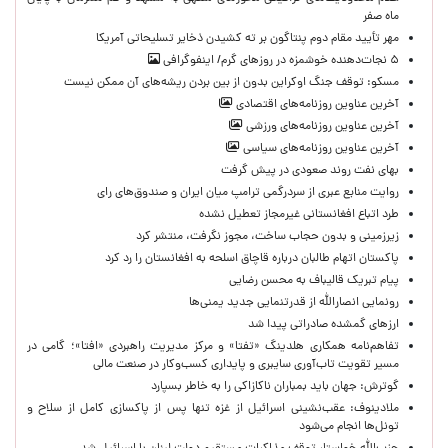
ماه صفر
مهر تأیید مقام دوم پنتاگون بر ته کشیدن ذخایر تسلیحاتی آمریکا
۵ نجات‌دهنده خوشمزه در روزهای گرم/ اینفوگرافی
مسکو: توقف جنگ اوکراین بدون از بین بردن ریشه‌های آن ممکن نیست
آخرین عناوین روزنامه‌های اقتصادی
آخرین عناوین روزنامه‌های ورزشی
آخرین عناوین روزنامه‌های سیاسی
بهای نفت روند صعودی در پیش گرفت
روایت منابع عبری از سردرگمی ترامپ میان ایران و صندوق‌های رای
طرد اتباع افغانستانی غیرمجاز تعطیل نشده
زیرزمینی و بدون حجاب ساخت، مجوز نگرفت، منتشر کرد
پاکستان اتهام طالبان درباره قاچاق اسلحه به افغانستان را رد کرد
پیام تبریک قالیباف به محسن رضایی
رونمایی انصارالله از قدرتنمایی جدید یمنی‌ها
ارزهای گمشده صادراتی پیدا شد
تفاهم‌نامه همکاری هلدینگ «تفتا» و مرکز مدیریت راهبردی «افتا»؛ گامی در
مسیر تقویت تاب‌آوری سایبری و پایداری کسب‌وکار در صنعت مالی
گوترش: جهان باید بمباران ناکازاکی را به‌ خاطر بسپارد
ملادینوف: عقب‌نشینی اسرائیل از غزه تنها پس از پاکسازی کامل از سلاح و
تونل‌ها انجام می‌شود