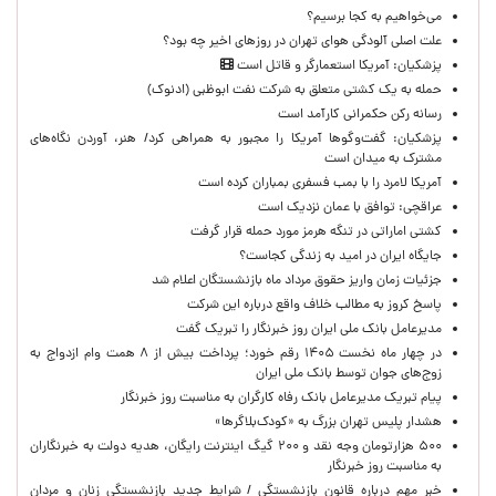
می‌خواهیم به کجا برسیم؟
علت اصلی آلودگی هوای تهران در روزهای اخیر چه بود؟
پزشکیان: آمریکا استعمارگر و قاتل است
حمله به یک کشتی متعلق به شرکت نفت ابوظبی (ادنوک)
رسانه رکن حکمرانی کارآمد است
پزشکیان: گفت‌وگوها آمریکا را مجبور به همراهی کرد/ هنر، آوردن نگاه‌های
مشترک به میدان است
آمریکا لامرد را با بمب فسفری بمباران کرده است
عراقچی: توافق با عمان نزدیک است
کشتی اماراتی در تنگه هرمز مورد حمله قرار گرفت
جایگاه ایران در امید به زندگی کجاست؟
جزئیات زمان واریز حقوق مرداد ماه بازنشستگان اعلام شد
پاسخ کروز به مطالب خلاف واقع درباره این شرکت
مدیرعامل بانک ملی ایران روز خبرنگار را تبریک گفت
در چهار ماه نخست ۱۴۰۵ رقم خورد؛ پرداخت بیش از ۸ همت وام ازدواج به
زوج‌های جوان توسط بانک ملی ایران
پیام تبریک مدیرعامل بانک رفاه کارگران به مناسبت روز خبرنگار
هشدار پلیس تهران بزرگ به «کودک‌بلاگرها»
۵۰۰ هزارتومان وجه نقد و ۲۰۰ گیگ اینترنت رایگان، هدیه دولت به خبرنگاران
به مناسبت روز خبرنگار
خبر مهم درباره قانون بازنشستگی / شرایط جدید بازنشستگی زنان و مردان