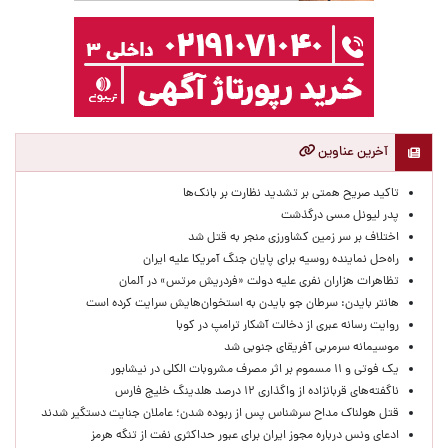
آخرین عناوین
تاکید صریح همتی بر تشدید نظارت بر بانک‌ها
پدر لیونل مسی درگذشت
اختلاف بر سر زمین کشاورزی منجر به قتل شد
راه‌حل نماینده روسیه برای پایان جنگ آمریکا علیه ایران
تظاهرات هزاران نفری علیه دولت «فردریش مرتس» در آلمان
هانتر بایدن: سرطان جو بایدن به استخوان‌هایش سرایت کرده است
روایت رسانه عبری از دخالت آشکار ترامپ در کوبا
موسیمانه سرمربی آفریقای جنوبی شد
یک فوتی و ۱۱ مسموم بر اثر مصرف مشروبات الکلی در نیشابور
ناگفته‌های قربانزاده از واگذاری ۱۲ درصد هلدینگ خلیج فارس
قتل هولناک مداح سرشناس پس از ربوده شدن؛ عاملان جنایت دستگیر شدند
ادعای ونس درباره مجوز ایران برای عبور حداکثری نفت از تنگه هرمز