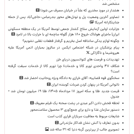
مشخص شد
هشدار در مورد مخدری که علناً در خیابان مصرف می شود!
تصاویر آخرین وضعیت پل و تونل‌های محور بندرعباس–حاجی‌آباد پس از حمله
جنایتکارانه آمریکا
جزئیات اولین آزمایش سلاح کشتار جمعی توسط آمریکا در یک منطقه مسکونی
ایران| ماجرای هولناک خروج ۱۸۰ هزار گلوله ساچمه ای با حرارت بالا در لامرد
چگونه لوازم یدکی سانتافه اصل بخریم و گرفتار قطعات تقلبی نشویم؟
پیام پزشکیان در شبکه اجتماعی ایکس در سالروز بمباران اتمی آمریکا علیه
هیروشیما و ناگازاکی
تهدیدات و فرصت های کنوانسیون دریای خزر
شکاف ۴۷ واحدی تورم کالا و خدمات/ چرا تورم کالا از خدمات سبقت گرفته
است؟
سخنگوی قوه قضاییه: آقای خرازی به دادگاه ویژه روحانیت احضار شد
ناتوانی آمریکا در پنهان کردن ضربات کوبنده ایران
قیمت جدید طلا و سکه امروز ۱۷ مردادماه ۱۴۰۵/ طلا ۱۹ میلیون تومان شد +
جدول
لحظه‌ فحش دادن اکبر عبدی در پشت صحنه یک فیلم معروف
دستور سازمان غذا و دارو برای جمع‌آوری ۳ محصول سلامت‌محور
شایعات مربوط به معافیت سربازان فراری کذب است
بدون تعارف با آتش نشان فداکار مازندرانی
تصویری جالب از پیرترین گربه دنیا که ۳۱ ساله شد