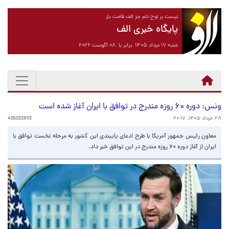
نیست بر لوح دلم جز الف قامت یار
پایگاه خبری الف
شنبه ۱۷ مرداد ۱۴۰۵ برابر با ۰۸ آگوست ۲۰۲۶
ونس: دوره ۶۰ روزه مندرج در توافق با ایران آغاز شده است
۲۸ خرداد ۱۴۰۵، ۲۰:۱۷
4050328113
معاون رئیس جمهور آمریکا با طرح ادعای پایبندی این کشور به مرحله نخست توافق با
ایران از آغاز دوره ۶۰ روزه مندرج در این توافق خبر داد.