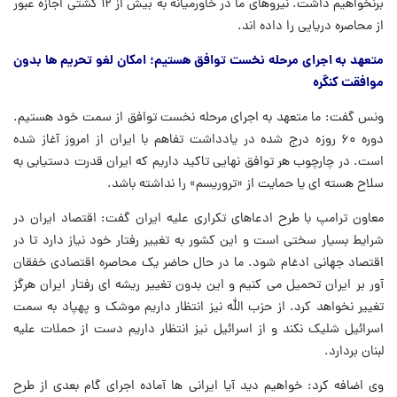
برنخواهیم داشت. نیروهای ما در خاورمیانه به بیش از ۱۲ کشتی اجازه عبور
از محاصره دریایی را داده اند.
متعهد به اجرای مرحله نخست توافق هستیم؛ امکان لغو تحریم ها بدون
موافقت کنگره
ونس گفت: ما متعهد به اجرای مرحله نخست توافق از سمت خود هستیم.
دوره ۶۰ روزه درج شده در یادداشت تفاهم با ایران از امروز آغاز شده
است. در چارچوب هر توافق نهایی تاکید داریم که ایران قدرت دستیابی به
سلاح هسته ای یا حمایت از «تروریسم» را نداشته باشد.
معاون ترامپ با طرح ادعاهای تکراری علیه ایران گفت: اقتصاد ایران در
شرایط بسیار سختی است و این کشور به تغییر رفتار خود نیاز دارد تا در
اقتصاد جهانی ادغام شود. ما در حال حاضر یک محاصره اقتصادی خفقان
آور بر ایران تحمیل می کنیم و این بدون تغییر ریشه ای رفتار ایران هرگز
تغییر نخواهد کرد. از حزب الله نیز انتظار داریم موشک و پهپاد به سمت
اسرائیل شلیک نکند و از اسرائیل نیز انتظار داریم دست از حملات علیه
لبنان بردارد.
وی اضافه کرد: خواهیم دید آیا ایرانی ها آماده اجرای گام بعدی از طرح