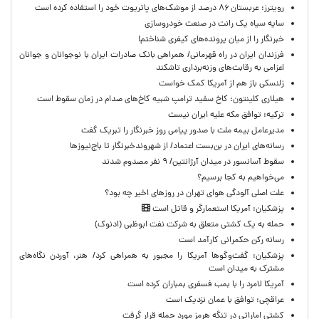
رویترز: عربستان ۸۶ درصد از موشک‌های پاتریوت خود را استفاده کرده است
سایه سیاه یک رانت در صنعت خودروسازی
خبرنگار را از میان پرونده‌های کیفری شناختم!
​فرزندان ایران در راه قهرمانی/ همراهی بانک صادرات ایران با نوجوانان و جوانان
اعزامی به رقابت‌های وزنه‌برداری تاشکند
زلنسکی باز هم از آمریکا کمک خواست
هیلاری کلینتون: کاخ سفید ترامپ شبیه کاخ‌های صدام در زمان سقوط است
ترکیه: توافق مکه علیه ایران نیست
مدیرعامل بیمه ملت با صدور پیامی روز خبرنگار را تبریک گفت
رسانه‌های ایران در بن‌بست اعتماد/ از شهروندخبرنگار تا باج‌نیوزها
سقوط آسانسور در میدان آرژانتین/ ۹ نفر مصدوم شدند
می‌خواهیم به کجا برسیم؟
علت اصلی آلودگی هوای تهران در روزهای اخیر چه بود؟
پزشکیان: آمریکا استعمارگر و قاتل است
حمله به یک کشتی متعلق به شرکت نفت ابوظبی (ادنوک)
رسانه رکن حکمرانی کارآمد است
پزشکیان: گفت‌وگوها آمریکا را مجبور به همراهی کرد/ هنر، آوردن نگاه‌های
مشترک به میدان است
آمریکا لامرد را با بمب فسفری بمباران کرده است
عراقچی: توافق با عمان نزدیک است
کشتی اماراتی در تنگه هرمز مورد حمله قرار گرفت