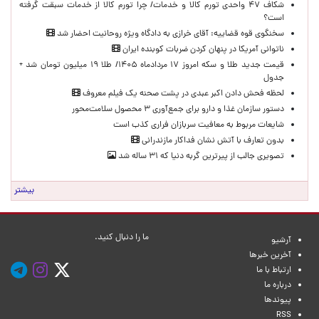
شکاف ۴۷ واحدی تورم کالا و خدمات/ چرا تورم کالا از خدمات سبقت گرفته
است؟
سخنگوی قوه قضاییه: آقای خرازی به دادگاه ویژه روحانیت احضار شد
ناتوانی آمریکا در پنهان کردن ضربات کوبنده ایران
قیمت جدید طلا و سکه امروز ۱۷ مردادماه ۱۴۰۵/ طلا ۱۹ میلیون تومان شد +
جدول
لحظه‌ فحش دادن اکبر عبدی در پشت صحنه یک فیلم معروف
دستور سازمان غذا و دارو برای جمع‌آوری ۳ محصول سلامت‌محور
شایعات مربوط به معافیت سربازان فراری کذب است
بدون تعارف با آتش نشان فداکار مازندرانی
تصویری جالب از پیرترین گربه دنیا که ۳۱ ساله شد
بیشتر
ما را دنبال کنید.
آرشیو
آخرین خبرها
ارتباط با ما
درباره ما
پیوندها
RSS