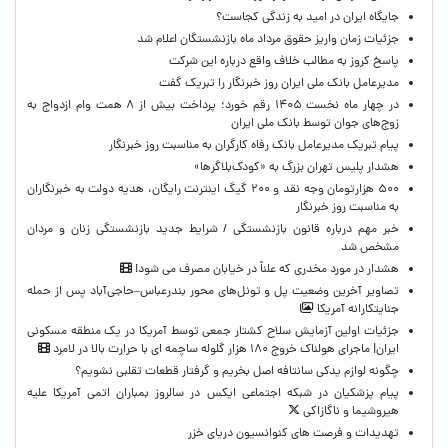
جایگاه ایران در امید به زندگی کجاست؟
جزئیات زمان واریز حقوق مرداد ماه بازنشستگان اعلام شد
پاسخ کروز به مطالب خلاف واقع درباره این شرکت
مدیرعامل بانک ملی ایران روز خبرنگار را تبریک گفت
در چهار ماه نخست ۱۴۰۵ رقم خورد؛ پرداخت بیش از ۸ همت وام ازدواج به
زوج‌های جوان توسط بانک ملی ایران
پیام تبریک مدیرعامل بانک رفاه کارگران به مناسبت روز خبرنگار
هشدار پلیس تهران بزرگ به «کودک‌بلاگرها»
۵۰۰ هزارتومان وجه نقد و ۲۰۰ گیگ اینترنت رایگان، هدیه دولت به خبرنگاران
به مناسبت روز خبرنگار
خبر مهم درباره قانون بازنشستگی / شرایط جدید بازنشستگی زنان و مردان
مشخص شد
هشدار در مورد مخدری که علناً در خیابان مصرف می شود!
تصاویر آخرین وضعیت پل و تونل‌های محور بندرعباس–حاجی‌آباد پس از حمله
جنایتکارانه آمریکا
جزئیات اولین آزمایش سلاح کشتار جمعی توسط آمریکا در یک منطقه مسکونی
ایران| ماجرای هولناک خروج ۱۸۰ هزار گلوله ساچمه ای با حرارت بالا در لامرد
چگونه لوازم یدکی سانتافه اصل بخریم و گرفتار قطعات تقلبی نشویم؟
پیام پزشکیان در شبکه اجتماعی ایکس در سالروز بمباران اتمی آمریکا علیه
هیروشیما و ناگازاکی
تهدیدات و فرصت های کنوانسیون دریای خزر