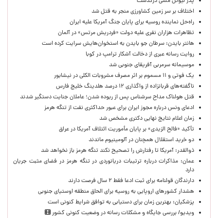
پدر لیونل مسی درگذشت
اختلاف بر سر زمین کشاورزی منجر به قتل شد
راه‌حل نماینده روسیه برای پایان جنگ آمریکا علیه ایران
تظاهرات هزاران نفری علیه دولت «فردریش مرتس» در آلمان
هانتر بایدن: سرطان جو بایدن به استخوان‌هایش سرایت کرده است
روایت رسانه عبری از دخالت آشکار ترامپ در کوبا
موسیمانه سرمربی آفریقای جنوبی شد
یک فوتی و ۱۱ مسموم بر اثر مصرف مشروبات الکلی در نیشابور
ناگفته‌های قربانزاده از واگذاری ۱۲ درصد هلدینگ خلیج فارس
قتل هولناک مداح سرشناس پس از ربوده شدن؛ عاملان جنایت دستگیر شدند
ادعای ونس درباره مجوز ایران برای عبور حداکثری نفت از تنگه هرمز
زمان اعلام نتایج نهایی دکتری مشخص شد
تأکید «فالح الزیدی» بر پایان مأموریت ائتلاف آمریکا در عراق
دو خرید استقلال همچنان در آلومینیوم ماندند
ذوالقدر: آمریکا تا رفتارش را تصحیح نکند تنگه هرمز باز نخواهد شد
عمان: مذاکرات درباره ترتیبات دریانوردی در تنگه هرمز در فضای مثبت جریان
دارد
دارندگان قولنامه برای ثبت ادعا فقط ۲ سال فرصت دارند
هشدار کشورهای اروپایی به روسیه برای الحاق منطقه اوستیای جنوبی
پزشکیان‌: بهترین زمان برای دستیابی به توافق شرایط کنونی است
ویدیو/ بررسی جایگاه و مشکلات رسانه در وضعیت کنونی کشور