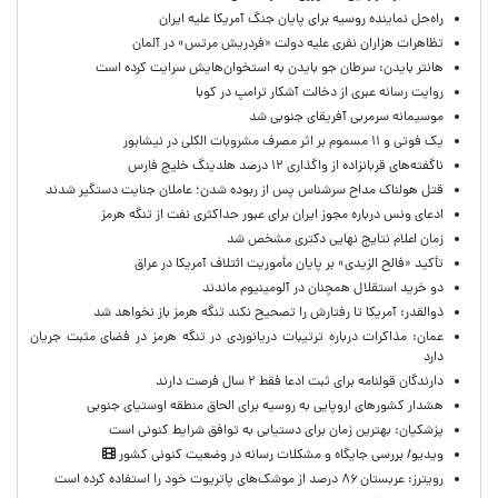
راه‌حل نماینده روسیه برای پایان جنگ آمریکا علیه ایران
تظاهرات هزاران نفری علیه دولت «فردریش مرتس» در آلمان
هانتر بایدن: سرطان جو بایدن به استخوان‌هایش سرایت کرده است
روایت رسانه عبری از دخالت آشکار ترامپ در کوبا
موسیمانه سرمربی آفریقای جنوبی شد
یک فوتی و ۱۱ مسموم بر اثر مصرف مشروبات الکلی در نیشابور
ناگفته‌های قربانزاده از واگذاری ۱۲ درصد هلدینگ خلیج فارس
قتل هولناک مداح سرشناس پس از ربوده شدن؛ عاملان جنایت دستگیر شدند
ادعای ونس درباره مجوز ایران برای عبور حداکثری نفت از تنگه هرمز
زمان اعلام نتایج نهایی دکتری مشخص شد
تأکید «فالح الزیدی» بر پایان مأموریت ائتلاف آمریکا در عراق
دو خرید استقلال همچنان در آلومینیوم ماندند
ذوالقدر: آمریکا تا رفتارش را تصحیح نکند تنگه هرمز باز نخواهد شد
عمان: مذاکرات درباره ترتیبات دریانوردی در تنگه هرمز در فضای مثبت جریان
دارد
دارندگان قولنامه برای ثبت ادعا فقط ۲ سال فرصت دارند
هشدار کشورهای اروپایی به روسیه برای الحاق منطقه اوستیای جنوبی
پزشکیان‌: بهترین زمان برای دستیابی به توافق شرایط کنونی است
ویدیو/ بررسی جایگاه و مشکلات رسانه در وضعیت کنونی کشور
رویترز: عربستان ۸۶ درصد از موشک‌های پاتریوت خود را استفاده کرده است