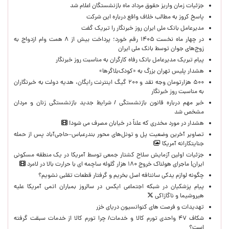
جزئیات زمان واریز حقوق مرداد ماه بازنشستگان اعلام شد
پاسخ کروز به مطالب خلاف واقع درباره این شرکت
مدیرعامل بانک ملی ایران روز خبرنگار را تبریک گفت
در چهار ماه نخست ۱۴۰۵ رقم خورد؛ پرداخت بیش از ۸ همت وام ازدواج به
زوج‌های جوان توسط بانک ملی ایران
پیام تبریک مدیرعامل بانک رفاه کارگران به مناسبت روز خبرنگار
هشدار پلیس تهران بزرگ به «کودک‌بلاگرها»
۵۰۰ هزارتومان وجه نقد و ۲۰۰ گیگ اینترنت رایگان، هدیه دولت به خبرنگاران
به مناسبت روز خبرنگار
خبر مهم درباره قانون بازنشستگی / شرایط جدید بازنشستگی زنان و مردان
مشخص شد
هشدار در مورد مخدری که علناً در خیابان مصرف می شود!
تصاویر آخرین وضعیت پل و تونل‌های محور بندرعباس–حاجی‌آباد پس از حمله
جنایتکارانه آمریکا
جزئیات اولین آزمایش سلاح کشتار جمعی توسط آمریکا در یک منطقه مسکونی
ایران| ماجرای هولناک خروج ۱۸۰ هزار گلوله ساچمه ای با حرارت بالا در لامرد
چگونه لوازم یدکی سانتافه اصل بخریم و گرفتار قطعات تقلبی نشویم؟
پیام پزشکیان در شبکه اجتماعی ایکس در سالروز بمباران اتمی آمریکا علیه
هیروشیما و ناگازاکی
تهدیدات و فرصت های کنوانسیون دریای خزر
شکاف ۴۷ واحدی تورم کالا و خدمات/ چرا تورم کالا از خدمات سبقت گرفته
است؟