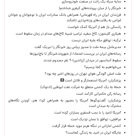
سایه سیاه یک رانت در صنعت خودروسازی
خبرنگار را از میان پرونده‌های کیفری شناختم!
​فرزندان ایران در راه قهرمانی/ همراهی بانک صادرات ایران با نوجوانان و جوانان
اعزامی به رقابت‌های وزنه‌برداری تاشکند
زلنسکی باز هم از آمریکا کمک خواست
هیلاری کلینتون: کاخ سفید ترامپ شبیه کاخ‌های صدام در زمان سقوط است
ترکیه: توافق مکه علیه ایران نیست
مدیرعامل بیمه ملت با صدور پیامی روز خبرنگار را تبریک گفت
رسانه‌های ایران در بن‌بست اعتماد/ از شهروندخبرنگار تا باج‌نیوزها
سقوط آسانسور در میدان آرژانتین/ ۹ نفر مصدوم شدند
می‌خواهیم به کجا برسیم؟
علت اصلی آلودگی هوای تهران در روزهای اخیر چه بود؟
پزشکیان: آمریکا استعمارگر و قاتل است
حمله به یک کشتی متعلق به شرکت نفت ابوظبی (ادنوک)
رسانه رکن حکمرانی کارآمد است
پزشکیان: گفت‌وگوها آمریکا را مجبور به همراهی کرد/ هنر، آوردن نگاه‌های
مشترک به میدان است
آمریکا لامرد را با بمب فسفری بمباران کرده است
عراقچی: توافق با عمان نزدیک است
کشتی اماراتی در تنگه هرمز مورد حمله قرار گرفت
جایگاه ایران در امید به زندگی کجاست؟