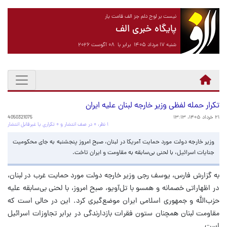
نیست بر لوح دلم جز الف قامت یار
پایگاه خبری الف
شنبه ۱۷ مرداد ۱۴۰۵ برابر با ۰۸ آگوست ۲۰۲۶
تکرار حمله لفظی وزیر خارجه لبنان علیه ایران
۲۱ خرداد ۱۴۰۵، ۱۳:۱۳
4050321075
۱ نظر، ۰ در صف انتشار و ۰ تکراری یا غیرقابل انتشار
وزیر خارجه دولت مورد حمایت آمریکا در لبنان، صبح امروز پنجشنبه به جای محکومیت
جنایات اسرائیل، با لحنی بی‌سابقه به مقاومت و ایران تاخت.
به گزارش فارس، یوسف رجی وزیر خارجه دولت مورد حمایت غرب در لبنان،
در اظهاراتی خصمانه و همسو با تل‌آویو، صبح امروز، با لحنی بی‌سابقه علیه
حزب‌الله و جمهوری اسلامی ایران موضع‌گیری کرد. این در حالی است که
مقاومت لبنان همچنان ستون فقرات بازدارندگی در برابر تجاوزات اسرائیل
است.