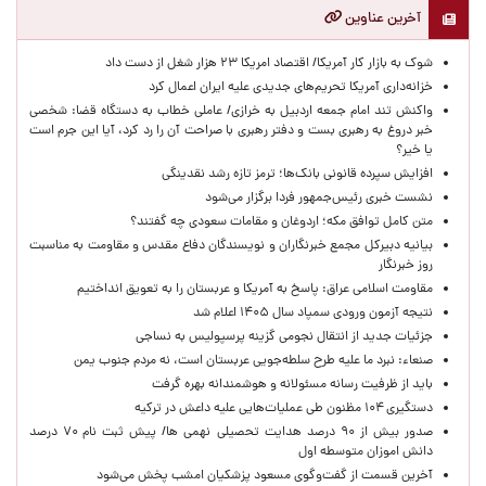
آخرین عناوین
شوک به بازار کار آمریکا/ اقتصاد امریکا ۲۳ هزار شغل از دست داد
خزانه‌داری آمریکا تحریم‌های جدیدی علیه ایران اعمال کرد
واکنش تند امام جمعه اردبیل به خرازی/ عاملی خطاب به دستگاه قضا: شخصی
خبر دروغ به رهبری بست و دفتر رهبری با صراحت آن را رد کرد، آیا این جرم است
یا خیر؟
افزایش سپرده قانونی بانک‌ها؛ ترمز تازه رشد نقدینگی
نشست خبری رئیس‌جمهور فردا برگزار می‌شود
متن کامل توافق مکه؛ اردوغان و مقامات سعودی چه گفتند؟
بیانیه دبیرکل مجمع خبرنگاران و نویسندگان دفاع مقدس و مقاومت به مناسبت
روز خبرنگار
مقاومت اسلامی عراق: پاسخ به آمریکا و عربستان را به تعویق انداختیم
نتیجه آزمون ورودی سمپاد سال ۱۴۰۵ اعلام شد
جزئیات جدید از انتقال نجومی گزینه پرسپولیس به نساجی
صنعاء: نبرد ما علیه طرح سلطه‌جویی عربستان است، نه مردم جنوب یمن
باید از ظرفیت رسانه مسئولانه و هوشمندانه بهره گرفت
دستگیری ۱۰۴ مظنون طی عملیات‌هایی علیه داعش در ترکیه
صدور بیش از ۹۰ درصد هدایت تحصیلی نهمی ها/ پیش ثبت نام ۷۰ درصد
دانش اموزان متوسطه اول
آخرین قسمت از گفت‌وگوی مسعود پزشکیان امشب پخش می‌شود