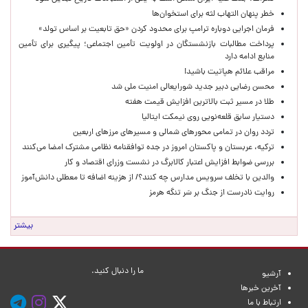
خطر پنهان التهاب لثه برای استخوان‌ها
فرمان اجرایی دوباره ترامپ برای محدود کردن «حق تابعیت بر اساس تولد»
پرداخت مطالبات بازنشستگان در اولویت تأمین اجتماعی؛ پیگیری برای تأمین
منابع ادامه دارد
مراقب علائم هپاتیت باشید!
محسن رضایی دبیر جدید شورایعالی امنیت ملی شد
طلا در مسیر ثبت بالاترین افزایش قیمت هفته
دستیار سابق قلعه‌نویی روی نیمکت ایتالیا
تردد روان در تمامی محورهای شمالی و مسیرهای مرزهای اربعین
ترکیه، عربستان و پاکستان امروز در جده توافقنامه نظامی مشترک امضا می‌کنند
بررسی ضوابط افزایش اعتبار کالابرگ در نشست وزرای اقتصاد و کار
والدین با تخلف سرویس مدارس چه کنند؟/ از هزینه اضافه تا معطلی دانش‌آموز
روایت نادرست از جنگ بر سَر تنگه هرمز
بیشتر
ما را دنبال کنید.
آرشیو
آخرین خبرها
ارتباط با ما