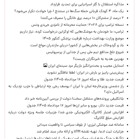
مذاکره استقلال با گلر اسپانیایی برای تمدید قرارداد
یک ماه، ۴ کودک قربانی حمله سگ‌ها در سنندج / چرا حوادث تکرار می‌شود؟
۲ درصد از مشترکان ۱۰ درصد برق خانگی را مصرف می‌کنند!
نسخه ترامپ برای ۲۰۲۸؛ حمایت محرمانه از نامزدی جی‌دی ونس
ترامپ: ما خودمان به موشک‌هایی که اوکراین درخواست کرده، نیاز داریم
موضع وزارت بهداشت درباره ظرفیت پزشکی کنکور ۱۴۰۵
باد و گردوخاک در بخش‌هایی از کشور/ دریای مازندران مواج است
شروع تلخ مدافع تیم ملی پس از جدایی از پرسپولیس
بهترین هدیه به خبرنگاران چیست؟
استایل عجیب و بحث‌برانگیز بازیگر مرد سینمای ایران
پیش‌بینی پاییز پر بارش در ایران؛ لطفا غافلگیر نشوید
قیمت جدید طلا و سکه امروز ۱۶ مردادماه ۱۴۰۵/ جدول
راز دشمنی وزیرخارجه لبنان با ایران / یوسف رجی چه ارتباطی با حزب نزدیک به
اسرائیل دارد؟
بلاتکلیفی پرونده‌های مشاغل سخت/ دولت از بررسی آیین‌نامه خبر داد
قیمت جدید دلار، یورو و سایر ارزها امروز ۱۶ مردادماه ۱۴۰۵/ جدول
افزایش اعتبار کالابرگ الکترونیکی جدی شد/ جزییات جلسه ویژه دولت درباره
افزایش مبلغ کالابرگ
سامانه ضد موشکی لیزری؛ از بلوف سیاسی تا واقعیت میدانی
جزئیات ثبت ادعا، تهیه نقشه UTM و ارائه مادر سند اعلام شد
تلگراف: جنگ علیه ایران ممکن است به یکی از اشتباهات تاریخ تبدیل شود