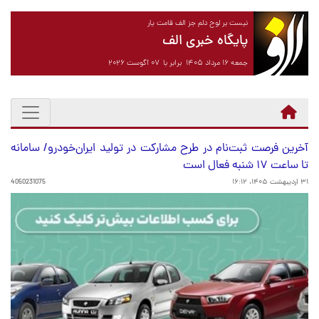
نیست بر لوح دلم جز الف قامت یار
پایگاه خبری الف
جمعه ۱۶ مرداد ۱۴۰۵ برابر با ۰۷ آگوست ۲۰۲۶
آخرین فرصت ثبت‌نام در طرح مشارکت در تولید ایران‌خودرو/ سامانه
تا ساعت ۱۷ شنبه فعال است
۳۱ اردیبهشت ۱۴۰۵، ۱۶:۱۲
4050231075