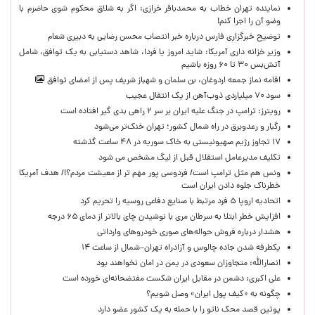
نماینده تهران خطاب به محمدباقر خرازی: اگر به شلاق محکوم شوی حاضرم با
وضو آن را اجرا کنم!
توضیح خبرگزاری فارس درباره خبر انتصاب محسن رضایی به دبیری شعام
وزیر خزانه داری آمریکا: شاید امروز یا فردا، شاهد دستیابی به یک توافق، شامل
آتش‌بس ۳۰ تا ۶۰ روزه باشیم
اقامه نماز جمعه اردوغان، بن ‌سلمان و شهباز شریف پس از امضای توافق
سود ۷۰ میلیاردی ذوب‌آهن از یک انتقال عجیب
رویترز: ترامپ در جنگ علیه ایران بر سر ۲ راهی بدی گیر افتاده است
رگبار و رعدوبرق در راه شمال کشور؛ تهران خنک‌تر می‌شود
۱۷ تجاوز رژیم صهیونیستی به خاک سوریه در ۴۸ ساعت گذشته
تکلیف مدیرعامل استقلال قبل از لیگ مشخص می شود
ونس هم مثل ترامپ است/ فردوسی پور مهم تر از معیشت مردم؟!/ هدف آمریکا
خطرناک جلوه دادن ایران است
اتحادیه اروپا ۵ فرد مرتبط با صنایع دفاعی روسیه را تحریم کرد
افزایش خطر ابتلا به سرطان مری با نوشیدن چای بالاتر از دمای ۶۵ درجه
هشدار درباره فروش حواله‌های صوری خودروهای وارداتی
یکطرفه شدن جاده چالوس و آزادراه تهران–شمال از ساعت ۱۴
انصارالله: متجاوزان سعودی در یمن در امان نخواهند بود
علی اکبری: دشمن در مقابل ایران شکست مفتضحانه‌ای خورده است
چگونه به «کیف پول ایران» وصل شویم؟
پوتین قصد محک ناتو را با حمله به یک کشور عضو دارد