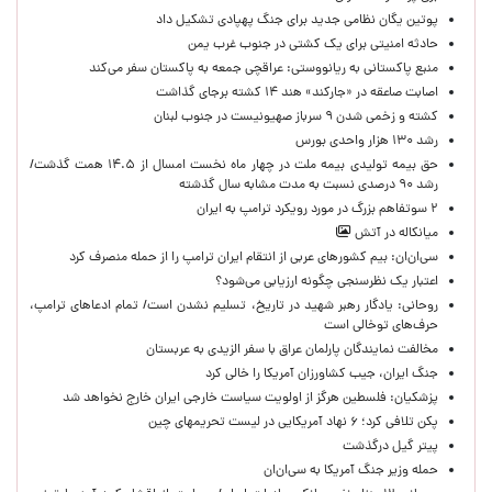
پوتین یگان نظامی جدید برای جنگ پهپادی تشکیل داد
حادثه امنیتی برای یک کشتی در جنوب غرب یمن
منبع پاکستانی به ریانووستی: عراقچی جمعه به پاکستان سفر می‌کند
اصابت صاعقه در «جارکند» هند ۱۴ کشته برجای گذاشت
کشته و زخمی شدن ۹ سرباز صهیونیست در جنوب لبنان
رشد ۱۳۰ هزار واحدی بورس
حق بیمه تولیدی بیمه ملت در چهار ماه نخست امسال از ۱۴.۵ همت گذشت/
رشد ۹۰ درصدی نسبت به مدت مشابه سال گذشته
۲ سوتفاهم بزرگ در مورد رویکرد ترامپ به ایران
میانکاله در آتش
سی‌ان‌ان: بیم کشورهای عربی از انتقام ایران ترامپ را از حمله منصرف کرد
اعتبار یک نظرسنجی چگونه ارزیابی می‌شود؟
روحانی: یادگار رهبر شهید در تاریخ، تسلیم نشدن است/ تمام ادعاهای ترامپ،
حرف‌های توخالی است
مخالفت نمایندگان پارلمان عراق با سفر الزیدی به عربستان
جنگ ایران، جیب کشاورزان آمریکا را خالی کرد
پزشکیان: فلسطین هرگز از اولویت سیاست خارجی ایران خارج نخواهد شد
پکن تلافی کرد؛ ۶ نهاد آمریکایی در لیست تحریمهای چین
پیتر گیل درگذشت
حمله وزیر جنگ آمریکا به سی‌ان‌ان