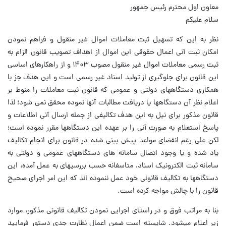
معاون اول محترم رئیس جمهور
سلام علیکم
نظر به این که تسهیل ثبت معاملات اموال غیر منقول و فراهم نمودن
امکان ثبت آنی اعمال حقوقی این اموال از اهداف تصویب قانون الزام به
ثبت رسمی معاملات اموال غیر منقول مصوب ۱۴۰۳ و از راهکارهای اساسی
این قانون برای جلوگیری از تولید اسناد غیر رسمی است و این هدف جز با
همکاری دستگاههای دولتی و عمومی که قانون ثبت معاملات را منوط بر
اعلام نظر آن دستگاهها یا دریافت مطالبات آنها نموده محقق نمی شود؛ لذا
قانون مذکور برای نیل به این هدف تکالیفی از جمله ارسال آنی اطلاعات و
پاسخ استعلام به صورت آنی را بر عهده این دستگاهها مقرر نموده است؛
لکن علی رغم انقضای مواعد پیش بینی شده در قانون برای انجام تکالیف
یاد شده و یا وجود اتصال سامانه های دستگاههای عمومی و دولتی به
سامانه ثبت الکترونیک اسناد، متاسفانه حسب بررسیهای به عمل آمده، این
دستگاهها به تکالیف قانونی خود عمل ننموده اند که این امر اجرای صحیح
قانون را با چالش مواجه کرده است.
بنا به مراتب فوق و در راستای اجرایی نمودن تکالیف قانونی مذکور، موارد
زیر اعلام میشود. شایسته است ضمن اعمال نظارت جدی دستور فرمایید