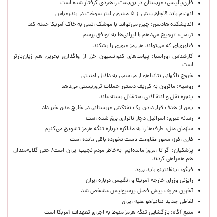
فارن‌پالیسی: عربستان در بن‌بست راهبردی گرفتار شده است
انهدام باند قاچاق بیش از ۵ میلیون لیتر سوخت در بندرعباس
اندیشکده هادسن: چین می‌تواند با موشک اتمی به خاک آمریکا حمله کند
ترامپ: ترجیح می‌دهم با ایرانی‌‌ها به توافق برسم
فناوری‌ای که می‌تواند هر رمز عبوری را بشکند!
کارشناس اوراسیا: پیامدهای کنوانسیون خزر از واگذاری بحرین هم زیان‌بارتر
است
خروج ناگهانی نتانیاهو از مراسمی به دلایل امنیتی
روسیه: ماکرون به کی‌یف دستور حملات تروریستی می‌دهد
پنجره‌ نقل و انتقالاتی استقلال بسته ماند
یمن از هدف قرار دادن یک نفتکش عربستانی در خلیج عدن خبر داد
رسانه عبری: اسرائیل دچار ناترازی برق شده است
سازمان ملل: طرف‌ها را به مذاکره درباره تنگه هرمز تشویق می‌کنیم
فارن افرز: محور مقاومت دست نخورده باقی مانده است
پزشکیان: اگر تا امروز مانده‌ایم، به‌خاطر مردم نجیب ایران است/ حتی گلایه‌مندان
هم همراهی کردند
فیگو: اینفانتینو باید برود
رایزنی وزرای خارجه آمریکا و انگلیس درباره ایران
آخرین حریف پیش فصل پرسپولیس مشخص شد
لفاظی جدید نتانیاهو علیه ایران
منبع آگاه: بازگشایی تنگه هرمز منوط به اجرای تعهدات آمریکا است