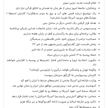
اعلام قیمت جدید بنزین سوپر
پزشکیان: جامعه امروز بیش از هر زمان به همدلی و اخلاق قرآنی نیاز دارد
یک توضیح درباره قبض های آب و برق به مردم بدهکارید/ کاسبان استعفا /
موشک‌های دوربرد آمریکا تقریبا تمام شد!
هدف قرار گرفتن یک کشتی دیگر در ساحل یمن
وینیسیوس در رئال مادرید ماندنی شد؛ پایان شایعات جدایی بازیکن پرحاشیه
بقائی: برنامه‌ای برای سفر به پاکستان و قطر در پایان هفته نداریم
عصبانیت ترامپ از پیروزی نامزد حامی فلسطین در میشیگان
پخش قسمت اول گفت‌وگوی رئیس‌جمهور بعد از خبر ۲۲
افت صادرات نفت آمریکا به پایین‌ترین حجم در ۸ ماه اخیر
حمله روسیه به ۳ کشتی باری در دریای سیاه
مکرون: اتحادیه اروپا و متحدانش فشار تحریم‌ها بر روسیه را افزایش خواهند
داد
چگونه تهران و واشنگتن قواعد درگیری را بازنویسی کرده‌اند؟
کاپیتان پرسپولیس به گل‌گهر سیرجان پیوست
وزارت خزانه‌داری آمریکا بخشی از تحریم‌های مرتبط با ایران را لغو کرد
آسوشیتد پرس مدعی شد: پیش‌نویس توافق میان ایران و عمان نهایی شد
اعتراف منشه امیر؛ نفوذ آمریکا در منطقه رو به افول است
حماس: به توافق آتش‌بس پایبندیم/ آمریکا اسرائیل را تحت فشار قرار دهد
تاکید وزیر خارجه ایتالیا بر ضرورت ادامه گفت‌وگوها بر سر تنگه هرمز
برق پرمصرف‌ها گران شد