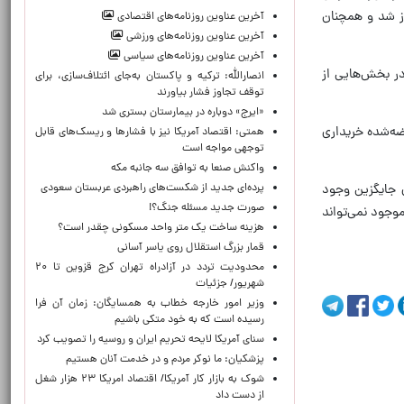
از شد و همچنان
آخرین عناوین روزنامه‌های اقتصادی
آخرین عناوین روزنامه‌های ورزشی
آخرین عناوین روزنامه‌های سیاسی
ر بخش‌هایی از
انصارالله: ترکیه و پاکستان به‌جای ائتلاف‌سازی، برای
توقف تجاوز فشار بیاورند
«ایرج» دوباره در بیمارستان بستری شد
ضه‌شده خریداری
همتی: اقتصاد آمریکا نیز با فشارها و ریسک‌های قابل
توجهی مواجه است
واکنش صنعا به توافق سه جانبه مکه
ی جایگزین وجود
پرده‌ای جدید از شکست‌های راهبردی عربستان سعودی
صورت جدید مسئله جنگ؟!
وجود نمی‌تواند
هزینه ساخت یک متر واحد مسکونی چقدر است؟
قمار بزرگ استقلال روی یاسر آسانی
محدودیت تردد در آزادراه تهران کرج قزوین تا ۲۰
شهریور/ جزئیات
وزیر امور خارجه خطاب به همسایگان: زمان آن فرا
رسیده است که به خود متکی باشیم
سنای آمریکا لایحه تحریم ایران و روسیه را تصویب کرد
پزشکیان: ما نوکر مردم و در خدمت آنان هستیم
شوک به بازار کار آمریکا/ اقتصاد امریکا ۲۳ هزار شغل
از دست داد