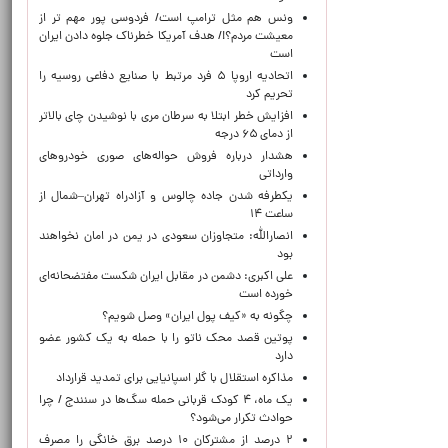
ونس هم مثل ترامپ است/ فردوسی پور مهم تر از
معیشت مردم؟!/ هدف آمریکا خطرناک جلوه دادن ایران
است
اتحادیه اروپا ۵ فرد مرتبط با صنایع دفاعی روسیه را
تحریم کرد
افزایش خطر ابتلا به سرطان مری با نوشیدن چای بالاتر
از دمای ۶۵ درجه
هشدار درباره فروش حواله‌های صوری خودروهای
وارداتی
یکطرفه شدن جاده چالوس و آزادراه تهران–شمال از
ساعت ۱۴
انصارالله: متجاوزان سعودی در یمن در امان نخواهند
بود
علی اکبری: دشمن در مقابل ایران شکست مفتضحانه‌ای
خورده است
چگونه به «کیف پول ایران» وصل شویم؟
پوتین قصد محک ناتو را با حمله به یک کشور عضو
دارد
مذاکره استقلال با گلر اسپانیایی برای تمدید قرارداد
یک ماه، ۴ کودک قربانی حمله سگ‌ها در سنندج / چرا
حوادث تکرار می‌شود؟
۲ درصد از مشترکان ۱۰ درصد برق خانگی را مصرف