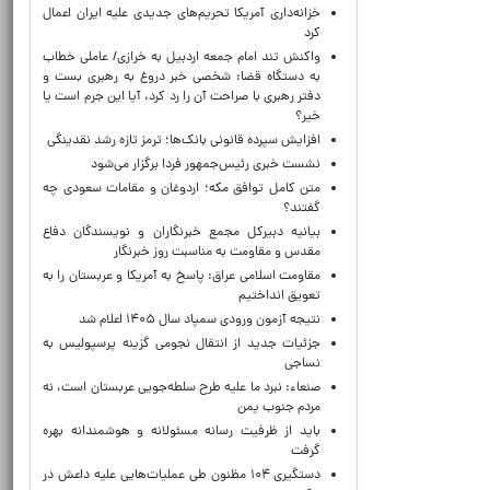
خزانه‌داری آمریکا تحریم‌های جدیدی علیه ایران اعمال
کرد
واکنش تند امام جمعه اردبیل به خرازی/ عاملی خطاب
به دستگاه قضا: شخصی خبر دروغ به رهبری بست و
دفتر رهبری با صراحت آن را رد کرد، آیا این جرم است یا
خیر؟
افزایش سپرده قانونی بانک‌ها؛ ترمز تازه رشد نقدینگی
نشست خبری رئیس‌جمهور فردا برگزار می‌شود
متن کامل توافق مکه؛ اردوغان و مقامات سعودی چه
گفتند؟
بیانیه دبیرکل مجمع خبرنگاران و نویسندگان دفاع
مقدس و مقاومت به مناسبت روز خبرنگار
مقاومت اسلامی عراق: پاسخ به آمریکا و عربستان را به
تعویق انداختیم
نتیجه آزمون ورودی سمپاد سال ۱۴۰۵ اعلام شد
جزئیات جدید از انتقال نجومی گزینه پرسپولیس به
نساجی
صنعاء: نبرد ما علیه طرح سلطه‌جویی عربستان است، نه
مردم جنوب یمن
باید از ظرفیت رسانه مسئولانه و هوشمندانه بهره
گرفت
دستگیری ۱۰۴ مظنون طی عملیات‌هایی علیه داعش در