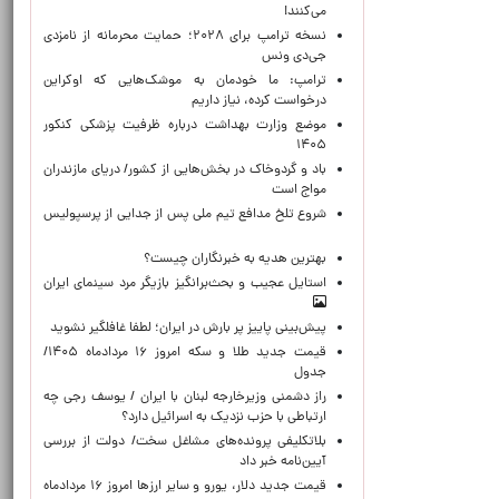
می‌کنند!
نسخه ترامپ برای ۲۰۲۸؛ حمایت محرمانه از نامزدی
جی‌دی ونس
ترامپ: ما خودمان به موشک‌هایی که اوکراین
درخواست کرده، نیاز داریم
موضع وزارت بهداشت درباره ظرفیت پزشکی کنکور
۱۴۰۵
باد و گردوخاک در بخش‌هایی از کشور/ دریای مازندران
مواج است
شروع تلخ مدافع تیم ملی پس از جدایی از پرسپولیس
بهترین هدیه به خبرنگاران چیست؟
استایل عجیب و بحث‌برانگیز بازیگر مرد سینمای ایران
پیش‌بینی پاییز پر بارش در ایران؛ لطفا غافلگیر نشوید
قیمت جدید طلا و سکه امروز ۱۶ مردادماه ۱۴۰۵/
جدول
راز دشمنی وزیرخارجه لبنان با ایران / یوسف رجی چه
ارتباطی با حزب نزدیک به اسرائیل دارد؟
بلاتکلیفی پرونده‌های مشاغل سخت/ دولت از بررسی
آیین‌نامه خبر داد
قیمت جدید دلار، یورو و سایر ارزها امروز ۱۶ مردادماه