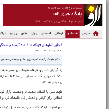
نیست بر لوح دلم جز الف قامت یار
پایگاه خبری الف
شنبه ۱۷ مرداد ۱۴۰۵ برابر با ۰۸ آگوست ۲۰۲۶
(current)
سیاسی
اقتصادی
فرهنگی
اجتماعی
جهان
عکس
ویدئو
خواندن
ذخایر انبار‌های فولاد تا ۶ ماه آینده پاسخگوی نیاز بازار است
۳۱ اردیبهشت ۱۴۰۵، ۱۳:۱۵
عضو هیئت رئیسه کمیسیون صنایع و معادن مجلس گفت: ذخایر انبار‌های فولاد 
به گزارش تسنیم، فرهاد طهماسبی عضو هیئت رئ
جنگ تحمیلی
بر مردم هستند.
طهماسبی با انتقاد شدید از وضعیت بازار فول
فعالان برای گرانی و احتکار کالا قلمداد کرد و 
وی افزود: اینکه گفته می‌شود به دلیل توقف 