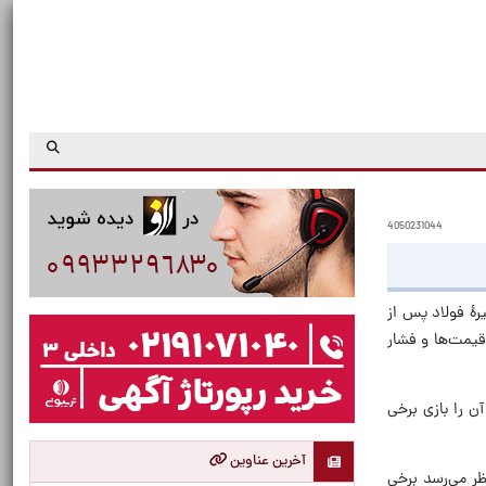
4050231044
رۀ فولاد پس از
فزایش قیمت‌ها و فشار
ن را بازی برخی
آخرین عناوین
ظر می‌رسد برخی