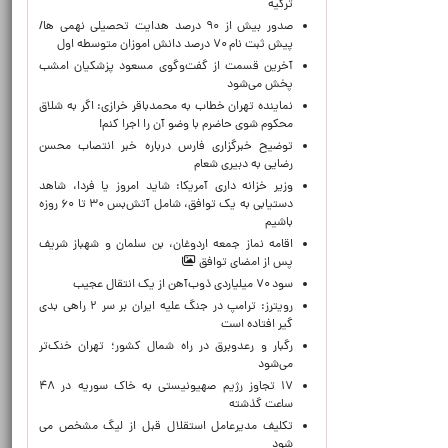
ترکیه
صدور بیش از ۹۰ درصد هدایت تحصیلی نهمی ها/
پیش ثبت نام ۷۰ درصد دانش اموزان متوسطه اول
آخرین قسمت از گفت‌وگوی مسعود پزشکیان امشب
پخش می‌شود
نماینده تهران خطاب به محمدباقر خرازی: اگر به شلاق
محکوم شوی حاضرم با وضو آن را اجرا کنم!
توضیح خبرگزاری فارس درباره خبر انتصاب محسن
رضایی به دبیری شعام
وزیر خزانه داری آمریکا: شاید امروز یا فردا، شاهد
دستیابی به یک توافق، شامل آتش‌بس ۳۰ تا ۶۰ روزه
باشیم
اقامه نماز جمعه اردوغان، بن ‌سلمان و شهباز شریف
پس از امضای توافق
سود ۷۰ میلیاردی ذوب‌آهن از یک انتقال عجیب
رویترز: ترامپ در جنگ علیه ایران بر سر ۲ راهی بدی
گیر افتاده است
رگبار و رعدوبرق در راه شمال کشور؛ تهران خنک‌تر
می‌شود
۱۷ تجاوز رژیم صهیونیستی به خاک سوریه در ۴۸
ساعت گذشته
تکلیف مدیرعامل استقلال قبل از لیگ مشخص می
شود