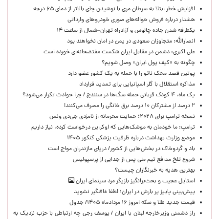
افزایش خطر ابتلا به سرطان مری با نوشیدن چای بالاتر از دمای ۶۵ درجه
هشدار درباره فروش حواله‌های صوری خودروهای وارداتی
یکطرفه شدن جاده چالوس و آزادراه تهران–شمال از ساعت ۱۴
انصارالله: متجاوزان سعودی در یمن در امان نخواهند بود
علی اکبری: دشمن در مقابل ایران شکست مفتضحانه‌ای خورده است
چگونه به «کیف پول ایران» وصل شویم؟
پوتین قصد محک ناتو را با حمله به یک کشور عضو دارد
مذاکره استقلال با گلر اسپانیایی برای تمدید قرارداد
یک ماه، ۴ کودک قربانی حمله سگ‌ها در سنندج / چرا حوادث تکرار می‌شود؟
۲ درصد از مشترکان ۱۰ درصد برق خانگی را مصرف می‌کنند!
نسخه ترامپ برای ۲۰۲۸؛ حمایت محرمانه از نامزدی جی‌دی ونس
ترامپ: ما خودمان به موشک‌هایی که اوکراین درخواست کرده، نیاز داریم
موضع وزارت بهداشت درباره ظرفیت پزشکی کنکور ۱۴۰۵
باد و گردوخاک در بخش‌هایی از کشور/ دریای مازندران مواج است
شروع تلخ مدافع تیم ملی پس از جدایی از پرسپولیس
بهترین هدیه به خبرنگاران چیست؟
استایل عجیب و بحث‌برانگیز بازیگر مرد سینمای ایران
پیش‌بینی پاییز پر بارش در ایران؛ لطفا غافلگیر نشوید
قیمت جدید طلا و سکه امروز ۱۶ مردادماه ۱۴۰۵/ جدول
راز دشمنی وزیرخارجه لبنان با ایران / یوسف رجی چه ارتباطی با حزب نزدیک به