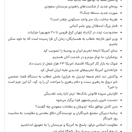
واکنش صنعا به توافق سه جانبه مکه
پرده‌ای جدید از شکست‌های راهبردی عربستان سعودی
صورت جدید مسئله جنگ؟!
هزینه ساخت یک متر واحد مسکونی چقدر است؟
قمار بزرگ استقلال روی یاسر آسانی
محدودیت تردد در آزادراه تهران کرج قزوین تا ۲۰ شهریور/ جزئیات
وزیر امور خارجه خطاب به همسایگان: زمان آن فرا رسیده است که به خود متکی
باشیم
سنای آمریکا لایحه تحریم ایران و روسیه را تصویب کرد
پزشکیان: ما نوکر مردم و در خدمت آنان هستیم
شوک به بازار کار آمریکا/ اقتصاد امریکا ۲۳ هزار شغل از دست داد
خزانه‌داری آمریکا تحریم‌های جدیدی علیه ایران اعمال کرد
واکنش تند امام جمعه اردبیل به خرازی/ عاملی خطاب به دستگاه قضا: شخصی
خبر دروغ به رهبری بست و دفتر رهبری با صراحت آن را رد کرد، آیا این جرم است
یا خیر؟
افزایش سپرده قانونی بانک‌ها؛ ترمز تازه رشد نقدینگی
نشست خبری رئیس‌جمهور فردا برگزار می‌شود
متن کامل توافق مکه؛ اردوغان و مقامات سعودی چه گفتند؟
بیانیه دبیرکل مجمع خبرنگاران و نویسندگان دفاع مقدس و مقاومت به مناسبت
روز خبرنگار
مقاومت اسلامی عراق: پاسخ به آمریکا و عربستان را به تعویق انداختیم
نتیجه آزمون ورودی سمپاد سال ۱۴۰۵ اعلام شد