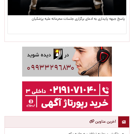
پاسخ جبهه پایداری به ادعای برگزاری جلسات محرمانه علیه پزشکیان
آخرین عناوین