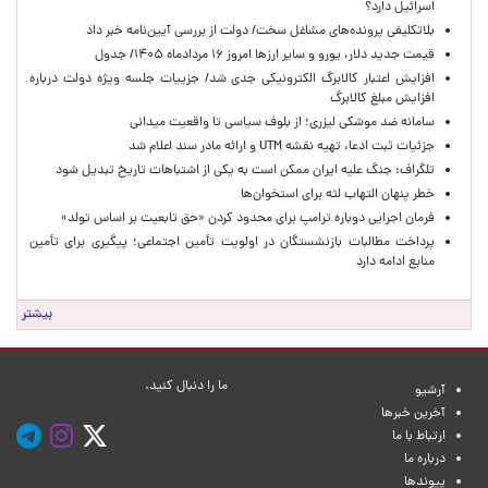
اسرائیل دارد؟
بلاتکلیفی پرونده‌های مشاغل سخت/ دولت از بررسی آیین‌نامه خبر داد
قیمت جدید دلار، یورو و سایر ارزها امروز ۱۶ مردادماه ۱۴۰۵/ جدول
افزایش اعتبار کالابرگ الکترونیکی جدی شد/ جزییات جلسه ویژه دولت درباره
افزایش مبلغ کالابرگ
سامانه ضد موشکی لیزری؛ از بلوف سیاسی تا واقعیت میدانی
جزئیات ثبت ادعا، تهیه نقشه UTM و ارائه مادر سند اعلام شد
تلگراف: جنگ علیه ایران ممکن است به یکی از اشتباهات تاریخ تبدیل شود
خطر پنهان التهاب لثه برای استخوان‌ها
فرمان اجرایی دوباره ترامپ برای محدود کردن «حق تابعیت بر اساس تولد»
پرداخت مطالبات بازنشستگان در اولویت تأمین اجتماعی؛ پیگیری برای تأمین
منابع ادامه دارد
بیشتر
ما را دنبال کنید.
آرشیو
آخرین خبرها
ارتباط با ما
درباره ما
پیوندها