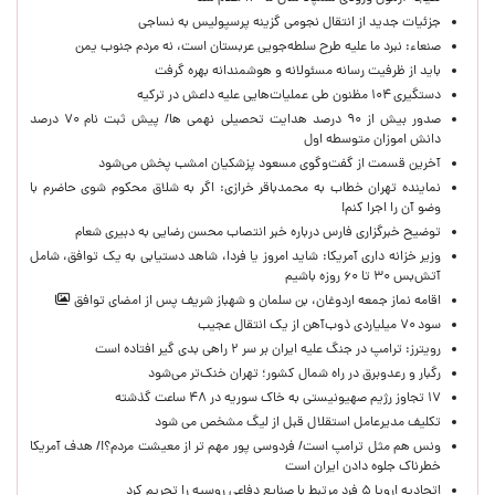
جزئیات جدید از انتقال نجومی گزینه پرسپولیس به نساجی
صنعاء: نبرد ما علیه طرح سلطه‌جویی عربستان است، نه مردم جنوب یمن
باید از ظرفیت رسانه مسئولانه و هوشمندانه بهره گرفت
دستگیری ۱۰۴ مظنون طی عملیات‌هایی علیه داعش در ترکیه
صدور بیش از ۹۰ درصد هدایت تحصیلی نهمی ها/ پیش ثبت نام ۷۰ درصد
دانش اموزان متوسطه اول
آخرین قسمت از گفت‌وگوی مسعود پزشکیان امشب پخش می‌شود
نماینده تهران خطاب به محمدباقر خرازی: اگر به شلاق محکوم شوی حاضرم با
وضو آن را اجرا کنم!
توضیح خبرگزاری فارس درباره خبر انتصاب محسن رضایی به دبیری شعام
وزیر خزانه داری آمریکا: شاید امروز یا فردا، شاهد دستیابی به یک توافق، شامل
آتش‌بس ۳۰ تا ۶۰ روزه باشیم
اقامه نماز جمعه اردوغان، بن ‌سلمان و شهباز شریف پس از امضای توافق
سود ۷۰ میلیاردی ذوب‌آهن از یک انتقال عجیب
رویترز: ترامپ در جنگ علیه ایران بر سر ۲ راهی بدی گیر افتاده است
رگبار و رعدوبرق در راه شمال کشور؛ تهران خنک‌تر می‌شود
۱۷ تجاوز رژیم صهیونیستی به خاک سوریه در ۴۸ ساعت گذشته
تکلیف مدیرعامل استقلال قبل از لیگ مشخص می شود
ونس هم مثل ترامپ است/ فردوسی پور مهم تر از معیشت مردم؟!/ هدف آمریکا
خطرناک جلوه دادن ایران است
اتحادیه اروپا ۵ فرد مرتبط با صنایع دفاعی روسیه را تحریم کرد