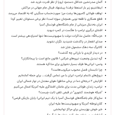
آلمان صدرنشین حداقل دستمزد اروپا از نظر قدرت خرید شد
اینفانتینو زیر بار استعفا نرفت/ پیشنهاد فینال جام جهانی در مراکش
توقف طولانی کامیون‌ها پشت مرز؛ صورت‌حساب سنگینی که به اقتصاد می‌رسد
قطع همکاری با قلعه نویی همچنان سوژه است/ نظر برخی مسئولان تغییر کرد!
ایران به‌دنبال میزبانی از جام باشگاه‌های فوتسال آسیا
افشای درگیری ترامپ با هگست در کمپ دیوید
حزب‌الله: حاصل مذاکرات دولت با صهیونیست‌ها تنها امتیازدهی‌ بیشتر است
صدای انفجار در پاکدشت شنیدید نگران نشوید
کالابرگ سه دهک مشمول شارز شد
در دیدار الزیدی با بارزانی چه گذشت؟
گره تبدیل وضعیت نیروهای شرکتی / قانون مانع است یا پیمانکاران؟
ونس: ایرانی‌ها طرف بسیار دشواری برای مذاکره هستند
چرا تابستان فصل محبوب میکروب‌هاست؟
دروغ‌های ناتمام ترامپ: ایران با من تماس گرفت... برای حمله آماده‌ایم
افزایش ۲ درجه‌ای دما در برخی مناطق/ هوای معتدل در نوار شمالی ایران
ترامپ: زندان طولانی مدت برای عاملان افشاگری‌ علیه آمریکا اعمال می‌کنیم
"شبکه هوشمند کشوری" در قبض تلفن ثابت چیست؟
سازوکار جام باشگاه‌های فوتسال آسیا با یک تیم ایرانی/ پایان بازیکن قرضی؟
کلان‌توطئه آمریکا و صهیونیست‌ها علیه ایران
خبر خوش بهزیستی برای مراکز توانبخشی