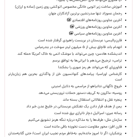
آیا فناوری می‌تواند جای آتش‌نشان‌ها را بگیرد؟
آموزش ساخت زیر اتویی خانگی مخصوص اتوکشی روی زمین (ساده و ارزان)
رحمان عموزاد تنها صدرنشین برترین آزادکاران جهان
آخرین عناوین روزنامه‌های اقتصادی
آخرین عناوین روزنامه‌های ورزشی
آخرین عناوین روزنامه‌های سیاسی
فارن‌پالیسی: عربستان در بن‌بست راهبردی گرفتار شده است
انهدام باند قاچاق بیش از ۵ میلیون لیتر سوخت در بندرعباس
اندیشکده هادسن: چین می‌تواند با موشک اتمی به خاک آمریکا حمله کند
ترامپ: ترجیح می‌دهم با ایرانی‌‌ها به توافق برسم
فناوری‌ای که می‌تواند هر رمز عبوری را بشکند!
کارشناس اوراسیا: پیامدهای کنوانسیون خزر از واگذاری بحرین هم زیان‌بارتر
است
خروج ناگهانی نتانیاهو از مراسمی به دلایل امنیتی
روسیه: ماکرون به کی‌یف دستور حملات تروریستی می‌دهد
پنجره‌ نقل و انتقالاتی استقلال بسته ماند
یمن از هدف قرار دادن یک نفتکش عربستانی در خلیج عدن خبر داد
رسانه عبری: اسرائیل دچار ناترازی برق شده است
سازمان ملل: طرف‌ها را به مذاکره درباره تنگه هرمز تشویق می‌کنیم
فارن افرز: محور مقاومت دست نخورده باقی مانده است
پزشکیان: اگر تا امروز مانده‌ایم، به‌خاطر مردم نجیب ایران است/ حتی گلایه‌مندان