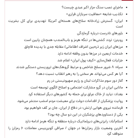
ماجرای نصب سنگ مزار اکبر عبدی چیست؟
تکذیب شایعه «معافیت سربازان فراری»
ایران: گسترش زرادخانه سلاح‌های هسته‌ای آمریکا تهدیدی برای کل بشریت
است
باورهای نادرست درباره گرمازدگی
رویترز: تردد کشتی‌ها در تنگه هرمز و باب‌المندب همچنان پایین است
مرزهای ایران زیر ذره‌بین اشراف اطلاعاتی/ مقابله جدی با پدیده قاچاق
خدمات اربعین در مرزها بدون وقفه ادامه دارد
جزئیات فعال‌سازی «کیف پول ایران» اعلام شد
سپاه: ۸ شرور مسلح شاخص و مرتبط گروهک‌های تروریستی دستگیر شدند
آیا هر کس می‌تواند هر سخنی را به رهبر انقلاب نسبت دهد؟
آغاز دور سوم مذاکرات لبنان و رژیم صهیونیستی در رم
مانایی ایران در گرو مشارکت اجتماعی و اصلاح الگوی توسعه است
بغداد: نباید از خاک عراق برای حمله به کشورهای دیگر استفاده کرد
روایت پزشکیان از اقدامات دولت برای معیشت مردم امشب منتشر می‌شود
فرمانده نیروی هوایی ارتش: در دفاع از ایران، جان بر کف خواهیم بود
یکی از دستاوردهای پزشکیان در این دو سال چه بود؟
اسلام‌آباد: رایزنی‌های دیپلماتیک درباره منطقه و تنگه هرمز ادامه دارد
آخرین وضعیت بازار رمزارزها در جهان / صرافی کوین‌بیس معاملات ۶ رمزارز را
متوقف کرد