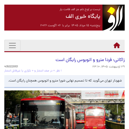
نیست بر لوح دلم جز الف قامت یار
پایگاه خبری الف
پنج‌شنبه ۱۵ مرداد ۱۴۰۵ برابر با ۰۶ آگوست ۲۰۲۶
زاکانی: فردا مترو و اتوبوس رایگان است
۲۹ اردیبهشت ۱۴۰۵، ۲۳:۱۰
4050229101
۱ نظر، ۰ در صف انتشار و ۰ تکراری یا غیرقابل انتشار
شهردار تهران می‌گوید که تا تصمیم نهایی شورا مترو و اتوبوس همچنان رایگان است.