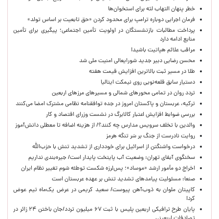
خطر پنهان التهاب لثه برای استخوان‌ها
فرمان اجرایی دوباره ترامپ برای محدود کردن «حق تابعیت بر اساس تولد»
پرداخت مطالبات بازنشستگان در اولویت تأمین اجتماعی؛ پیگیری برای تأمین
منابع ادامه دارد
مراقب علائم هپاتیت باشید!
محسن رضایی دبیر جدید شورایعالی امنیت ملی شد
طلا در مسیر ثبت بالاترین افزایش قیمت هفته
دستیار سابق قلعه‌نویی روی نیمکت ایتالیا
تردد روان در تمامی محورهای شمالی و مسیرهای مرزهای اربعین
ترکیه، عربستان و پاکستان امروز در جده توافقنامه نظامی مشترک امضا می‌کنند
بررسی ضوابط افزایش اعتبار کالابرگ در نشست وزرای اقتصاد و کار
والدین با تخلف سرویس مدارس چه کنند؟/ از هزینه اضافه تا معطلی دانش‌آموز
روایت نادرست از جنگ بر سَر تنگه هرمز
درخواست واشنگتن از اسرائیل برای خودداری از تشدید تنش با حزب‌الله
سخنگوی آبفای تهران: وضعیت آب پایتخت پایدار است/ جیره‌بندی نداریم
اخراج دو مأمور ارشد «موساد»؛ پس‌لرزه شکست توطئه شوم تغییر نظام ایران
صنعا: مسئولیت پیامدهای تشدید تنش بر عهده عربستان است
کاپیتان ملوان به ذوب‌آهن پیوست/ سعید کریمی در عرض یک‌ماه تیم عوض
کرد!
پایان طرح ترافیکی اربعین پلیس با ثبت ۶۷ میلیون تردد/جان باختن ۲۴ زائر در
تصادفات اربعینی