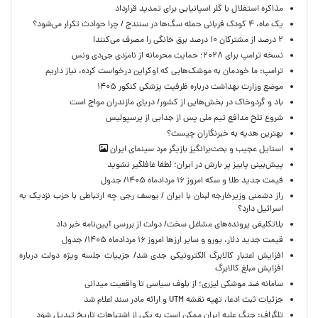
مذاکره استقلال با گلر اسپانیایی برای تمدید قرارداد
یک ماه، ۴ کودک قربانی حمله سگ‌ها در سنندج / چرا حوادث تکرار می‌شود؟
۲ درصد از مشترکان ۱۰ درصد برق خانگی را مصرف می‌کنند!
نسخه ترامپ برای ۲۰۲۸؛ حمایت محرمانه از نامزدی جی‌دی ونس
ترامپ: ما خودمان به موشک‌هایی که اوکراین درخواست کرده، نیاز داریم
موضع وزارت بهداشت درباره ظرفیت پزشکی کنکور ۱۴۰۵
باد و گردوخاک در بخش‌هایی از کشور/ دریای مازندران مواج است
شروع تلخ مدافع تیم ملی پس از جدایی از پرسپولیس
بهترین هدیه به خبرنگاران چیست؟
استایل عجیب و بحث‌برانگیز بازیگر مرد سینمای ایران
پیش‌بینی پاییز پر بارش در ایران؛ لطفا غافلگیر نشوید
قیمت جدید طلا و سکه امروز ۱۶ مردادماه ۱۴۰۵/ جدول
راز دشمنی وزیرخارجه لبنان با ایران / یوسف رجی چه ارتباطی با حزب نزدیک به
اسرائیل دارد؟
بلاتکلیفی پرونده‌های مشاغل سخت/ دولت از بررسی آیین‌نامه خبر داد
قیمت جدید دلار، یورو و سایر ارزها امروز ۱۶ مردادماه ۱۴۰۵/ جدول
افزایش اعتبار کالابرگ الکترونیکی جدی شد/ جزییات جلسه ویژه دولت درباره
افزایش مبلغ کالابرگ
سامانه ضد موشکی لیزری؛ از بلوف سیاسی تا واقعیت میدانی
جزئیات ثبت ادعا، تهیه نقشه UTM و ارائه مادر سند اعلام شد
تلگراف: جنگ علیه ایران ممکن است به یکی از اشتباهات تاریخ تبدیل شود