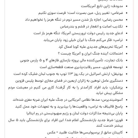
مدودف: ژاپن تابع آمریکاست
ضرغامی: تغییر ریل، عین بصیرت است؛ فرصت سوزی نکنیم
محسن رضایی: اجازه باز شدن مسیر دوم در تنگه هرمز را نخواهیم داد
تکذیب اصابت و انفجار در قشم و بندرعباس
ادعای جدید رئیس دولت تروریستی آمریکا: تنگه هرمز باز است
ترامپ: فکر می‌کنم جنگ با ایران خیلی زود پایان می‌یابد
آمریکا تحریم‌های جدیدی علیه کوبا اعمال کرد
احتمالات آینده جنگ ایران و آمریکا چیست ؟
بانک تجارت، تأمین‌کننده مالی پروژه بازسازی فازهای ۴ و ۵ پارس جنوبی
توسعه فناوری، مسیر رقابت‌پذیری صنعت قطعه‌سازی است
یونیفل: ارتش اسرائیل در یک روز ۱۱۳ توپ به جنوب لبنان شلیک کرده است
دستگیری عامل توهین به زائران اربعین در فضای مجازی توسط پلیس قزوین
پزشکیان: باید افراد کارآمدتر را به کار گرفت/ کاری می کنیم در معیشت مردم
مشکلی پیش نیاید
آسوشیتدپرس: صدها نظامی آمریکایی در جنگ علیه ایران ضربه مغزی شده‌اند
پاسخ قالیباف به ترامپ: واقعیت‌ها را بپذیرید و به تعهدات خود عمل کنید
پایان بی‌نتیجه مذاکرات دولت لبنان و رژیم صهیونیستی در رم ایتالیا
فوری؛ شرط جدید بازنشستگی اعلام شد/ این افراد برای بازنشستگی باید ۵ سال
بیشتر خدمت کنند
کاپیتان سابق از پرسپولیسی‌ها حلالیت طلبید + عکس