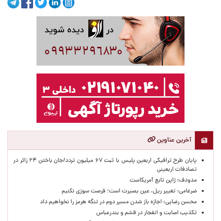
آخرین عناوین
پایان طرح ترافیکی اربعین پلیس با ثبت ۶۷ میلیون تردد/جان باختن ۲۴ زائر در
تصادفات اربعینی
مدودف: ژاپن تابع آمریکاست
ضرغامی: تغییر ریل، عین بصیرت است؛ فرصت سوزی نکنیم
محسن رضایی: اجازه باز شدن مسیر دوم در تنگه هرمز را نخواهیم داد
تکذیب اصابت و انفجار در قشم و بندرعباس