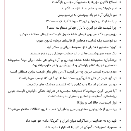
اصلاح قانون مهریه به دستورکار مجلس بازگشت
این خوراکی‌ها را بخورید تا آلزایمر نگیرید
دو بازیکن آزاد در راه پیوستن به پرسپولیس
چرا خداوند بر خوردن این ۳ میوه تأکید کرده است؟!
چرا قیمت طلا در ایران با بازار جهانی متفاوت است؟
پژوپارس ۶۴۰ میلیون تومان شد/ جدول قیمت مدل‌های مختلف خودرو
درخواست یک نماینده مجلس از قالیباف درباره قانون مهریه
کویت دستور تعطیلی تنها مدرسه ایرانی را صادر کرد
یک‌ سوم صهیونیست‌ها در برابر حملات موشکی بی دفاع هستند
پزشکیان: مشروطه نقطه عطف بیداری و آزادی‌خواهی ملت ایران بود/ مشروطه
نخستین تجربه نظام پارلمانی و قانون‌گرایی را در خاورمیانه بود
مردم درباره قیمت بنزین چه می‌گویند؟/ این رقم برای قیمت بنزین منطقی است
توافق هرمز در حال شکل‌گیری است؛ اما نه توافقی که ترامپ می‌خواست
دردسر همزمان آمریکا و اوکراین با ته کشیدن موشک های پاتریوت
آیا بنزین گران می‌شود؟/ نماینده مجلس: در شرایط جنگی افزایش قیمت بنزین
پیامدهای گسترده اجتماعی و امنیتی خواهد داشت
اول اینترنت، حالا آب و برق؟!
رونمایی از جدی‌ترین مشتری رامین رضاییان؛ بمب نقل‌وانتقالات منفجر می‌شود؟
فیدان: به حمایت از مذاکرات میان ایران و آمریکا ادامه خواهیم داد
مصوبه تسهیلات گمرکی در شرایط اضطرار تمدید شد