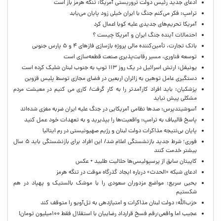
ادعای جدید رئیس دولت تروریستی آمریکا: تنگه هرمز باز است
ترامپ: فکر می‌کنم جنگ با ایران خیلی زود پایان می‌یابد
آمریکا تحریم‌های جدیدی علیه کوبا اعمال کرد
احتمالات آینده جنگ ایران و آمریکا چیست ؟
بانک تجارت، تأمین‌کننده مالی پروژه بازسازی فازهای ۴ و ۵ پارس جنوبی
توسعه فناوری، مسیر رقابت‌پذیری صنعت قطعه‌سازی است
یونیفل: ارتش اسرائیل در یک روز ۱۱۳ توپ به جنوب لبنان شلیک کرده است
دستگیری عامل توهین به زائران اربعین در فضای مجازی توسط پلیس قزوین
پزشکیان: باید افراد کارآمدتر را به کار گرفت/ کاری می کنیم در معیشت مردم
مشکلی پیش نیاید
آسوشیتدپرس: صدها نظامی آمریکایی در جنگ علیه ایران ضربه مغزی شده‌اند
پاسخ قالیباف به ترامپ: واقعیت‌ها را بپذیرید و به تعهدات خود عمل کنید
پایان بی‌نتیجه مذاکرات دولت لبنان و رژیم صهیونیستی در رم ایتالیا
فوری؛ شرط جدید بازنشستگی اعلام شد/ این افراد برای بازنشستگی باید ۵ سال
بیشتر خدمت کنند
کاپیتان سابق از پرسپولیسی‌ها حلالیت طلبید + عکس
ادعای شبکه «الحدث» درباره ایجاد گذرگاه موقت در تنگه هرمز
یحیی سریع: مواضع مزدوران سعودی را با موشک بالستیک و پهپاد در هم
شکستیم
حزب‌الله: دولت لبنان مذاکرات و امتیازدهی به تل‌آویو را متوقف کند
عجیب اما واقعی:رقم فسخ قرارداد رضاییان با استقلال فقط ۱۰۰میلیون تومان!