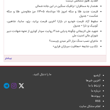
العدید هنوز مشخص نیست
هشدار به مسافران؛ ترافیک سنگین در این جاده شمالی
قیمت جدید طلا و سکه امروز ۱۵ مردادماه ۱۴۰۵/ مرز مقاومتی طلا و سکه
شکست + جدول
سقوط آزاد قیمت خودرو در بازار/ آخرین قیمت پراید، پژو، ساینا، شاهین،
کوییک و تارا + جدول
شهید علی لاریجانی چگونه ردیابی شد؟/ روایت سردار کوثری از نحوه شهادت دبیر
شورای عالی امنیت ملی
ماجرای نصب سنگ مزار اکبر عبدی چیست؟
تکذیب شایعه «معافیت سربازان فراری»
بیشتر
ما را دنبال کنید.
آرشیو
آخرین خبرها
ارتباط با ما
درباره ما
پیوندها
RSS
اعلام مشکل سایت