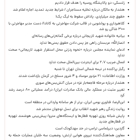
زلنسکی: دو پالایشگاه روسیه را هدف قرار دادیم
هشدار به مالکان درباره تخلیه مستاجران / شرایط جدید تمدید اجاره اعلام شد
حقوق چند میلیاردی، پاداش سقوط به لیگ یک!
کلاهبرداری و پولشویی در قالب شرکت مهاجرتی به کانادا/ دست مدیر مهاجرتی با
۳۰۰ شاکی رو شد
بیانیه خانواده شهید لاریجانی درباره برخی گمانه‌زنی‌های رسانه‌ای
انصارالله: عربستان راهی جز پس دادن حقوق یمنی‌ها ندارد
ادعای نماینده مجلس درباره «نحوه ردزنی محل استقرار شهید لاریجانی» صحت
ندارد
اعمال ضریب ۲.۷ برای اینترنت بین‌الملل صحت ندارد
رگبار پراکنده در نیمه شمالی استان تهران تا شنبه
وزارت اطلاعات: ۲۱ مزدور موساد و ۴ شرور مسلح در کرمان بازداشت شدند
هشدار درباره مرحله فاجعه‌بار غزه در میان آتش‌بس‌های صوری
تغییر مثبت در عملکرد مالی بانک صادرات ایران/ درآمد عملیاتی ۸۰ درصد رشد
کرد
ابن‌الرضا: فناوری بومی ایران، برتر از هر سامانه وارداتی در منطقه است
روایت زندگی رهبر شهید انقلاب برای نسل نوجوان منتشر شد
پایش شبانه روزی تهویه قطارها و ایستگاه‌های مترو/ پیش‌بینی هوشمند تهویه
در قطارهای جدید
گاردین: دیپلماسی ترامپ در حد مهدکودک است
معاون هماهنگ‌کننده نیروی هوایی ارتش: وضعیت سه خلبان عملیات حمله به