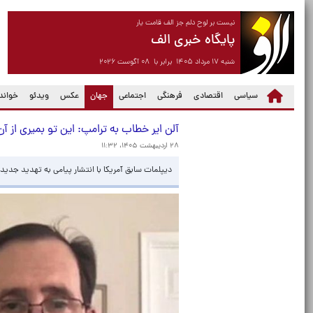
نیست بر لوح دلم جز الف قامت یار
پایگاه خبری الف
شنبه ۱۷ مرداد ۱۴۰۵ برابر با ۰۸ آگوست ۲۰۲۶
(current)
سیاسی
اقتصادی
فرهنگی
اجتماعی
جهان
عکس
ویدئو
خواندن
آلن ایر خطاب به ترامپ: این تو بمیری از آ
۲۸ اردیبهشت ۱۴۰۵، ۱۱:۳۲
دیپلمات سابق آمریکا با انتشار پیامی به تهدید جدی