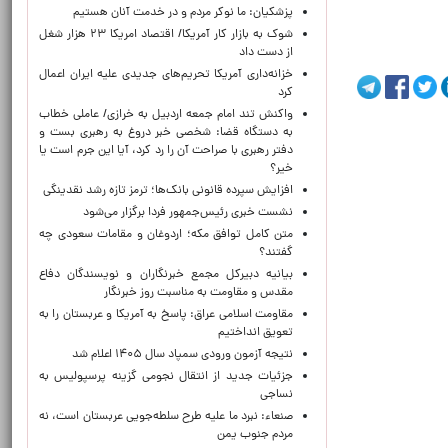
پزشکیان: ما نوکر مردم و در خدمت آنان هستیم
شوک به بازار کار آمریکا/ اقتصاد امریکا ۲۳ هزار شغل
از دست داد
خزانه‌داری آمریکا تحریم‌های جدیدی علیه ایران اعمال
کرد
واکنش تند امام جمعه اردبیل به خرازی/ عاملی خطاب
به دستگاه قضا: شخصی خبر دروغ به رهبری بست و
دفتر رهبری با صراحت آن را رد کرد، آیا این جرم است یا
خیر؟
افزایش سپرده قانونی بانک‌ها؛ ترمز تازه رشد نقدینگی
نشست خبری رئیس‌جمهور فردا برگزار می‌شود
متن کامل توافق مکه؛ اردوغان و مقامات سعودی چه
گفتند؟
بیانیه دبیرکل مجمع خبرنگاران و نویسندگان دفاع
مقدس و مقاومت به مناسبت روز خبرنگار
مقاومت اسلامی عراق: پاسخ به آمریکا و عربستان را به
تعویق انداختیم
نتیجه آزمون ورودی سمپاد سال ۱۴۰۵ اعلام شد
جزئیات جدید از انتقال نجومی گزینه پرسپولیس به
نساجی
صنعاء: نبرد ما علیه طرح سلطه‌جویی عربستان است، نه
مردم جنوب یمن