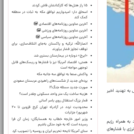
۱۵ راز هتل‌ها که کارکنانشان فاش کردند
اسحاق دار: امیدواریم توافق مکه به ثبات در منطقه
کمک کند
آخرین عناوین روزنامه‌های اقتصادی
آخرین عناوین روزنامه‌های ورزشی
آخرین عناوین روزنامه‌های سیاسی
انصارالله: ترکیه و پاکستان به‌جای ائتلاف‌سازی، برای
توقف تجاوز فشار بیاورند
«ایرج» دوباره در بیمارستان بستری شد
همتی: اقتصاد آمریکا نیز با فشارها و ریسک‌های قابل
توجهی مواجه است
واکنش صنعا به توافق سه جانبه مکه
پرده‌ای جدید از شکست‌های راهبردی عربستان سعودی
صورت جدید مسئله جنگ؟!
 به تهدید اخیر
هزینه ساخت یک متر واحد مسکونی چقدر است؟
قمار بزرگ استقلال روی یاسر آسانی
محدودیت تردد در آزادراه تهران کرج قزوین تا ۲۰
شهریور/ جزئیات
وزیر امور خارجه خطاب به همسایگان: زمان آن فرا
به همراه رژیم
رسیده است که به خود متکی باشیم
رژی با فشارهای
سنای آمریکا لایحه تحریم ایران و روسیه را تصویب کرد