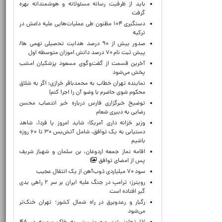
باید از ظرفیت رسانه مسئولانه و هوشمندانه بهره
گرفت
دستگیری ۱۰۴ مظنون طی عملیات‌هایی علیه داعش در
ترکیه
صدور بیش از ۹۰ درصد هدایت تحصیلی نهمی ها/
پیش ثبت نام ۷۰ درصد دانش اموزان متوسطه اول
آخرین قسمت از گفت‌وگوی مسعود پزشکیان امشب
پخش می‌شود
نماینده تهران خطاب به محمدباقر خرازی: اگر به شلاق
محکوم شوی حاضرم با وضو آن را اجرا کنم!
توضیح خبرگزاری فارس درباره خبر انتصاب محسن
رضایی به دبیری شعام
وزیر خزانه داری آمریکا: شاید امروز یا فردا، شاهد
دستیابی به یک توافق، شامل آتش‌بس ۳۰ تا ۶۰ روزه
باشیم
اقامه نماز جمعه اردوغان، بن ‌سلمان و شهباز شریف
پس از امضای توافق
سود ۷۰ میلیاردی ذوب‌آهن از یک انتقال عجیب
رویترز: ترامپ در جنگ علیه ایران بر سر ۲ راهی بدی
گیر افتاده است
رگبار و رعدوبرق در راه شمال کشور؛ تهران خنک‌تر
می‌شود