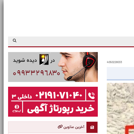
4050228033
آخرین عناوین