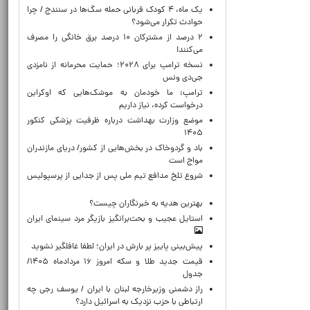
یک ماه، ۴ کودک قربانی حمله سگ‌ها در سنندج / چرا
حوادث تکرار می‌شود؟
۲ درصد از مشترکان ۱۰ درصد برق خانگی را مصرف
می‌کنند!
نسخه ترامپ برای ۲۰۲۸؛ حمایت محرمانه از نامزدی
جی‌دی ونس
ترامپ: ما خودمان به موشک‌هایی که اوکراین
درخواست کرده، نیاز داریم
موضع وزارت بهداشت درباره ظرفیت پزشکی کنکور
۱۴۰۵
باد و گردوخاک در بخش‌هایی از کشور/ دریای مازندران
مواج است
شروع تلخ مدافع تیم ملی پس از جدایی از پرسپولیس
بهترین هدیه به خبرنگاران چیست؟
استایل عجیب و بحث‌برانگیز بازیگر مرد سینمای ایران
پیش‌بینی پاییز پر بارش در ایران؛ لطفا غافلگیر نشوید
قیمت جدید طلا و سکه امروز ۱۶ مردادماه ۱۴۰۵/
جدول
راز دشمنی وزیرخارجه لبنان با ایران / یوسف رجی چه
ارتباطی با حزب نزدیک به اسرائیل دارد؟