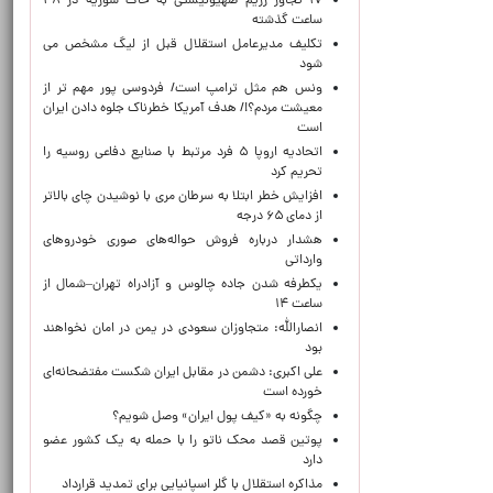
۱۷ تجاوز رژیم صهیونیستی به خاک سوریه در ۴۸
ساعت گذشته
تکلیف مدیرعامل استقلال قبل از لیگ مشخص می
شود
ونس هم مثل ترامپ است/ فردوسی پور مهم تر از
معیشت مردم؟!/ هدف آمریکا خطرناک جلوه دادن ایران
است
اتحادیه اروپا ۵ فرد مرتبط با صنایع دفاعی روسیه را
تحریم کرد
افزایش خطر ابتلا به سرطان مری با نوشیدن چای بالاتر
از دمای ۶۵ درجه
هشدار درباره فروش حواله‌های صوری خودروهای
وارداتی
یکطرفه شدن جاده چالوس و آزادراه تهران–شمال از
ساعت ۱۴
انصارالله: متجاوزان سعودی در یمن در امان نخواهند
بود
علی اکبری: دشمن در مقابل ایران شکست مفتضحانه‌ای
خورده است
چگونه به «کیف پول ایران» وصل شویم؟
پوتین قصد محک ناتو را با حمله به یک کشور عضو
دارد
مذاکره استقلال با گلر اسپانیایی برای تمدید قرارداد