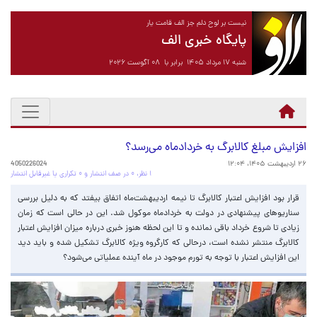
نیست بر لوح دلم جز الف قامت یار
پایگاه خبری الف
شنبه ۱۷ مرداد ۱۴۰۵ برابر با ۰۸ آگوست ۲۰۲۶
افزایش مبلغ کالابرگ به خردادماه می‌رسد؟
۲۶ اردیبهشت ۱۴۰۵، ۱۲:۰۴
4050226024
۱ نظر، ۰ در صف انتشار و ۰ تکراری یا غیرقابل انتشار
قرار بود افزایش اعتبار کالابرگ تا نیمه اردیبهشت‌ماه اتفاق بیفتد که به دلیل بررسی
سناریوهای پیشنهادی در دولت به خردادماه موکول شد. این در حالی است که زمان
زیادی تا شروع خرداد باقی نمانده و تا این لحظه هنوز خبری درباره میزان افزایش اعتبار
کالابرگ منتشر نشده است، درحالی که کارگروه ویژه کالابرگ تشکیل شده و باید دید
این افزایش اعتبار با توجه به تورم موجود در ماه آینده عملیاتی می‌شود؟