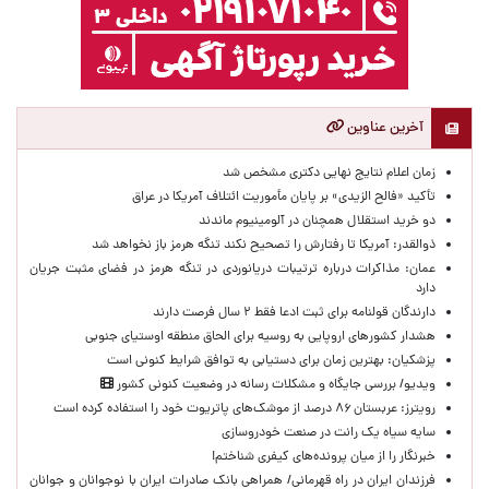
آخرین عناوین
زمان اعلام نتایج نهایی دکتری مشخص شد
تأکید «فالح الزیدی» بر پایان مأموریت ائتلاف آمریکا در عراق
دو خرید استقلال همچنان در آلومینیوم ماندند
ذوالقدر: آمریکا تا رفتارش را تصحیح نکند تنگه هرمز باز نخواهد شد
عمان: مذاکرات درباره ترتیبات دریانوردی در تنگه هرمز در فضای مثبت جریان
دارد
دارندگان قولنامه برای ثبت ادعا فقط ۲ سال فرصت دارند
هشدار کشورهای اروپایی به روسیه برای الحاق منطقه اوستیای جنوبی
پزشکیان‌: بهترین زمان برای دستیابی به توافق شرایط کنونی است
ویدیو/ بررسی جایگاه و مشکلات رسانه در وضعیت کنونی کشور
رویترز: عربستان ۸۶ درصد از موشک‌های پاتریوت خود را استفاده کرده است
سایه سیاه یک رانت در صنعت خودروسازی
خبرنگار را از میان پرونده‌های کیفری شناختم!
​فرزندان ایران در راه قهرمانی/ همراهی بانک صادرات ایران با نوجوانان و جوانان