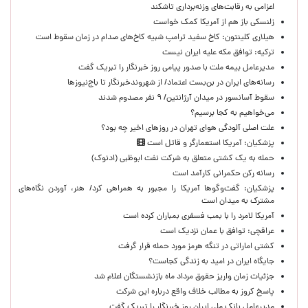
اعزامی به رقابت‌های وزنه‌برداری تاشکند
زلنسکی باز هم از آمریکا کمک خواست
هیلاری کلینتون: کاخ سفید ترامپ شبیه کاخ‌های صدام در زمان سقوط است
ترکیه: توافق مکه علیه ایران نیست
مدیرعامل بیمه ملت با صدور پیامی روز خبرنگار را تبریک گفت
رسانه‌های ایران در بن‌بست اعتماد/ از شهروندخبرنگار تا باج‌نیوزها
سقوط آسانسور در میدان آرژانتین/ ۹ نفر مصدوم شدند
می‌خواهیم به کجا برسیم؟
علت اصلی آلودگی هوای تهران در روزهای اخیر چه بود؟
پزشکیان: آمریکا استعمارگر و قاتل است
حمله به یک کشتی متعلق به شرکت نفت ابوظبی (ادنوک)
رسانه رکن حکمرانی کارآمد است
پزشکیان: گفت‌وگوها آمریکا را مجبور به همراهی کرد/ هنر، آوردن نگاه‌های
مشترک به میدان است
آمریکا لامرد را با بمب فسفری بمباران کرده است
عراقچی: توافق با عمان نزدیک است
کشتی اماراتی در تنگه هرمز مورد حمله قرار گرفت
جایگاه ایران در امید به زندگی کجاست؟
جزئیات زمان واریز حقوق مرداد ماه بازنشستگان اعلام شد
پاسخ کروز به مطالب خلاف واقع درباره این شرکت
مدیرعامل بانک ملی ایران روز خبرنگار را تبریک گفت