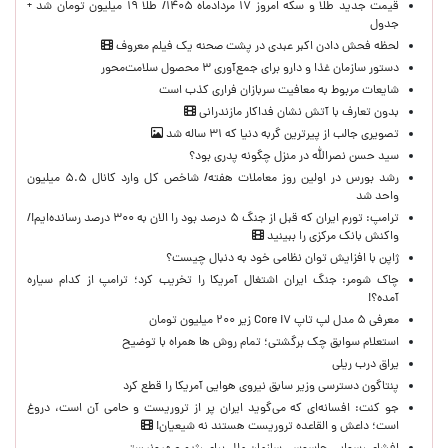
قیمت جدید طلا و سکه امروز ۱۷ مردادماه ۱۴۰۵/ طلا ۱۹ میلیون تومان شد +
جدول
لحظه‌ فحش دادن اکبر عبدی در پشت صحنه یک فیلم معروف
دستور سازمان غذا و دارو برای جمع‌آوری ۳ محصول سلامت‌محور
شایعات مربوط به معافیت سربازان فراری کذب است
بدون تعارف با آتش نشان فداکار مازندرانی
تصویری جالب از پیرترین گربه دنیا که ۳۱ ساله شد
سید حسن نصرالله در منزل چگونه پدری بود؟
رشد بورس در اولین روز معاملات هفته/ شاخص کل وارد کانال ۵.۵ میلیون
واحد شد
ترامپ: تورم ایران که قبل از جنگ ۵ درصد بود را الان به ۳۰۰ درصد رسانده‌ایم!/
واکنش بانک مرکزی را ببینید
ژاپن با افزایش توان نظامی خود به دنبال چیست؟
چاک شومر: جنگ ایران اشتغال آمریکا را تخریب کرد؛ ترامپ از کدام سیاره
آمده؟!
معرفی ۵ مدل لپ تاپ Core i۷ زیر ۲۰۰ میلیون تومان
استعلام سوابق چک برگشتی؛ تمام روش ها همراه با توضیح
یراق درب ریلی
پنتاگون دسترسی وزیر سابق نیروی هوایی آمریکا را قطع کرد
جو کنت: افسانه‌ای که می‌گوید ایران پر از تروریست و حامی آن است، دروغ
است؛ داعش و القاعده تروریست هستند نه شیعیان!