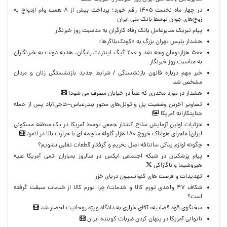
در چهار ماه نخست ۱۴۰۵ رقم خورد؛ پرداخت بیش از ۸ همت وام ازدواج به
زوج‌های جوان توسط بانک ملی ایران
پیام تبریک مدیرعامل بانک رفاه کارگران به مناسبت روز خبرنگار
هشدار پلیس تهران بزرگ به «کودک‌بلاگرها»
۵۰۰ هزارتومان وجه نقد و ۲۰۰ گیگ اینترنت رایگان، هدیه دولت به خبرنگاران
به مناسبت روز خبرنگار
خبر مهم درباره قانون بازنشستگی / شرایط جدید بازنشستگی زنان و مردان
مشخص شد
هشدار در مورد مخدری که علناً در خیابان مصرف می شود!
تصاویر آخرین وضعیت پل و تونل‌های محور بندرعباس–حاجی‌آباد پس از حمله
جنایتکارانه آمریکا
جزئیات اولین آزمایش سلاح کشتار جمعی توسط آمریکا در یک منطقه مسکونی
ایران| ماجرای هولناک خروج ۱۸۰ هزار گلوله ساچمه ای با حرارت بالا در لامرد
چگونه لوازم یدکی سانتافه اصل بخریم و گرفتار قطعات تقلبی نشویم؟
پیام پزشکیان در شبکه اجتماعی ایکس در سالروز بمباران اتمی آمریکا علیه
هیروشیما و ناگازاکی
تهدیدات و فرصت های کنوانسیون دریای خزر
شکاف ۴۷ واحدی تورم کالا و خدمات/ چرا تورم کالا از خدمات سبقت گرفته
است؟
سخنگوی قوه قضاییه: آقای خرازی به دادگاه ویژه روحانیت احضار شد
ناتوانی آمریکا در پنهان کردن ضربات کوبنده ایران