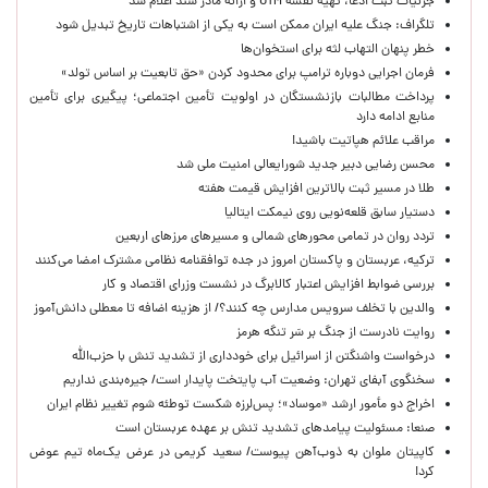
جزئیات ثبت ادعا، تهیه نقشه UTM و ارائه مادر سند اعلام شد
تلگراف: جنگ علیه ایران ممکن است به یکی از اشتباهات تاریخ تبدیل شود
خطر پنهان التهاب لثه برای استخوان‌ها
فرمان اجرایی دوباره ترامپ برای محدود کردن «حق تابعیت بر اساس تولد»
پرداخت مطالبات بازنشستگان در اولویت تأمین اجتماعی؛ پیگیری برای تأمین
منابع ادامه دارد
مراقب علائم هپاتیت باشید!
محسن رضایی دبیر جدید شورایعالی امنیت ملی شد
طلا در مسیر ثبت بالاترین افزایش قیمت هفته
دستیار سابق قلعه‌نویی روی نیمکت ایتالیا
تردد روان در تمامی محورهای شمالی و مسیرهای مرزهای اربعین
ترکیه، عربستان و پاکستان امروز در جده توافقنامه نظامی مشترک امضا می‌کنند
بررسی ضوابط افزایش اعتبار کالابرگ در نشست وزرای اقتصاد و کار
والدین با تخلف سرویس مدارس چه کنند؟/ از هزینه اضافه تا معطلی دانش‌آموز
روایت نادرست از جنگ بر سَر تنگه هرمز
درخواست واشنگتن از اسرائیل برای خودداری از تشدید تنش با حزب‌الله
سخنگوی آبفای تهران: وضعیت آب پایتخت پایدار است/ جیره‌بندی نداریم
اخراج دو مأمور ارشد «موساد»؛ پس‌لرزه شکست توطئه شوم تغییر نظام ایران
صنعا: مسئولیت پیامدهای تشدید تنش بر عهده عربستان است
کاپیتان ملوان به ذوب‌آهن پیوست/ سعید کریمی در عرض یک‌ماه تیم عوض
کرد!