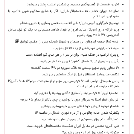
آخرین قسمت از گفت‌وگوی مسعود پزشکیان امشب پخش می‌شود
نماینده تهران خطاب به محمدباقر خرازی: اگر به شلاق محکوم شوی حاضرم با
وضو آن را اجرا کنم!
توضیح خبرگزاری فارس درباره خبر انتصاب محسن رضایی به دبیری شعام
وزیر خزانه داری آمریکا: شاید امروز یا فردا، شاهد دستیابی به یک توافق، شامل
آتش‌بس ۳۰ تا ۶۰ روزه باشیم
اقامه نماز جمعه اردوغان، بن ‌سلمان و شهباز شریف پس از امضای توافق
سود ۷۰ میلیاردی ذوب‌آهن از یک انتقال عجیب
رویترز: ترامپ در جنگ علیه ایران بر سر ۲ راهی بدی گیر افتاده است
رگبار و رعدوبرق در راه شمال کشور؛ تهران خنک‌تر می‌شود
۱۷ تجاوز رژیم صهیونیستی به خاک سوریه در ۴۸ ساعت گذشته
تکلیف مدیرعامل استقلال قبل از لیگ مشخص می شود
ونس هم مثل ترامپ است/ فردوسی پور مهم تر از معیشت مردم؟!/ هدف آمریکا
خطرناک جلوه دادن ایران است
اتحادیه اروپا ۵ فرد مرتبط با صنایع دفاعی روسیه را تحریم کرد
افزایش خطر ابتلا به سرطان مری با نوشیدن چای بالاتر از دمای ۶۵ درجه
هشدار درباره فروش حواله‌های صوری خودروهای وارداتی
یکطرفه شدن جاده چالوس و آزادراه تهران–شمال از ساعت ۱۴
انصارالله: متجاوزان سعودی در یمن در امان نخواهند بود
علی اکبری: دشمن در مقابل ایران شکست مفتضحانه‌ای خورده است
چگونه به «کیف پول ایران» وصل شویم؟