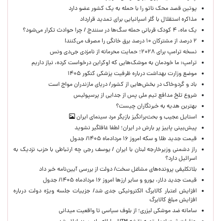
پوتین قصد محک ناتو را با حمله به یک کشور عضو دارد
مذاکره استقلال با گلر اسپانیایی برای تمدید قرارداد
یک ماه، ۴ کودک قربانی حمله سگ‌ها در سنندج / چرا حوادث تکرار می‌شود؟
۲ درصد از مشترکان ۱۰ درصد برق خانگی را مصرف می‌کنند!
نسخه ترامپ برای ۲۰۲۸؛ حمایت محرمانه از نامزدی جی‌دی ونس
ترامپ: ما خودمان به موشک‌هایی که اوکراین درخواست کرده، نیاز داریم
موضع وزارت بهداشت درباره ظرفیت پزشکی کنکور ۱۴۰۵
باد و گردوخاک در بخش‌هایی از کشور/ دریای مازندران مواج است
شروع تلخ مدافع تیم ملی پس از جدایی از پرسپولیس
بهترین هدیه به خبرنگاران چیست؟
استایل عجیب و بحث‌برانگیز بازیگر مرد سینمای ایران
پیش‌بینی پاییز پر بارش در ایران؛ لطفا غافلگیر نشوید
قیمت جدید طلا و سکه امروز ۱۶ مردادماه ۱۴۰۵/ جدول
راز دشمنی وزیرخارجه لبنان با ایران / یوسف رجی چه ارتباطی با حزب نزدیک به
اسرائیل دارد؟
بلاتکلیفی پرونده‌های مشاغل سخت/ دولت از بررسی آیین‌نامه خبر داد
قیمت جدید دلار، یورو و سایر ارزها امروز ۱۶ مردادماه ۱۴۰۵/ جدول
افزایش اعتبار کالابرگ الکترونیکی جدی شد/ جزییات جلسه ویژه دولت درباره
افزایش مبلغ کالابرگ
سامانه ضد موشکی لیزری؛ از بلوف سیاسی تا واقعیت میدانی