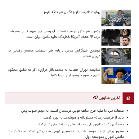
پربازدیدهای اخیر
روایت نادرست از جنگ بر سَر تنگه هرمز
ونس هم مثل ترامپ است/ فردوسی پور مهم تر از معیشت
مردم؟!/ هدف آمریکا خطرناک جلوه دادن ایران است
توضیح خبرگزاری فارس درباره خبر انتصاب محسن رضایی به
دبیری شعام
نماینده تهران خطاب به محمدباقر خرازی: اگر به شلاق محکوم
شوی حاضرم با وضو آن را اجرا کنم!
آخرین عناوین
صنعاء: نبرد ما علیه طرح سلطه‌جویی عربستان است، نه مردم جنوب یمن
باید از ظرفیت رسانه مسئولانه و هوشمندانه بهره گرفت
دستگیری ۱۰۴ مظنون طی عملیات‌هایی علیه داعش در ترکیه
صدور بیش از ۹۰ درصد هدایت تحصیلی نهمی ها/ پیش ثبت نام ۷۰ درصد
دانش اموزان متوسطه اول