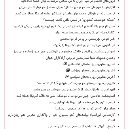
دروغ‌های ناتمام ترامپ: ایران با من تماس گرفت... برای حمله آماده‌ایم
افزایش ۲ درجه‌ای دما در برخی مناطق/ هوای معتدل در نوار شمالی ایران
ترامپ: زندان طولانی مدت برای عاملان افشاگری‌ علیه آمریکا اعمال می‌کنیم
"شبکه هوشمند کشوری" در قبض تلفن ثابت چیست؟
سازوکار جام باشگاه‌های فوتسال آسیا با یک تیم ایرانی/ پایان بازیکن قرضی؟
کلان‌توطئه آمریکا و صهیونیست‌ها علیه ایران
خبر خوش بهزیستی برای مراکز توانبخشی
آیا فناوری می‌تواند جای آتش‌نشان‌ها را بگیرد؟
آموزش ساخت زیر اتویی خانگی مخصوص اتوکشی روی زمین (ساده و ارزان)
رحمان عموزاد تنها صدرنشین برترین آزادکاران جهان
آخرین عناوین روزنامه‌های اقتصادی
آخرین عناوین روزنامه‌های ورزشی
آخرین عناوین روزنامه‌های سیاسی
فارن‌پالیسی: عربستان در بن‌بست راهبردی گرفتار شده است
انهدام باند قاچاق بیش از ۵ میلیون لیتر سوخت در بندرعباس
اندیشکده هادسن: چین می‌تواند با موشک اتمی به خاک آمریکا حمله کند
ترامپ: ترجیح می‌دهم با ایرانی‌‌ها به توافق برسم
فناوری‌ای که می‌تواند هر رمز عبوری را بشکند!
کارشناس اوراسیا: پیامدهای کنوانسیون خزر از واگذاری بحرین هم زیان‌بارتر
است
خروج ناگهانی نتانیاهو از مراسمی به دلایل امنیتی