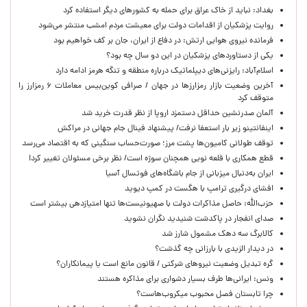
بغداد: نباید از خاک عراق برای حمله به کشورهای دیگر استفاده کرد
روایت پزشکیان از اقدامات دولت برای معیشت مردم امشب منتشر می‌شود
فرمانده نیروی هوایی ارتش: در دفاع از ایران، جان بر کف خواهیم بود
یکی از دستاوردهای پزشکیان در این دو سال چه بود؟
اسلام‌آباد: رایزنی‌های دیپلماتیک درباره منطقه و تنگه هرمز ادامه دارد
آخرین وضعیت بازار رمزارزها در جهان / صرافی کوین‌بیس معاملات ۶ رمزارز را
متوقف کرد
آلمان صدرنشین حداقل دستمزد اروپا از نظر قدرت خرید شد
اینفانتینو زیر بار استعفا نرفت/ پیشنهاد فینال جام جهانی در مراکش
توقف طولانی کامیون‌ها پشت مرز؛ صورت‌حساب سنگینی که به اقتصاد می‌رسد
قطع همکاری با قلعه نویی همچنان سوژه است/ نظر برخی مسئولان تغییر کرد!
ایران به‌دنبال میزبانی از جام باشگاه‌های فوتسال آسیا
افشای درگیری ترامپ با هگست در کمپ دیوید
حزب‌الله: حاصل مذاکرات دولت با صهیونیست‌ها تنها امتیازدهی‌ بیشتر است
صدای انفجار در پاکدشت شنیدید نگران نشوید
کالابرگ سه دهک مشمول شارز شد
در دیدار الزیدی با بارزانی چه گذشت؟
گره تبدیل وضعیت نیروهای شرکتی / قانون مانع است یا پیمانکاران؟
ونس: ایرانی‌ها طرف بسیار دشواری برای مذاکره هستند
چرا تابستان فصل محبوب میکروب‌هاست؟