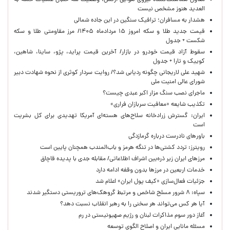
معاون هماهنگ‌کننده نیروی هوایی ارتش: وضعیت سه خلبان عملیات حمله به
العدید هنوز مشخص نیست
هشدار به مسافران؛ ترافیک سنگین در این جاده شمالی
قیمت جدید طلا و سکه امروز ۱۵ مردادماه ۱۴۰۵/ مرز مقاومتی طلا و سکه
شکست + جدول
سقوط آزاد قیمت خودرو در بازار/ آخرین قیمت پراید، پژو، ساینا، شاهین،
کوییک و تارا + جدول
شهید علی لاریجانی چگونه ردیابی شد؟/ روایت سردار کوثری از نحوه شهادت دبیر
شورای عالی امنیت ملی
ماجرای نصب سنگ مزار اکبر عبدی چیست؟
تکذیب شایعه «معافیت سربازان فراری»
ایران: گسترش زرادخانه سلاح‌های هسته‌ای آمریکا تهدیدی برای کل بشریت
است
باورهای نادرست درباره گرمازدگی
رویترز: تردد کشتی‌ها در تنگه هرمز و باب‌المندب همچنان پایین است
مرزهای ایران زیر ذره‌بین اشراف اطلاعاتی/ مقابله جدی با پدیده قاچاق
خدمات اربعین در مرزها بدون وقفه ادامه دارد
جزئیات فعال‌سازی «کیف پول ایران» اعلام شد
سپاه: ۸ شرور مسلح شاخص و مرتبط گروهک‌های تروریستی دستگیر شدند
آیا هر کس می‌تواند هر سخنی را به رهبر انقلاب نسبت دهد؟
آغاز دور سوم مذاکرات لبنان و رژیم صهیونیستی در رم
مسئله مانایی ایران و اصلاح الگوی توسعه