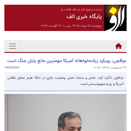
نیست بر لوح دلم جز الف قامت یار
پایگاه خبری الف
پنج‌شنبه ۱۵ مرداد ۱۴۰۵ برابر با ۰۶ آگوست ۲۰۲۶
عراقچی: رویکرد زیاده‌خواهانه آمریکا مهمترین مانع پایان جنگ است
۲۳ اردیبهشت ۱۴۰۵، ۰۰:۵۱
4050223002
عراقچی تاکید کرد: عامل و منشاء اصلی وضعیت جاری در تنگه هرمز تجاوز نظامی
آمریکا و رژیم صهیونیستی است.