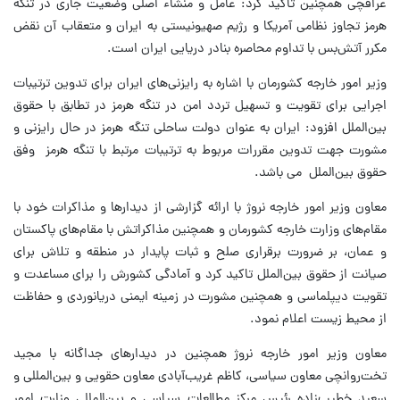
عراقچی همچنین تاکید کرد: عامل و منشاء اصلی وضعیت جاری در تنگه
هرمز تجاوز نظامی آمریکا و رژیم صهیونیستی به ایران و متعقاب آن نقض
مکرر آتش‌بس با تداوم محاصره بنادر دریایی ایران است.
وزیر امور خارجه کشورمان با اشاره به رایزنی‌های ایران برای تدوین ترتیبات
اجرایی برای تقویت و تسهیل تردد امن در تنگه هرمز در تطابق با حقوق
بین‌الملل افزود: ایران به عنوان دولت ساحلی تنگه هرمز در حال رایزنی و
مشورت جهت تدوین مقررات مربوط به ترتیبات مرتبط با تنگه هرمز وفق
حقوق بین‌الملل می باشد.
معاون وزیر امور خارجه نروژ با ارائه گزارشی از دیدارها و مذاکرات خود با
مقام‌های وزارت خارجه کشورمان و همچنین مذاکراتش با مقام‌های پاکستان
و عمان، بر ضرورت برقراری صلح و ثبات پایدار در منطقه و تلاش برای
صیانت از حقوق بین‌الملل تاکید کرد و آمادگی کشورش را برای مساعدت و
تقویت دیپلماسی و همچنین مشورت در زمینه ایمنی دریانوردی و حفاظت
از محیط زیست اعلام نمود.
معاون وزیر امور خارجه نروژ همچنین در دیدارهای جداگانه با مجید
تخت‌روانچی معاون سیاسی، کاظم غریب‌آبادی معاون حقویی و بین‌المللی و
سعید خطیب‌زاده رئیس مرکز مطالعات سیاسی و بین‌المللی وزارت امور