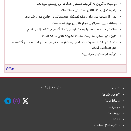
روسیه: ماکرون به کی‌یف دستور حملات تروریستی می‌دهد
پنجره‌ نقل و انتقالاتی استقلال بسته ماند
یمن از هدف قرار دادن یک نفتکش عربستانی در خلیج عدن خبر داد
رسانه عبری: اسرائیل دچار ناترازی برق شده است
سازمان ملل: طرف‌ها را به مذاکره درباره تنگه هرمز تشویق می‌کنیم
فارن افرز: محور مقاومت دست نخورده باقی مانده است
پزشکیان: اگر تا امروز مانده‌ایم، به‌خاطر مردم نجیب ایران است/ حتی گلایه‌مندان
هم همراهی کردند
فیگو: اینفانتینو باید برود
بیشتر
ما را دنبال کنید.
آرشیو
آخرین خبرها
ارتباط با ما
درباره ما
پیوندها
RSS
اعلام مشکل سایت