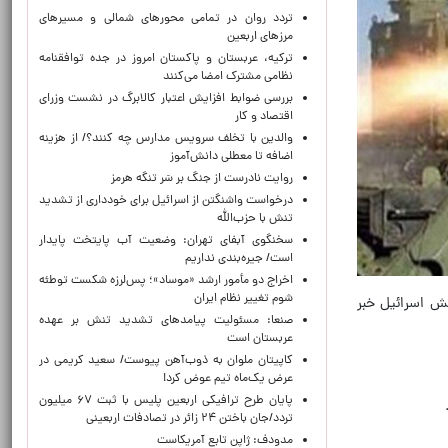
تردد روان در تمامی محورهای شمالی و مسیرهای
مرزهای اربعین
ترکیه، عربستان و پاکستان امروز در جده توافقنامه
نظامی مشترک امضا می‌کنند
بررسی ضوابط افزایش اعتبار کالابرگ در نشست وزرای
اقتصاد و کار
والدین با تخلف سرویس مدارس چه کنند؟/ از هزینه
اضافه تا معطلی دانش‌آموز
روایت نادرست از جنگ بر سَر تنگه هرمز
درخواست واشنگتن از اسرائیل برای خودداری از تشدید
تنش با حزب‌الله
سخنگوی آبفای تهران: وضعیت آب پایتخت پایدار
است/ جیره‌بندی نداریم
اخراج دو مأمور ارشد «موساد»؛ پس‌لرزه شکست توطئه
شوم تغییر نظام ایران
ش اسرائیل خبر
صنعا: مسئولیت پیامدهای تشدید تنش بر عهده
عربستان است
کاپیتان ملوان به ذوب‌آهن پیوست/ سعید کریمی در
عرض یک‌ماه تیم عوض کرد!
پایان طرح ترافیکی اربعین پلیس با ثبت ۶۷ میلیون
تردد/جان باختن ۲۴ زائر در تصادفات اربعینی
مدودف: ژاپن تابع آمریکاست