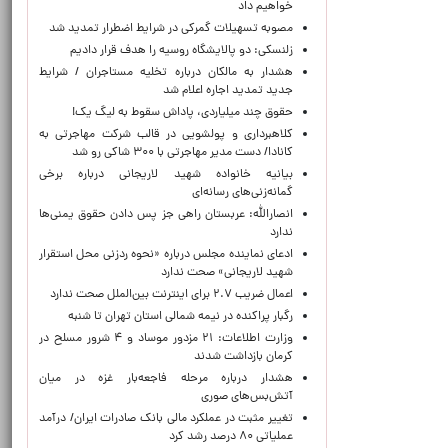
خواهیم داد
مصوبه تسهیلات گمرکی در شرایط اضطرار تمدید شد
زلنسکی: دو پالایشگاه روسیه را هدف قرار دادیم
هشدار به مالکان درباره تخلیه مستاجران / شرایط
جدید تمدید اجاره اعلام شد
حقوق چند میلیاردی، پاداش سقوط به لیگ یک!
کلاهبرداری و پولشویی در قالب شرکت مهاجرتی به
کانادا/ دست مدیر مهاجرتی با ۳۰۰ شاکی رو شد
بیانیه خانواده شهید لاریجانی درباره برخی
گمانه‌زنی‌های رسانه‌ای
انصارالله: عربستان راهی جز پس دادن حقوق یمنی‌ها
ندارد
ادعای نماینده مجلس درباره «نحوه ردزنی محل استقرار
شهید لاریجانی» صحت ندارد
اعمال ضریب ۲.۷ برای اینترنت بین‌الملل صحت ندارد
رگبار پراکنده در نیمه شمالی استان تهران تا شنبه
وزارت اطلاعات: ۲۱ مزدور موساد و ۴ شرور مسلح در
کرمان بازداشت شدند
هشدار درباره مرحله فاجعه‌بار غزه در میان
آتش‌بس‌های صوری
تغییر مثبت در عملکرد مالی بانک صادرات ایران/ درآمد
عملیاتی ۸۰ درصد رشد کرد