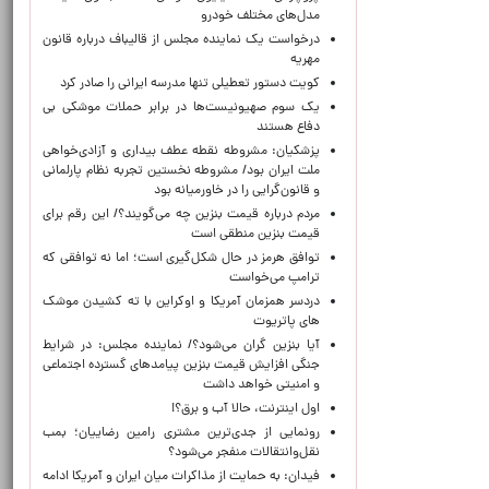
مدل‌های مختلف خودرو
درخواست یک نماینده مجلس از قالیباف درباره قانون
مهریه
کویت دستور تعطیلی تنها مدرسه ایرانی را صادر کرد
یک‌ سوم صهیونیست‌ها در برابر حملات موشکی بی
دفاع هستند
پزشکیان: مشروطه نقطه عطف بیداری و آزادی‌خواهی
ملت ایران بود/ مشروطه نخستین تجربه نظام پارلمانی
و قانون‌گرایی را در خاورمیانه بود
مردم درباره قیمت بنزین چه می‌گویند؟/ این رقم برای
قیمت بنزین منطقی است
توافق هرمز در حال شکل‌گیری است؛ اما نه توافقی که
ترامپ می‌خواست
دردسر همزمان آمریکا و اوکراین با ته کشیدن موشک
های پاتریوت
آیا بنزین گران می‌شود؟/ نماینده مجلس: در شرایط
جنگی افزایش قیمت بنزین پیامدهای گسترده اجتماعی
و امنیتی خواهد داشت
اول اینترنت، حالا آب و برق؟!
رونمایی از جدی‌ترین مشتری رامین رضاییان؛ بمب
نقل‌وانتقالات منفجر می‌شود؟
فیدان: به حمایت از مذاکرات میان ایران و آمریکا ادامه