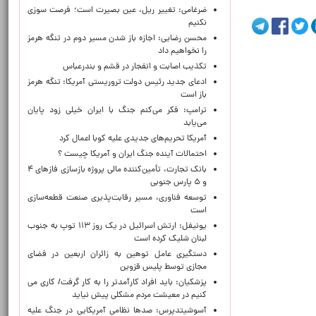
ضرغامی: تغییر ریل، عین بصیرت است؛ فرصت سوزی
نکنیم
محسن رضایی: اجازه باز شدن مسیر دوم در تنگه هرمز
را نخواهیم داد
تکذیب اصابت و انفجار در قشم و بندرعباس
ادعای جدید رئیس دولت تروریستی آمریکا: تنگه هرمز
باز است
ترامپ: فکر می‌کنم جنگ با ایران خیلی زود پایان
می‌یابد
آمریکا تحریم‌های جدیدی علیه کوبا اعمال کرد
احتمالات آینده جنگ ایران و آمریکا چیست ؟
بانک تجارت، تأمین‌کننده مالی پروژه بازسازی فازهای ۴
و ۵ پارس جنوبی
توسعه فناوری، مسیر رقابت‌پذیری صنعت قطعه‌سازی
است
یونیفل: ارتش اسرائیل در یک روز ۱۱۳ توپ به جنوب
لبنان شلیک کرده است
دستگیری عامل توهین به زائران اربعین در فضای
مجازی توسط پلیس قزوین
پزشکیان: باید افراد کارآمدتر را به کار گرفت/ کاری می
کنیم در معیشت مردم مشکلی پیش نیاید
آسوشیتدپرس: صدها نظامی آمریکایی در جنگ علیه