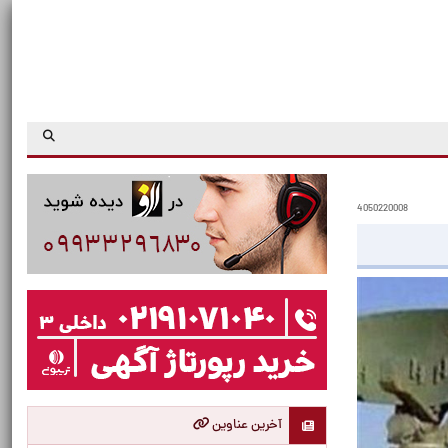
4050220008
آخرین عناوین