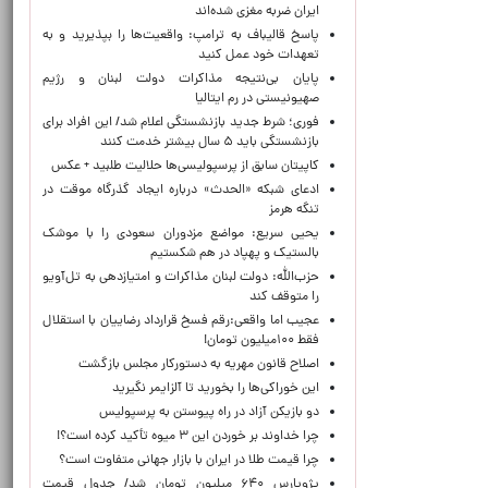
ایران ضربه مغزی شده‌اند
پاسخ قالیباف به ترامپ: واقعیت‌ها را بپذیرید و به
تعهدات خود عمل کنید
پایان بی‌نتیجه مذاکرات دولت لبنان و رژیم
صهیونیستی در رم ایتالیا
فوری؛ شرط جدید بازنشستگی اعلام شد/ این افراد برای
بازنشستگی باید ۵ سال بیشتر خدمت کنند
کاپیتان سابق از پرسپولیسی‌ها حلالیت طلبید + عکس
ادعای شبکه «الحدث» درباره ایجاد گذرگاه موقت در
تنگه هرمز
یحیی سریع: مواضع مزدوران سعودی را با موشک
بالستیک و پهپاد در هم شکستیم
حزب‌الله: دولت لبنان مذاکرات و امتیازدهی به تل‌آویو
را متوقف کند
عجیب اما واقعی:رقم فسخ قرارداد رضاییان با استقلال
فقط ۱۰۰میلیون تومان!
اصلاح قانون مهریه به دستورکار مجلس بازگشت
این خوراکی‌ها را بخورید تا آلزایمر نگیرید
دو بازیکن آزاد در راه پیوستن به پرسپولیس
چرا خداوند بر خوردن این ۳ میوه تأکید کرده است؟!
چرا قیمت طلا در ایران با بازار جهانی متفاوت است؟
پژوپارس ۶۴۰ میلیون تومان شد/ جدول قیمت