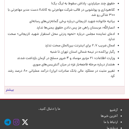
حقوق چند میلیاردی، پاداش سقوط به لیگ یک!
کلاهبرداری و پولشویی در قالب شرکت مهاجرتی به کانادا/ دست مدیر مهاجرتی با
۳۰۰ شاکی رو شد
بیانیه خانواده شهید لاریجانی درباره برخی گمانه‌زنی‌های رسانه‌ای
انصارالله: عربستان راهی جز پس دادن حقوق یمنی‌ها ندارد
ادعای نماینده مجلس درباره «نحوه ردزنی محل استقرار شهید لاریجانی» صحت
ندارد
اعمال ضریب ۲.۷ برای اینترنت بین‌الملل صحت ندارد
رگبار پراکنده در نیمه شمالی استان تهران تا شنبه
وزارت اطلاعات: ۲۱ مزدور موساد و ۴ شرور مسلح در کرمان بازداشت شدند
هشدار درباره مرحله فاجعه‌بار غزه در میان آتش‌بس‌های صوری
تغییر مثبت در عملکرد مالی بانک صادرات ایران/ درآمد عملیاتی ۸۰ درصد رشد
کرد
بیشتر
ما را دنبال کنید.
آرشیو
آخرین خبرها
ارتباط با ما
درباره ما