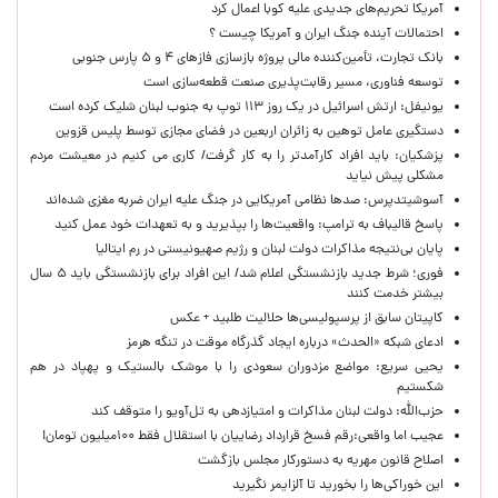
آمریکا تحریم‌های جدیدی علیه کوبا اعمال کرد
احتمالات آینده جنگ ایران و آمریکا چیست ؟
بانک تجارت، تأمین‌کننده مالی پروژه بازسازی فازهای ۴ و ۵ پارس جنوبی
توسعه فناوری، مسیر رقابت‌پذیری صنعت قطعه‌سازی است
یونیفل: ارتش اسرائیل در یک روز ۱۱۳ توپ به جنوب لبنان شلیک کرده است
دستگیری عامل توهین به زائران اربعین در فضای مجازی توسط پلیس قزوین
پزشکیان: باید افراد کارآمدتر را به کار گرفت/ کاری می کنیم در معیشت مردم
مشکلی پیش نیاید
آسوشیتدپرس: صدها نظامی آمریکایی در جنگ علیه ایران ضربه مغزی شده‌اند
پاسخ قالیباف به ترامپ: واقعیت‌ها را بپذیرید و به تعهدات خود عمل کنید
پایان بی‌نتیجه مذاکرات دولت لبنان و رژیم صهیونیستی در رم ایتالیا
فوری؛ شرط جدید بازنشستگی اعلام شد/ این افراد برای بازنشستگی باید ۵ سال
بیشتر خدمت کنند
کاپیتان سابق از پرسپولیسی‌ها حلالیت طلبید + عکس
ادعای شبکه «الحدث» درباره ایجاد گذرگاه موقت در تنگه هرمز
یحیی سریع: مواضع مزدوران سعودی را با موشک بالستیک و پهپاد در هم
شکستیم
حزب‌الله: دولت لبنان مذاکرات و امتیازدهی به تل‌آویو را متوقف کند
عجیب اما واقعی:رقم فسخ قرارداد رضاییان با استقلال فقط ۱۰۰میلیون تومان!
اصلاح قانون مهریه به دستورکار مجلس بازگشت
این خوراکی‌ها را بخورید تا آلزایمر نگیرید