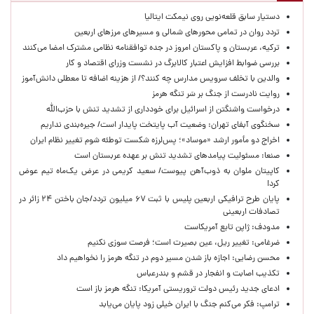
دستیار سابق قلعه‌نویی روی نیمکت ایتالیا
تردد روان در تمامی محورهای شمالی و مسیرهای مرزهای اربعین
ترکیه، عربستان و پاکستان امروز در جده توافقنامه نظامی مشترک امضا می‌کنند
بررسی ضوابط افزایش اعتبار کالابرگ در نشست وزرای اقتصاد و کار
والدین با تخلف سرویس مدارس چه کنند؟/ از هزینه اضافه تا معطلی دانش‌آموز
روایت نادرست از جنگ بر سَر تنگه هرمز
درخواست واشنگتن از اسرائیل برای خودداری از تشدید تنش با حزب‌الله
سخنگوی آبفای تهران: وضعیت آب پایتخت پایدار است/ جیره‌بندی نداریم
اخراج دو مأمور ارشد «موساد»؛ پس‌لرزه شکست توطئه شوم تغییر نظام ایران
صنعا: مسئولیت پیامدهای تشدید تنش بر عهده عربستان است
کاپیتان ملوان به ذوب‌آهن پیوست/ سعید کریمی در عرض یک‌ماه تیم عوض
کرد!
پایان طرح ترافیکی اربعین پلیس با ثبت ۶۷ میلیون تردد/جان باختن ۲۴ زائر در
تصادفات اربعینی
مدودف: ژاپن تابع آمریکاست
ضرغامی: تغییر ریل، عین بصیرت است؛ فرصت سوزی نکنیم
محسن رضایی: اجازه باز شدن مسیر دوم در تنگه هرمز را نخواهیم داد
تکذیب اصابت و انفجار در قشم و بندرعباس
ادعای جدید رئیس دولت تروریستی آمریکا: تنگه هرمز باز است
ترامپ: فکر می‌کنم جنگ با ایران خیلی زود پایان می‌یابد