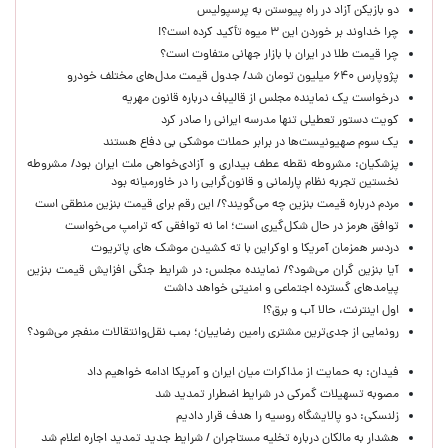
دو بازیکن آزاد در راه پیوستن به پرسپولیس
چرا خداوند بر خوردن این ۳ میوه تأکید کرده است؟!
چرا قیمت طلا در ایران با بازار جهانی متفاوت است؟
پژوپارس ۶۴۰ میلیون تومان شد/ جدول قیمت مدل‌های مختلف خودرو
درخواست یک نماینده مجلس از قالیباف درباره قانون مهریه
کویت دستور تعطیلی تنها مدرسه ایرانی را صادر کرد
یک‌ سوم صهیونیست‌ها در برابر حملات موشکی بی دفاع هستند
پزشکیان: مشروطه نقطه عطف بیداری و آزادی‌خواهی ملت ایران بود/ مشروطه
نخستین تجربه نظام پارلمانی و قانون‌گرایی را در خاورمیانه بود
مردم درباره قیمت بنزین چه می‌گویند؟/ این رقم برای قیمت بنزین منطقی است
توافق هرمز در حال شکل‌گیری است؛ اما نه توافقی که ترامپ می‌خواست
دردسر همزمان آمریکا و اوکراین با ته کشیدن موشک های پاتریوت
آیا بنزین گران می‌شود؟/ نماینده مجلس: در شرایط جنگی افزایش قیمت بنزین
پیامدهای گسترده اجتماعی و امنیتی خواهد داشت
اول اینترنت، حالا آب و برق؟!
رونمایی از جدی‌ترین مشتری رامین رضاییان؛ بمب نقل‌وانتقالات منفجر می‌شود؟
فیدان: به حمایت از مذاکرات میان ایران و آمریکا ادامه خواهیم داد
مصوبه تسهیلات گمرکی در شرایط اضطرار تمدید شد
زلنسکی: دو پالایشگاه روسیه را هدف قرار دادیم
هشدار به مالکان درباره تخلیه مستاجران / شرایط جدید تمدید اجاره اعلام شد