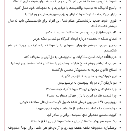
آسوشیتدپرس: صدها نظامی آمریکایی در جنگ علیه ایران ضربه مغزی شده‌اند
پاسخ قالیباف به ترامپ: واقعیت‌ها را بپذیرید و به تعهدات خود عمل کنید
پایان بی‌نتیجه مذاکرات دولت لبنان و رژیم صهیونیستی در رم ایتالیا
فوری؛ شرط جدید بازنشستگی اعلام شد/ این افراد برای بازنشستگی باید ۵ سال
بیشتر خدمت کنند
کاپیتان سابق از پرسپولیسی‌ها حلالیت طلبید + عکس
ادعای شبکه «الحدث» درباره ایجاد گذرگاه موقت در تنگه هرمز
یحیی سریع: مواضع مزدوران سعودی را با موشک بالستیک و پهپاد در هم
شکستیم
حزب‌الله: دولت لبنان مذاکرات و امتیازدهی به تل‌آویو را متوقف کند
عجیب اما واقعی:رقم فسخ قرارداد رضاییان با استقلال فقط ۱۰۰میلیون تومان!
اصلاح قانون مهریه به دستورکار مجلس بازگشت
این خوراکی‌ها را بخورید تا آلزایمر نگیرید
دو بازیکن آزاد در راه پیوستن به پرسپولیس
چرا خداوند بر خوردن این ۳ میوه تأکید کرده است؟!
چرا قیمت طلا در ایران با بازار جهانی متفاوت است؟
پژوپارس ۶۴۰ میلیون تومان شد/ جدول قیمت مدل‌های مختلف خودرو
درخواست یک نماینده مجلس از قالیباف درباره قانون مهریه
کویت دستور تعطیلی تنها مدرسه ایرانی را صادر کرد
یک‌ سوم صهیونیست‌ها در برابر حملات موشکی بی دفاع هستند
پزشکیان: مشروطه نقطه عطف بیداری و آزادی‌خواهی ملت ایران بود/ مشروطه