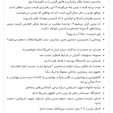
نخستین تجربه نظام پارلمانی و قانون‌گرایی را در خاورمیانه بود
مردم درباره قیمت بنزین چه می‌گویند؟/ این رقم برای قیمت بنزین منطقی است
توافق هرمز در حال شکل‌گیری است؛ اما نه توافقی که ترامپ می‌خواست
دردسر همزمان آمریکا و اوکراین با ته کشیدن موشک های پاتریوت
آیا بنزین گران می‌شود؟/ نماینده مجلس: در شرایط جنگی افزایش قیمت بنزین
پیامدهای گسترده اجتماعی و امنیتی خواهد داشت
اول اینترنت، حالا آب و برق؟!
رونمایی از جدی‌ترین مشتری رامین رضاییان؛ بمب نقل‌وانتقالات منفجر می‌شود؟
فیدان: به حمایت از مذاکرات میان ایران و آمریکا ادامه خواهیم داد
مصوبه تسهیلات گمرکی در شرایط اضطرار تمدید شد
زلنسکی: دو پالایشگاه روسیه را هدف قرار دادیم
هشدار به مالکان درباره تخلیه مستاجران / شرایط جدید تمدید اجاره اعلام شد
حقوق چند میلیاردی، پاداش سقوط به لیگ یک!
کلاهبرداری و پولشویی در قالب شرکت مهاجرتی به کانادا/ دست مدیر مهاجرتی با
۳۰۰ شاکی رو شد
بیانیه خانواده شهید لاریجانی درباره برخی گمانه‌زنی‌های رسانه‌ای
انصارالله: عربستان راهی جز پس دادن حقوق یمنی‌ها ندارد
ادعای نماینده مجلس درباره «نحوه ردزنی محل استقرار شهید لاریجانی» صحت
ندارد
اعمال ضریب ۲.۷ برای اینترنت بین‌الملل صحت ندارد