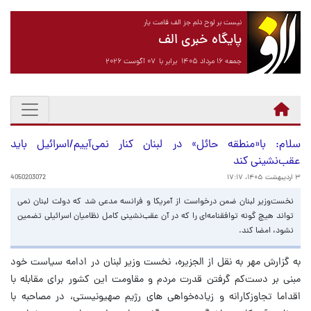
نیست بر لوح دلم جز الف قامت یار
پایگاه خبری الف
جمعه ۱۶ مرداد ۱۴۰۵ برابر با ۰۷ آگوست ۲۰۲۶
سلام: با«منطقه حائل» در لبنان کنار نمی‌آییم/اسرائیل باید
عقب‌نشینی کند
۳ اردیبهشت ۱۴۰۵، ۱۷:۱۷
4050203072
نخست‌وزیر لبنان ضمن درخواست از آمریکا و فرانسه مدعی شد که دولت لبنان نمی
تواند هیچ گونه توافقنامه‌ای را که در آن عقب‌نشینی کامل نظامیان اسرائیلی تضمین
نشود، امضا کند.
به گزارش مهر به نقل از الجزیره، نخست وزیر لبنان در ادامه سیاست خود
مبنی بر دست‌کم گرفتن قدرت مردم و مقاومت این کشور برای مقابله با
اقداما تجاوزکارانه و زیاده‌خواهی های رژیم صهیونیستی، در مصاحبه با