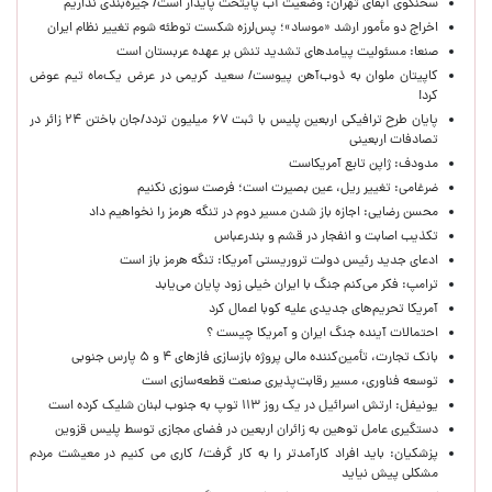
سخنگوی آبفای تهران: وضعیت آب پایتخت پایدار است/ جیره‌بندی نداریم
اخراج دو مأمور ارشد «موساد»؛ پس‌لرزه شکست توطئه شوم تغییر نظام ایران
صنعا: مسئولیت پیامدهای تشدید تنش بر عهده عربستان است
کاپیتان ملوان به ذوب‌آهن پیوست/ سعید کریمی در عرض یک‌ماه تیم عوض
کرد!
پایان طرح ترافیکی اربعین پلیس با ثبت ۶۷ میلیون تردد/جان باختن ۲۴ زائر در
تصادفات اربعینی
مدودف: ژاپن تابع آمریکاست
ضرغامی: تغییر ریل، عین بصیرت است؛ فرصت سوزی نکنیم
محسن رضایی: اجازه باز شدن مسیر دوم در تنگه هرمز را نخواهیم داد
تکذیب اصابت و انفجار در قشم و بندرعباس
ادعای جدید رئیس دولت تروریستی آمریکا: تنگه هرمز باز است
ترامپ: فکر می‌کنم جنگ با ایران خیلی زود پایان می‌یابد
آمریکا تحریم‌های جدیدی علیه کوبا اعمال کرد
احتمالات آینده جنگ ایران و آمریکا چیست ؟
بانک تجارت، تأمین‌کننده مالی پروژه بازسازی فازهای ۴ و ۵ پارس جنوبی
توسعه فناوری، مسیر رقابت‌پذیری صنعت قطعه‌سازی است
یونیفل: ارتش اسرائیل در یک روز ۱۱۳ توپ به جنوب لبنان شلیک کرده است
دستگیری عامل توهین به زائران اربعین در فضای مجازی توسط پلیس قزوین
پزشکیان: باید افراد کارآمدتر را به کار گرفت/ کاری می کنیم در معیشت مردم
مشکلی پیش نیاید