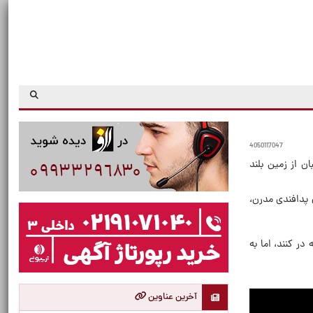
4050117047
ن از زمین بلند
پدافندی مدرن،
در کنند، اما به
آخرین عناوین