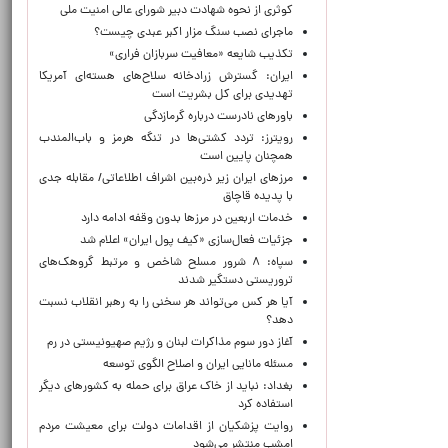
کوثری از نحوه شهادت دبیر شورای عالی امنیت ملی
ماجرای نصب سنگ مزار اکبر عبدی چیست؟
تکذیب شایعه «معافیت سربازان فراری»
ایران: گسترش زرادخانه سلاح‌های هسته‌ای آمریکا
تهدیدی برای کل بشریت است
باورهای نادرست درباره گرمازدگی
رویترز: تردد کشتی‌ها در تنگه هرمز و باب‌المندب
همچنان پایین است
مرزهای ایران زیر ذره‌بین اشراف اطلاعاتی/ مقابله جدی
با پدیده قاچاق
خدمات اربعین در مرزها بدون وقفه ادامه دارد
جزئیات فعال‌سازی «کیف پول ایران» اعلام شد
سپاه: ۸ شرور مسلح شاخص و مرتبط گروهک‌های
تروریستی دستگیر شدند
آیا هر کس می‌تواند هر سخنی را به رهبر انقلاب نسبت
دهد؟
آغاز دور سوم مذاکرات لبنان و رژیم صهیونیستی در رم
مسئله مانایی ایران و اصلاح الگوی توسعه
بغداد: نباید از خاک عراق برای حمله به کشورهای دیگر
استفاده کرد
روایت پزشکیان از اقدامات دولت برای معیشت مردم
امشب منتشر می‌شود