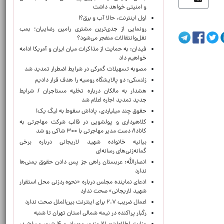
و امنیتی خواهد داشت
اول اینترنت، حالا آب و برق؟!
رونمایی از جدی‌ترین مشتری رامین رضاییان؛ بمب
نقل‌وانتقالات منفجر می‌شود؟
فیدان: به حمایت از مذاکرات میان ایران و آمریکا ادامه
خواهیم داد
مصوبه تسهیلات گمرکی در شرایط اضطرار تمدید شد
زلنسکی: دو پالایشگاه روسیه را هدف قرار دادیم
هشدار به مالکان درباره تخلیه مستاجران / شرایط
جدید تمدید اجاره اعلام شد
حقوق چند میلیاردی، پاداش سقوط به لیگ یک!
کلاهبرداری و پولشویی در قالب شرکت مهاجرتی به
کانادا/ دست مدیر مهاجرتی با ۳۰۰ شاکی رو شد
بیانیه خانواده شهید لاریجانی درباره برخی
گمانه‌زنی‌های رسانه‌ای
انصارالله: عربستان راهی جز پس دادن حقوق یمنی‌ها
ندارد
ادعای نماینده مجلس درباره «نحوه ردزنی محل استقرار
شهید لاریجانی» صحت ندارد
اعمال ضریب ۲.۷ برای اینترنت بین‌الملل صحت ندارد
رگبار پراکنده در نیمه شمالی استان تهران تا شنبه