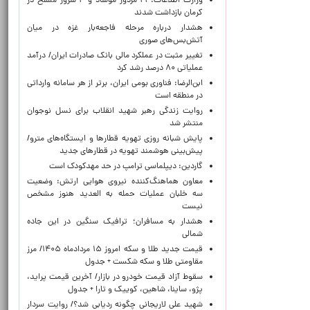
وزارت اطلاعات: ۲۱ مزدور موساد و ۴ شرور مسلح در
کرمان بازداشت شدند
هشدار درباره مرحله فاجعه‌بار غزه در میان
آتش‌بس‌های صوری
تغییر مثبت در عملکرد مالی بانک صادرات ایران/ درآمد
عملیاتی ۸۰ درصد رشد کرد
ابن‌الرضا: فناوری بومی ایران، برتر از هر سامانه وارداتی
در منطقه است
روایت زندگی رهبر شهید انقلاب برای نسل نوجوان
منتشر شد
پایش شبانه روزی تهویه قطارها و ایستگاه‌های مترو/
پیش‌بینی هوشمند تهویه در قطارهای جدید
گاردین: دیپلماسی ترامپ در حد مهدکودک است
معاون هماهنگ‌کننده نیروی هوایی ارتش: وضعیت
سه خلبان عملیات حمله به العدید هنوز مشخص
نیست
هشدار به مسافران؛ ترافیک سنگین در این جاده
شمالی
قیمت جدید طلا و سکه امروز ۱۵ مردادماه ۱۴۰۵/ مرز
مقاومتی طلا و سکه شکست + جدول
سقوط آزاد قیمت خودرو در بازار/ آخرین قیمت پراید،
پژو، ساینا، شاهین، کوییک و تارا + جدول
شهید علی لاریجانی چگونه ردیابی شد؟/ روایت سردار