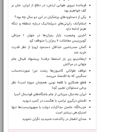
فرمانده نیروی هوایی ارتش: در دفاع از ایران، جان بر
کف خواهیم بود
یکی از دستاوردهای پزشکیان در این دو سال چه بود؟
اسلام‌آباد: رایزنی‌های دیپلماتیک درباره منطقه و تنگه
هرمز ادامه دارد
آخرین وضعیت بازار رمزارزها در جهان / صرافی
کوین‌بیس معاملات ۶ رمزارز را متوقف کرد
آلمان صدرنشین حداقل دستمزد اروپا از نظر قدرت
خرید شد
اینفانتینو زیر بار استعفا نرفت/ پیشنهاد فینال جام
جهانی در مراکش
توقف طولانی کامیون‌ها پشت مرز؛ صورت‌حساب
سنگینی که به اقتصاد می‌رسد
قطع همکاری با قلعه نویی همچنان سوژه است/ نظر
برخی مسئولان تغییر کرد!
ایران به‌دنبال میزبانی از جام باشگاه‌های فوتسال آسیا
افشای درگیری ترامپ با هگست در کمپ دیوید
حزب‌الله: حاصل مذاکرات دولت با صهیونیست‌ها تنها
امتیازدهی‌ بیشتر است
صدای انفجار در پاکدشت شنیدید نگران نشوید