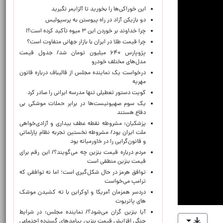
این خوراکی‌ها را بخورید تا آلزایمر نگیرید
دو بازیکن آزاد در راه پیوستن به پرسپولیس
چرا خداوند بر خوردن این ۳ میوه تأکید کرده است؟!
چرا قیمت طلا در ایران با بازار جهانی متفاوت است؟
پژوپارس ۶۴۰ میلیون تومان شد/ جدول قیمت
مدل‌های مختلف خودرو
درخواست یک نماینده مجلس از قالیباف درباره قانون
مهریه
کویت دستور تعطیلی تنها مدرسه ایرانی را صادر کرد
یک‌ سوم صهیونیست‌ها در برابر حملات موشکی بی
دفاع هستند
پزشکیان: مشروطه نقطه عطف بیداری و آزادی‌خواهی
ملت ایران بود/ مشروطه نخستین تجربه نظام پارلمانی
و قانون‌گرایی را در خاورمیانه بود
مردم درباره قیمت بنزین چه می‌گویند؟/ این رقم برای
قیمت بنزین منطقی است
توافق هرمز در حال شکل‌گیری است؛ اما نه توافقی که
ترامپ می‌خواست
دردسر همزمان آمریکا و اوکراین با ته کشیدن موشک
های پاتریوت
آیا بنزین گران می‌شود؟/ نماینده مجلس: در شرایط
جنگی افزایش قیمت بنزین پیامدهای گسترده اجتماعی