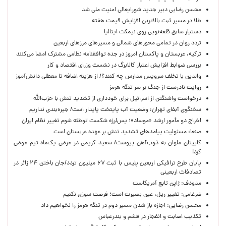
محسن رضایی دبیر جدید شورایعالی امنیت ملی شد
طلا در مسیر ثبت بالاترین افزایش قیمت هفته
دستیار سابق قلعه‌نویی روی نیمکت ایتالیا
تردد روان در تمامی محورهای شمالی و مسیرهای مرزهای اربعین
ترکیه، عربستان و پاکستان امروز در جده توافقنامه نظامی مشترک امضا می‌کنند
بررسی ضوابط افزایش اعتبار کالابرگ در نشست وزرای اقتصاد و کار
والدین با تخلف سرویس مدارس چه کنند؟/ از هزینه اضافه تا معطلی دانش‌آموز
روایت نادرست از جنگ بر سَر تنگه هرمز
درخواست واشنگتن از اسرائیل برای خودداری از تشدید تنش با حزب‌الله
سخنگوی آبفای تهران: وضعیت آب پایتخت پایدار است/ جیره‌بندی نداریم
اخراج دو مأمور ارشد «موساد»؛ پس‌لرزه شکست توطئه شوم تغییر نظام ایران
صنعا: مسئولیت پیامدهای تشدید تنش بر عهده عربستان است
کاپیتان ملوان به ذوب‌آهن پیوست/ سعید کریمی در عرض یک‌ماه تیم عوض
کرد!
پایان طرح ترافیکی اربعین پلیس با ثبت ۶۷ میلیون تردد/جان باختن ۲۴ زائر در
تصادفات اربعینی
مدودف: ژاپن تابع آمریکاست
ضرغامی: تغییر ریل، عین بصیرت است؛ فرصت سوزی نکنیم
محسن رضایی: اجازه باز شدن مسیر دوم در تنگه هرمز را نخواهیم داد
تکذیب اصابت و انفجار در قشم و بندرعباس