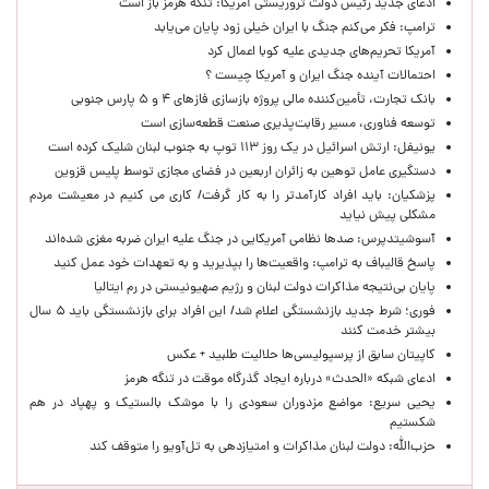
ادعای جدید رئیس دولت تروریستی آمریکا: تنگه هرمز باز است
ترامپ: فکر می‌کنم جنگ با ایران خیلی زود پایان می‌یابد
آمریکا تحریم‌های جدیدی علیه کوبا اعمال کرد
احتمالات آینده جنگ ایران و آمریکا چیست ؟
بانک تجارت، تأمین‌کننده مالی پروژه بازسازی فازهای ۴ و ۵ پارس جنوبی
توسعه فناوری، مسیر رقابت‌پذیری صنعت قطعه‌سازی است
یونیفل: ارتش اسرائیل در یک روز ۱۱۳ توپ به جنوب لبنان شلیک کرده است
دستگیری عامل توهین به زائران اربعین در فضای مجازی توسط پلیس قزوین
پزشکیان: باید افراد کارآمدتر را به کار گرفت/ کاری می کنیم در معیشت مردم
مشکلی پیش نیاید
آسوشیتدپرس: صدها نظامی آمریکایی در جنگ علیه ایران ضربه مغزی شده‌اند
پاسخ قالیباف به ترامپ: واقعیت‌ها را بپذیرید و به تعهدات خود عمل کنید
پایان بی‌نتیجه مذاکرات دولت لبنان و رژیم صهیونیستی در رم ایتالیا
فوری؛ شرط جدید بازنشستگی اعلام شد/ این افراد برای بازنشستگی باید ۵ سال
بیشتر خدمت کنند
کاپیتان سابق از پرسپولیسی‌ها حلالیت طلبید + عکس
ادعای شبکه «الحدث» درباره ایجاد گذرگاه موقت در تنگه هرمز
یحیی سریع: مواضع مزدوران سعودی را با موشک بالستیک و پهپاد در هم
شکستیم
حزب‌الله: دولت لبنان مذاکرات و امتیازدهی به تل‌آویو را متوقف کند