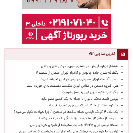
آخرین عناوین
هشدار درباره فروش حواله‌های صوری خودروهای وارداتی
یکطرفه شدن جاده چالوس و آزادراه تهران–شمال از ساعت ۱۴
انصارالله: متجاوزان سعودی در یمن در امان نخواهند بود
علی اکبری: دشمن در مقابل ایران شکست مفتضحانه‌ای خورده است
چگونه به «کیف پول ایران» وصل شویم؟
پوتین قصد محک ناتو را با حمله به یک کشور عضو دارد
مذاکره استقلال با گلر اسپانیایی برای تمدید قرارداد
یک ماه، ۴ کودک قربانی حمله سگ‌ها در سنندج / چرا حوادث تکرار می‌شود؟
۲ درصد از مشترکان ۱۰ درصد برق خانگی را مصرف می‌کنند!
نسخه ترامپ برای ۲۰۲۸؛ حمایت محرمانه از نامزدی جی‌دی ونس
ترامپ: ما خودمان به موشک‌هایی که اوکراین درخواست کرده، نیاز داریم