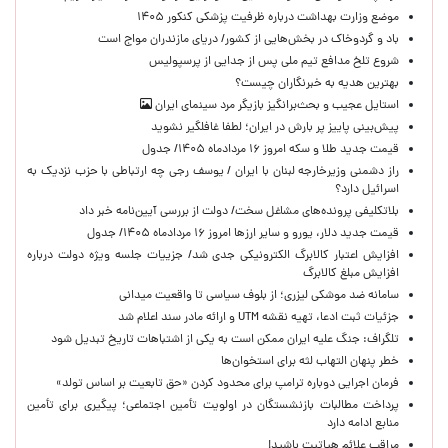
موضع وزارت بهداشت درباره ظرفیت پزشکی کنکور ۱۴۰۵
باد و گردوخاک در بخش‌هایی از کشور/ دریای مازندران مواج است
شروع تلخ مدافع تیم ملی پس از جدایی از پرسپولیس
بهترین هدیه به خبرنگاران چیست؟
استایل عجیب و بحث‌برانگیز بازیگر مرد سینمای ایران
پیش‌بینی پاییز پر بارش در ایران؛ لطفا غافلگیر نشوید
قیمت جدید طلا و سکه امروز ۱۶ مردادماه ۱۴۰۵/ جدول
راز دشمنی وزیرخارجه لبنان با ایران / یوسف رجی چه ارتباطی با حزب نزدیک به
اسرائیل دارد؟
بلاتکلیفی پرونده‌های مشاغل سخت/ دولت از بررسی آیین‌نامه خبر داد
قیمت جدید دلار، یورو و سایر ارزها امروز ۱۶ مردادماه ۱۴۰۵/ جدول
افزایش اعتبار کالابرگ الکترونیکی جدی شد/ جزییات جلسه ویژه دولت درباره
افزایش مبلغ کالابرگ
سامانه ضد موشکی لیزری؛ از بلوف سیاسی تا واقعیت میدانی
جزئیات ثبت ادعا، تهیه نقشه UTM و ارائه مادر سند اعلام شد
تلگراف: جنگ علیه ایران ممکن است به یکی از اشتباهات تاریخ تبدیل شود
خطر پنهان التهاب لثه برای استخوان‌ها
فرمان اجرایی دوباره ترامپ برای محدود کردن «حق تابعیت بر اساس تولد»
پرداخت مطالبات بازنشستگان در اولویت تأمین اجتماعی؛ پیگیری برای تأمین
منابع ادامه دارد
مراقب علائم هپاتیت باشید!