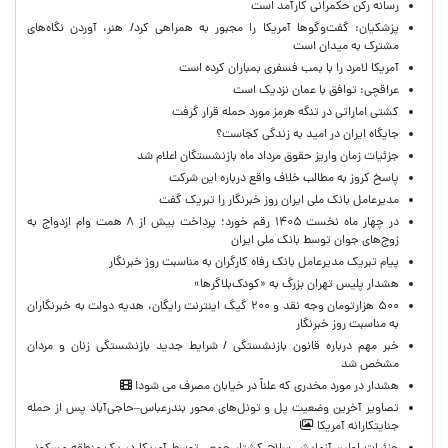
رسانه رکن حکمرانی کارآمد است
پزشکیان: گفت‌وگوها آمریکا را مجبور به همراهی کرد/ هنر، آوردن نگاه‌های
مشترک به میدان است
آمریکا لامرد را با بمب فسفری بمباران کرده است
عراقچی: توافق با عمان نزدیک است
کشتی اماراتی در تنگه هرمز مورد حمله قرار گرفت
جایگاه ایران در امید به زندگی کجاست؟
جزئیات زمان واریز حقوق مرداد ماه بازنشستگان اعلام شد
پاسخ کروز به مطالب خلاف واقع درباره این شرکت
مدیرعامل بانک ملی ایران روز خبرنگار را تبریک گفت
در چهار ماه نخست ۱۴۰۵ رقم خورد؛ پرداخت بیش از ۸ همت وام ازدواج به
زوج‌های جوان توسط بانک ملی ایران
پیام تبریک مدیرعامل بانک رفاه کارگران به مناسبت روز خبرنگار
هشدار پلیس تهران بزرگ به «کودک‌بلاگرها»
۵۰۰ هزارتومان وجه نقد و ۲۰۰ گیگ اینترنت رایگان، هدیه دولت به خبرنگاران
به مناسبت روز خبرنگار
خبر مهم درباره قانون بازنشستگی / شرایط جدید بازنشستگی زنان و مردان
مشخص شد
هشدار در مورد مخدری که علناً در خیابان مصرف می شود!
تصاویر آخرین وضعیت پل و تونل‌های محور بندرعباس–حاجی‌آباد پس از حمله
جنایتکارانه آمریکا