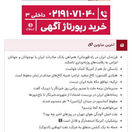
آخرین عناوین
​فرزندان ایران در راه قهرمانی/ همراهی بانک صادرات ایران با نوجوانان و جوانان
اعزامی به رقابت‌های وزنه‌برداری تاشکند
زلنسکی باز هم از آمریکا کمک خواست
هیلاری کلینتون: کاخ سفید ترامپ شبیه کاخ‌های صدام در زمان سقوط است
ترکیه: توافق مکه علیه ایران نیست
مدیرعامل بیمه ملت با صدور پیامی روز خبرنگار را تبریک گفت
رسانه‌های ایران در بن‌بست اعتماد/ از شهروندخبرنگار تا باج‌نیوزها
سقوط آسانسور در میدان آرژانتین/ ۹ نفر مصدوم شدند
می‌خواهیم به کجا برسیم؟
علت اصلی آلودگی هوای تهران در روزهای اخیر چه بود؟
پزشکیان: آمریکا استعمارگر و قاتل است
حمله به یک کشتی متعلق به شرکت نفت ابوظبی (ادنوک)