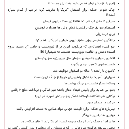
ژاپن با افزایش توان نظامی خود به دنبال چیست؟
چاک شومر: جنگ ایران اشتغال آمریکا را تخریب کرد؛ ترامپ از کدام سیاره
آمده؟!
معرفی ۵ مدل لپ تاپ Core i۷ زیر ۲۰۰ میلیون تومان
استعلام سوابق چک برگشتی؛ تمام روش ها همراه با توضیح
یراق درب ریلی
پنتاگون دسترسی وزیر سابق نیروی هوایی آمریکا را قطع کرد
جو کنت: افسانه‌ای که می‌گوید ایران پر از تروریست و حامی آن است، دروغ
است؛ داعش و القاعده تروریست هستند نه شیعیان!
افشای رسوایی جاسوسی سازمان ملل برای رژیم صهیونیستی
شست‌وشوی کاهو را جدی بگیرید
کامیون با راننده ۸ ساله در اصفهان توقیف شد
سی‌ان‌ان: آمریکا به دنبال راهی برای خروج از جنگ ایران است
رسانه؛ سنگر نخست در جنگ روایت‌ها
رسوایی جدید برای رئیس فیفا/ ادعای رابطه غیراخلاقی و پرداخت مبلغ ۶ رقمی
برکناری شوکه‌کننده فرمانده لشکر پنجم ارتش آمریکا در اروپا
حركت در ميدان مين
پس‌لرزه‌های جنگ ایران؛ قیمت جهانی مواد غذایی به شدت افزایش یافت
بهترین هدیه روز خبرنگار
فارن افرز : جنگ با ایران یک فاجعه است؛ آمریکا باید از خاورمیانه برود
یحیی سریع: هرگونه نیروهایی را که عربستان برای محاصره یمن گسیل کند، در