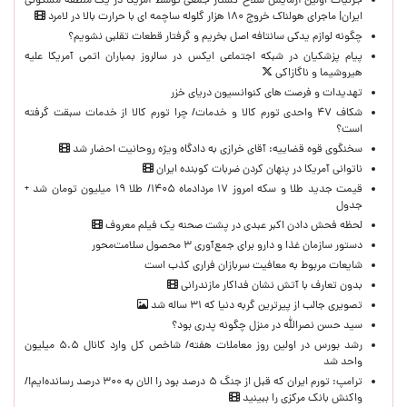
جزئیات اولین آزمایش سلاح کشتار جمعی توسط آمریکا در یک منطقه مسکونی
ایران| ماجرای هولناک خروج ۱۸۰ هزار گلوله ساچمه ای با حرارت بالا در لامرد
چگونه لوازم یدکی سانتافه اصل بخریم و گرفتار قطعات تقلبی نشویم؟
پیام پزشکیان در شبکه اجتماعی ایکس در سالروز بمباران اتمی آمریکا علیه
هیروشیما و ناگازاکی
تهدیدات و فرصت های کنوانسیون دریای خزر
شکاف ۴۷ واحدی تورم کالا و خدمات/ چرا تورم کالا از خدمات سبقت گرفته
است؟
سخنگوی قوه قضاییه: آقای خرازی به دادگاه ویژه روحانیت احضار شد
ناتوانی آمریکا در پنهان کردن ضربات کوبنده ایران
قیمت جدید طلا و سکه امروز ۱۷ مردادماه ۱۴۰۵/ طلا ۱۹ میلیون تومان شد +
جدول
لحظه‌ فحش دادن اکبر عبدی در پشت صحنه یک فیلم معروف
دستور سازمان غذا و دارو برای جمع‌آوری ۳ محصول سلامت‌محور
شایعات مربوط به معافیت سربازان فراری کذب است
بدون تعارف با آتش نشان فداکار مازندرانی
تصویری جالب از پیرترین گربه دنیا که ۳۱ ساله شد
سید حسن نصرالله در منزل چگونه پدری بود؟
رشد بورس در اولین روز معاملات هفته/ شاخص کل وارد کانال ۵.۵ میلیون
واحد شد
ترامپ: تورم ایران که قبل از جنگ ۵ درصد بود را الان به ۳۰۰ درصد رسانده‌ایم!/
واکنش بانک مرکزی را ببینید