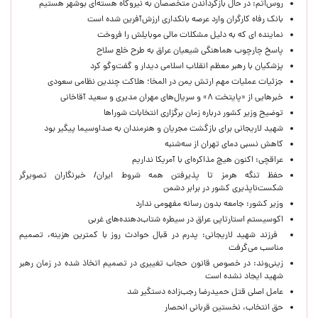
روس‌اتم: در حال بازگرداندن متخصصان به نیروگاه هسته‌ای بوشهر هستیم
بانک رفاه کارگران وارد عرصه بانکداری ارزش‌آفرین شده است
نماینده ای که به دلیل مشکلات مالی موبایلش را فروخت
پاسخ چارچوب هماهنگی شیعیان عراق به طرح خلع سلاح
پزشکیان با رهبر معظم انقلاب اسلامی دیدار و گفت‌وگو کرد
جزئیات عملیات مهم ارتش یمن در المخا؛ هلاکت چندین نظامی سعودی
خبرهایی از «پایتخت ۸» و سریال‌های مهران مدیری و سعید آقاخانی
توضیح وزیر کشور درباره زمان برگزاری انتخابات شوراها
شهید لاریجانی برای بازگشت مجریان و هنرمندان به صداوسیما پیگیر بود
کاهش نسبی دمای تهران از سه‌شنبه
عراقچی: اکنون هیچ مذاکره‌ای با آمریکا نداریم
حفظ تنگه هرمز تا پذیرفتن همه شروط ایران/ خبرنگاران تصویرگر
شکست‌ناپذیری کشور در برابر دشمن
وزیر کشور: جامعه بدون رسانه مفهومی ندارد
اکوسیستم استارتاپی عراق در سیطره شتاب‌دهنده‌‌های غربی
فرزند شهید لاریجانی: پدرم در قبال حوادث روز با کمترین هزینه، تصمیم
مناسب می‌گرفت
زینی‌وند: در خصوص قانون حجاب تغییری در تصمیم اتخاذ شده در زمان رهبر
شهید ایجاد نشده است
عامل اصلی قتل حمیدرضا رجب‌زاده دستگیر شد
حق انتخاب، نخستین قربانی انحصار