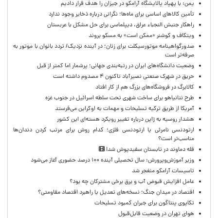
یمن: با پهپاد پالایشگاه آرامکو در جیزان را هدف قرار دادیم
تأمین کالاهای اساسی برای ماه‌ها؛ نگرانی درباره ذخایر وجود ندارد
راهکار جنبش النجباء عراق، دیپلماسی برای حل مشکل با عربستان
ویتکاف و کوشنر «ممکن است» به مسکو بروند
صدورگواهینامه موتورسیکلت برای زنان؛ در آینده نزدیک/ تردد بانوان با موتور به‌
صرفه‌تر است
وضعیت دانشگاه‌های ایران در رتبه‌بندی جهانی؛ پرشمار اما کمتر از قبل
حریق در شهرک صنعتی نصیرآباد تاکنون ۴ مصدوم داشته است
کالابرگ در فروشگاه‌های بزرگ هم از کار افتاد
طرح نتانیاهو برای ساخت شهری تحت سلطه اسرائیل در جنوب غزه
آمریکا از طریق ترکیه تسلیحات و مهمات به اوکراین می‌فرستد
هشدار روسیه به ژاپن درباره تغییر رویکرد هسته‌ای این کشور
ارتودنسی نامرئی یا ارتودنسی فلزی؛ کدام روش برای مرتب کردن دندان‌ها
مناسب‌تر است؟
قله دماوند در تابستان سفیدپوش شد!
وزیر آموزش‌وپرورش: سال تحصیلی آینده ۱۰۰ درصد حضوری آغاز می‌شود
تاسیسات آرامکو منفجر شد
عامل افزایش قبوض آب و برق برخی مشترکان چه بود؟
اقتصاد در میدان جنگ؛ نسخه‌های تعدیل یا راهبرد اقتصاد مقاومتی؟
تکاپوی پنتاگون برای جبران کمبود تسلیحات
هوای تهران در وضعیت قابل‌قبول