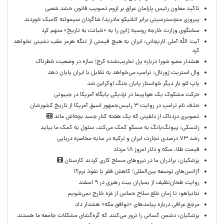
تاکید معاون رئیس پارلمان عراق بر لزوم تصویب قانون حشد شعبی
پیروزی منچسترسیتی برابر اتلتیکو مادرید/ شاگردان سیموئنه کامبک خوردند
سخنگوی وزارت خارجه روسیه ژاپن را به «خیانت به تاریخ» متهم کرد
آیت الله آملی لاریجانی: ایران به هیچ قیمتی از تنگه هرمز عقب نشینی نخواهد
کرد
هشدار عضو شورا درباره پل تخریب‌شده کرج؛ سازه در وضعیت خطرناک
وال‌ استریت ژورنال: ترامپ می‌خواهد به تقابل با ایران پایان دهد
پاپ لئو بار دیگر خواستار پایان جنگ اوکراین شد
حرکت مشکوک یک هواپیما در نزدیکی پایگاه آمریکا در جیبوتی
حذف نام ترامپ در روایت ۳ رئیس‌جمهور اسبق آمریکا از تاریخ کشورشان
تصویری دردناک از دلفینی که یک هفته کنار جسد بچه‌اش ماند
زلنسکی: پیونگ‌یانگ به مسکو کمک می‌کند، سئول به کمک ما بیاید
رشد ۷۳ درصدی تجارت ایران و ترکیه در سایه محاصره دریایی
قیمت طلا، سکه و دلار امروز ۱۸ مرداد
پزشکیان: برادران ما در نیروهای مسلح کاری کردند کارستان
آژانس‌های توسعه بین‌المللی؛ کاهش فقر یا نفوذ نرم؟!
روایت طحان‌نظیف از بمباران بیت رهبری در ۹ اسفند
نتانیاهو: تا زمان خلع سلاح حماس از غزه خارج نمی‌شویم
مرجع عراقی درباره پیامدهای «توافق مکه» هشدار داد
پزشکیان: دشمن کسانی را ترور می‌کنند که گره‌گشای مشکلات جامعه ما هستند