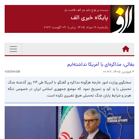
نیست بر لوح دلم جز الف قامت یار
پایگاه خبری الف
یک‌شنبه ۱۸ مرداد ۱۴۰۵ برابر با ۰۹ آگوست ۲۰۲۶
بقائی: مذاکره‌ای با آمریکا نداشته‌ایم
۴ فروردین ۱۴۰۵، ۰۰:۳۷
4050104008
سخنگوی وزارت امور خارجه هرگونه مذاکره و گفتگو با آمریکا طی ۲۴ روز گذشته جنگ
تحمیلی را رد کرد و تصریح نمود که موضع جمهوری اسلامی ایران در خصوص تنگه
هرمز و شرایط پایان جنگ تحمیلی هیچ تغییری نکرده است.