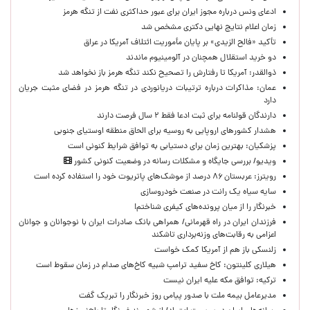
ادعای ونس درباره مجوز ایران برای عبور حداکثری نفت از تنگه هرمز
زمان اعلام نتایج نهایی دکتری مشخص شد
تأکید «فالح الزیدی» بر پایان مأموریت ائتلاف آمریکا در عراق
دو خرید استقلال همچنان در آلومینیوم ماندند
ذوالقدر: آمریکا تا رفتارش را تصحیح نکند تنگه هرمز باز نخواهد شد
عمان: مذاکرات درباره ترتیبات دریانوردی در تنگه هرمز در فضای مثبت جریان
دارد
دارندگان قولنامه برای ثبت ادعا فقط ۲ سال فرصت دارند
هشدار کشورهای اروپایی به روسیه برای الحاق منطقه اوستیای جنوبی
پزشکیان‌: بهترین زمان برای دستیابی به توافق شرایط کنونی است
ویدیو/ بررسی جایگاه و مشکلات رسانه در وضعیت کنونی کشور
رویترز: عربستان ۸۶ درصد از موشک‌های پاتریوت خود را استفاده کرده است
سایه سیاه یک رانت در صنعت خودروسازی
خبرنگار را از میان پرونده‌های کیفری شناختم!
​فرزندان ایران در راه قهرمانی/ همراهی بانک صادرات ایران با نوجوانان و جوانان
اعزامی به رقابت‌های وزنه‌برداری تاشکند
زلنسکی باز هم از آمریکا کمک خواست
هیلاری کلینتون: کاخ سفید ترامپ شبیه کاخ‌های صدام در زمان سقوط است
ترکیه: توافق مکه علیه ایران نیست
مدیرعامل بیمه ملت با صدور پیامی روز خبرنگار را تبریک گفت