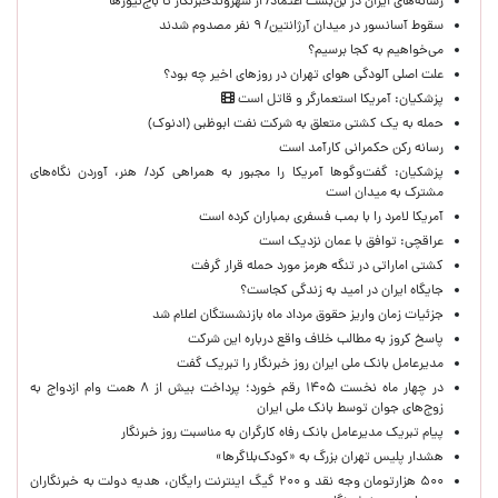
رسانه‌های ایران در بن‌بست اعتماد/ از شهروندخبرنگار تا باج‌نیوزها
سقوط آسانسور در میدان آرژانتین/ ۹ نفر مصدوم شدند
می‌خواهیم به کجا برسیم؟
علت اصلی آلودگی هوای تهران در روزهای اخیر چه بود؟
پزشکیان: آمریکا استعمارگر و قاتل است
حمله به یک کشتی متعلق به شرکت نفت ابوظبی (ادنوک)
رسانه رکن حکمرانی کارآمد است
پزشکیان: گفت‌وگوها آمریکا را مجبور به همراهی کرد/ هنر، آوردن نگاه‌های
مشترک به میدان است
آمریکا لامرد را با بمب فسفری بمباران کرده است
عراقچی: توافق با عمان نزدیک است
کشتی اماراتی در تنگه هرمز مورد حمله قرار گرفت
جایگاه ایران در امید به زندگی کجاست؟
جزئیات زمان واریز حقوق مرداد ماه بازنشستگان اعلام شد
پاسخ کروز به مطالب خلاف واقع درباره این شرکت
مدیرعامل بانک ملی ایران روز خبرنگار را تبریک گفت
در چهار ماه نخست ۱۴۰۵ رقم خورد؛ پرداخت بیش از ۸ همت وام ازدواج به
زوج‌های جوان توسط بانک ملی ایران
پیام تبریک مدیرعامل بانک رفاه کارگران به مناسبت روز خبرنگار
هشدار پلیس تهران بزرگ به «کودک‌بلاگرها»
۵۰۰ هزارتومان وجه نقد و ۲۰۰ گیگ اینترنت رایگان، هدیه دولت به خبرنگاران