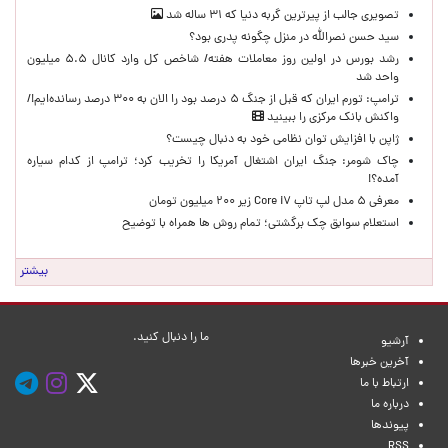
تصویری جالب از پیرترین گربه دنیا که ۳۱ ساله شد
سید حسن نصرالله در منزل چگونه پدری بود؟
رشد بورس در اولین روز معاملات هفته/ شاخص کل وارد کانال ۵.۵ میلیون
واحد شد
ترامپ: تورم ایران که قبل از جنگ ۵ درصد بود را الان به ۳۰۰ درصد رسانده‌ایم!/
واکنش بانک مرکزی را ببینید
ژاپن با افزایش توان نظامی خود به دنبال چیست؟
چاک شومر: جنگ ایران اشتغال آمریکا را تخریب کرد؛ ترامپ از کدام سیاره
آمده؟!
معرفی ۵ مدل لپ تاپ Core i۷ زیر ۲۰۰ میلیون تومان
استعلام سوابق چک برگشتی؛ تمام روش ها همراه با توضیح
بیشتر
ما را دنبال کنید.
آرشیو
آخرین خبرها
ارتباط با ما
درباره ما
پیوندها
RSS