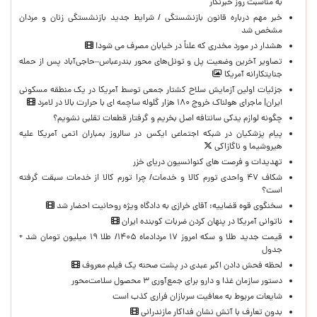
به مناسبت روز خبرنگار
خبر مهم درباره قانون بازنشستگی / شرایط جدید بازنشستگی زنان و مردان
مشخص شد
هشدار در مورد مخدری که علناً در خیابان مصرف می شود!
تصاویر آخرین وضعیت پل و تونل‌های محور بندرعباس–حاجی‌آباد پس از حمله
جنایتکارانه آمریکا
جزئیات اولین آزمایش سلاح کشتار جمعی توسط آمریکا در یک منطقه مسکونی
ایران| ماجرای هولناک خروج ۱۸۰ هزار گلوله ساچمه ای با حرارت بالا در لامرد
چگونه لوازم یدکی سانتافه اصل بخریم و گرفتار قطعات تقلبی نشویم؟
پیام پزشکیان در شبکه اجتماعی ایکس در سالروز بمباران اتمی آمریکا علیه
هیروشیما و ناگازاکی
تهدیدات و فرصت های کنوانسیون دریای خزر
شکاف ۴۷ واحدی تورم کالا و خدمات/ چرا تورم کالا از خدمات سبقت گرفته
است؟
سخنگوی قوه قضاییه: آقای خرازی به دادگاه ویژه روحانیت احضار شد
ناتوانی آمریکا در پنهان کردن ضربات کوبنده ایران
قیمت جدید طلا و سکه امروز ۱۷ مردادماه ۱۴۰۵/ طلا ۱۹ میلیون تومان شد +
جدول
لحظه‌ فحش دادن اکبر عبدی در پشت صحنه یک فیلم معروف
دستور سازمان غذا و دارو برای جمع‌آوری ۳ محصول سلامت‌محور
شایعات مربوط به معافیت سربازان فراری کذب است
بدون تعارف با آتش نشان فداکار مازندرانی