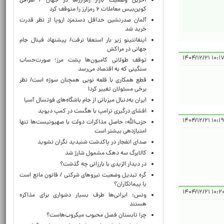
آخرین وضعیت بازار رمزارزها در جهان / صرافی
کوین‌بیس معاملات ۶ رمزارز را متوقف کرد
آلمان صدرنشین حداقل دستمزد اروپا از نظر قدرت
خرید شد
اینفانتینو زیر بار استعفا نرفت/ پیشنهاد فینال جام
جهانی در مراکش
۱۰:۱۷:۰۲ ۱۴
توقف طولانی کامیون‌ها پشت مرز؛ صورت‌حساب
سنگینی که به اقتصاد می‌رسد
قطع همکاری با قلعه نویی همچنان سوژه است/ نظر
برخی مسئولان تغییر کرد!
ایران به‌دنبال میزبانی از جام باشگاه‌های فوتسال آسیا
افشای درگیری ترامپ با هگست در کمپ دیوید
۱۰:۱۹:۳۴ ۱
حزب‌الله: حاصل مذاکرات دولت با صهیونیست‌ها تنها
امتیازدهی‌ بیشتر است
صدای انفجار در پاکدشت شنیدید نگران نشوید
کالابرگ سه دهک مشمول شارژ شد
در دیدار الزیدی با بارزانی چه گذشت؟
گره تبدیل وضعیت نیروهای شرکتی / قانون مانع است
یا پیمانکاران؟
۱۰:۲۰:۱۶ ۱۴
ونس: ایرانی‌ها طرف بسیار دشواری برای مذاکره
هستند
چرا تابستان فصل محبوب میکروب‌هاست؟