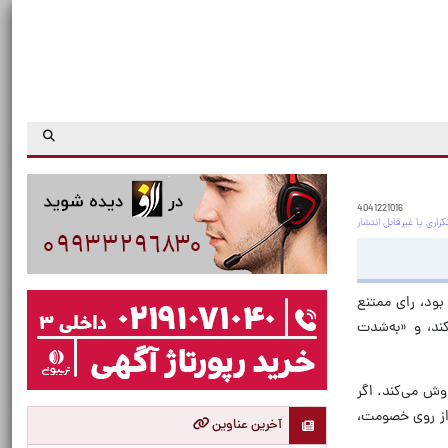
4041221016
بود، رای ممتنع
کند، و «به‌شدت
ش می‌کند. اگر
و از روی خصومت،
آخرین عناوین