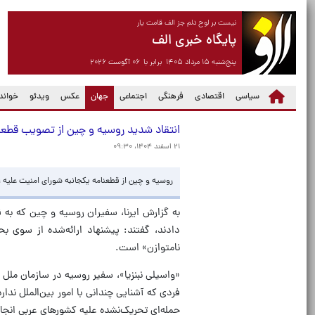
نیست بر لوح دلم جز الف قامت یار
پایگاه خبری الف
پنج‌شنبه ۱۵ مرداد ۱۴۰۵ برابر با ۰۶ آگوست ۲۰۲۶
(current)
سیاسی
اقتصادی
فرهنگی
اجتماعی
جهان
عکس
ویدئو
خواندن
انتقاد شدید روسیه و چین از تصویب قطعنام
۲۱ اسفند ۱۴۰۴، ۰۹:۳۰
روسیه و چین از قطعنامه یکجانبه شورای امنیت علیه ای
به گزارش ایرنا، سفیران روسیه و چین که به 
دادند، گفتند: پیشنهاد ارائه‌شده از سوی ب
نامتوازن» است.
«واسیلی نبنزیا»، سفیر روسیه در سازمان مل
فردی که آشنایی چندانی با امور بین‌الملل ندا
حمله‌ای تحریک‌نشده علیه کشورهای عربی انجا