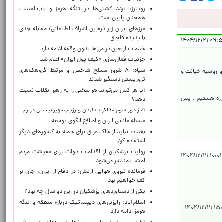
رویترز: تردد کشتی‌ها در تنگه هرمز و باب‌المندب
همچنان پایین است
مرزهای ایران زیر ذره‌بین اشراف اطلاعاتی/ مقابله جدی
با پدیده قاچاق
۰۹:۵۵:۰۸
خدمات اربعین در مرزها بدون وقفه ادامه دارد
جزئیات فعال‌سازی «کیف پول ایران» اعلام شد
سپاه: ۸ شرور مسلح شاخص و مرتبط گروهک‌های
 و روسیه خیانت و
تروریستی دستگیر شدند
آیا هر کس می‌تواند هر سخنی را به رهبر انقلاب نسبت
ارزه هستیم . پس
دهد؟
آغاز دور سوم مذاکرات لبنان و رژیم صهیونیستی در رم
مسئله مانایی ایران و اصلاح الگوی توسعه
بغداد: نباید از خاک عراق برای حمله به کشورهای دیگر
استفاده کرد
روایت پزشکیان از اقدامات دولت برای معیشت مردم
۱۰:۰۳:۳۹ 
امشب منتشر می‌شود
فرمانده نیروی هوایی ارتش: در دفاع از ایران، جان بر
کف خواهیم بود
یکی از دستاوردهای پزشکیان در این دو سال چه بود؟
اسلام‌آباد: رایزنی‌های دیپلماتیک درباره منطقه و تنگه
۱۵:۴۱:۳
هرمز ادامه دارد