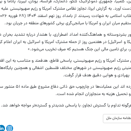
) و ۹ رای ممتنع (بحرین، کلمبیا، جمهوری دموکراتیک کنگو، دانمارک، فرانسه، یونان، لیبریا، پاناما 
دست آورد. به گزارش ایرنا، تجاوز نظامی مشترک آمریکا و رژیم صهیونیستی علیه
یم میان ایران و آمریکا با میانجی‌گری برخی کشورهای منطقه در جریان بود.
ر بشردوستانه و هماهنگ‌کننده امداد اضطراری، با هشدار درباره تشدید بحران د
ا و اسرائیل) در هفتمین روز از حمله مشترک آمریکا و اسرائیل به ایران اعلام ک
 مشترک آمریکا و رژیم صهیونیستی، پاسخی قاطع، هدفمند و متناسب به این اقدام
یتی رژیم صهیونیستی در شهرهای مختلف فلسطین اشغالی و همچنین پایگاه‌ها و
، پهپادی و هوایی دقیق هدف قرار گرفت.
مقامات رسمی جمهوری اسلامی ایران تاکید کرده اند
ز و تحمیل هزینه به متجاوزان انجام شده است.
ونه تداوم یا گسترش تجاوز، با پاسخی شدیدتر و گسترده‌تر مواجه خواهد شد.
نامه سازمان ملل