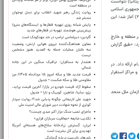
ابن‌الرضا: فناوری بومی ایران، برتر از هر سامانه وارداتی
و بریتانیا) نتوانست
در منطقه است
 جمهوری اسلامی
روایت زندگی رهبر شهید انقلاب برای نسل نوجوان
ایران که در پی آن آیت الله خامنه ای رهبر انقلاب اسلامی به شهادت رسیدند از بامداد روز نهم اسفند ۱۴۰۴ (۲۸ فوریه ۲۰۲۶) آغاز شد؛ این
منتشر شد
پایش شبانه روزی تهویه قطارها و ایستگاه‌های مترو/
پیش‌بینی هوشمند تهویه در قطارهای جدید
ر منطقه و خارج
گاردین: دیپلماسی ترامپ در حد مهدکودک است
رد: «طبق گزارش
معاون هماهنگ‌کننده نیروی هوایی ارتش: وضعیت
سه خلبان عملیات حمله به العدید هنوز مشخص
نیست
هشدار به مسافران؛ ترافیک سنگین در این جاده
 ارائه داد. در
شمالی
 مراکز استقرار
قیمت جدید طلا و سکه امروز ۱۵ مردادماه ۱۴۰۵/ مرز
مقاومتی طلا و سکه شکست + جدول
سقوط آزاد قیمت خودرو در بازار/ آخرین قیمت پراید،
 این عملیات‌ها در چارچوب حق ذاتی دفاع مشروع طبق ماده ۵۱ منشور سازمان ملل متحد
پژو، ساینا، شاهین، کوییک و تارا + جدول
شهید علی لاریجانی چگونه ردیابی شد؟/ روایت سردار
کوثری از نحوه شهادت دبیر شورای عالی امنیت ملی
ماجرای نصب سنگ مزار اکبر عبدی چیست؟
تکذیب شایعه «معافیت سربازان فراری»
ایران: گسترش زرادخانه سلاح‌های هسته‌ای آمریکا
تهدیدی برای کل بشریت است
باورهای نادرست درباره گرمازدگی