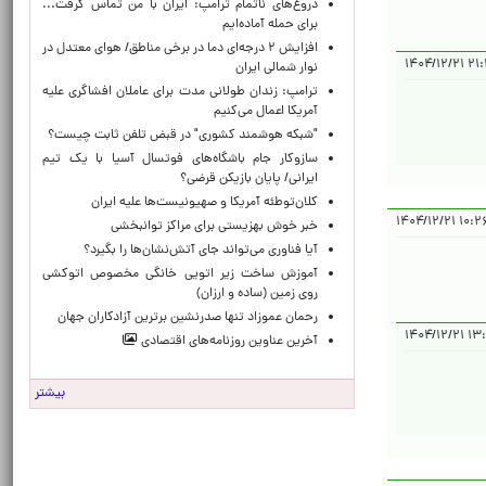
دروغ‌های ناتمام ترامپ: ایران با من تماس گرفت...
برای حمله آماده‌ایم
افزایش ۲ درجه‌ای دما در برخی مناطق/ هوای معتدل در
۲۱:۱۳:
نوار شمالی ایران
ترامپ: زندان طولانی مدت برای عاملان افشاگری‌ علیه
آمریکا اعمال می‌کنیم
"شبکه هوشمند کشوری" در قبض تلفن ثابت چیست؟
سازوکار جام باشگاه‌های فوتسال آسیا با یک تیم
ایرانی/ پایان بازیکن قرضی؟
کلان‌توطئه آمریکا و صهیونیست‌ها علیه ایران
۱۰:۲۶:۰۲ ۱
خبر خوش بهزیستی برای مراکز توانبخشی
آیا فناوری می‌تواند جای آتش‌نشان‌ها را بگیرد؟
آموزش ساخت زیر اتویی خانگی مخصوص اتوکشی
روی زمین (ساده و ارزان)
رحمان عموزاد تنها صدرنشین برترین آزادکاران جهان
۱۳:۲۷:
آخرین عناوین روزنامه‌های اقتصادی
بیشتر