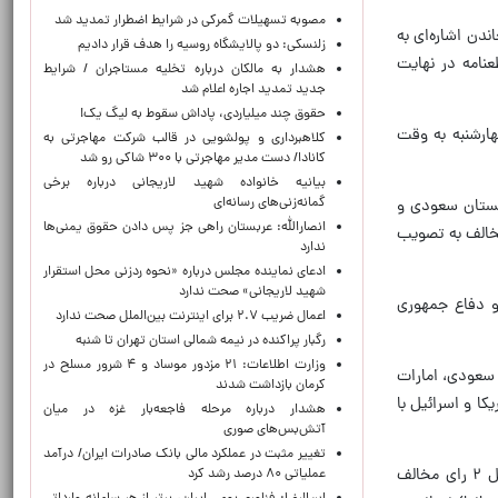
مصوبه تسهیلات گمرکی در شرایط اضطرار تمدید شد
ندن اشاره‌ای به
زلنسکی: دو پالایشگاه روسیه را هدف قرار دادیم
یی قطعنامه در نهایت
هشدار به مالکان درباره تخلیه مستاجران / شرایط
جدید تمدید اجاره اعلام شد
حقوق چند میلیاردی، پاداش سقوط به لیگ یک!
هارشنبه به وقت
کلاهبرداری و پولشویی در قالب شرکت مهاجرتی به
کانادا/ دست مدیر مهاجرتی با ۳۰۰ شاکی رو شد
بیانیه خانواده شهید لاریجانی درباره برخی
گمانه‌زنی‌های رسانه‌ای
ج فارس (GCC)، کویت، عمان، قطر، عربستان سعودی و
انصارالله: عربستان راهی جز پس دادن حقوق یمنی‌ها
ون هیچ رای مخالف به تصویب
ندارد
ادعای نماینده مجلس درباره «نحوه ردزنی محل استقرار
شهید لاریجانی» صحت ندارد
 و دفاع جمهوری
اعمال ضریب ۲.۷ برای اینترنت بین‌الملل صحت ندارد
رگبار پراکنده در نیمه شمالی استان تهران تا شنبه
وزارت اطلاعات: ۲۱ مزدور موساد و ۴ شرور مسلح در
ان سعودی، امارات
کرمان بازداشت شدند
ا و اسرائیل با
هشدار درباره مرحله فاجعه‌بار غزه در میان
آتش‌بس‌های صوری
تغییر مثبت در عملکرد مالی بانک صادرات ایران/ درآمد
قطعنامه پیشنهادی روسیه به شماره ۲۸۱۸ (۲۰۲۶) با ۴ رای موافق (چین، پاکستان، فدراسیون روسیه و سومالی ) در مقابل ۲ رای مخالف
عملیاتی ۸۰ درصد رشد کرد