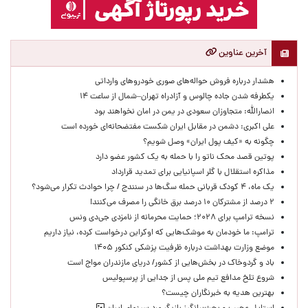
آخرین عناوین
هشدار درباره فروش حواله‌های صوری خودروهای وارداتی
یکطرفه شدن جاده چالوس و آزادراه تهران–شمال از ساعت ۱۴
انصارالله: متجاوزان سعودی در یمن در امان نخواهند بود
علی اکبری: دشمن در مقابل ایران شکست مفتضحانه‌ای خورده است
چگونه به «کیف پول ایران» وصل شویم؟
پوتین قصد محک ناتو را با حمله به یک کشور عضو دارد
مذاکره استقلال با گلر اسپانیایی برای تمدید قرارداد
یک ماه، ۴ کودک قربانی حمله سگ‌ها در سنندج / چرا حوادث تکرار می‌شود؟
۲ درصد از مشترکان ۱۰ درصد برق خانگی را مصرف می‌کنند!
نسخه ترامپ برای ۲۰۲۸؛ حمایت محرمانه از نامزدی جی‌دی ونس
ترامپ: ما خودمان به موشک‌هایی که اوکراین درخواست کرده، نیاز داریم
موضع وزارت بهداشت درباره ظرفیت پزشکی کنکور ۱۴۰۵
باد و گردوخاک در بخش‌هایی از کشور/ دریای مازندران مواج است
شروع تلخ مدافع تیم ملی پس از جدایی از پرسپولیس
بهترین هدیه به خبرنگاران چیست؟