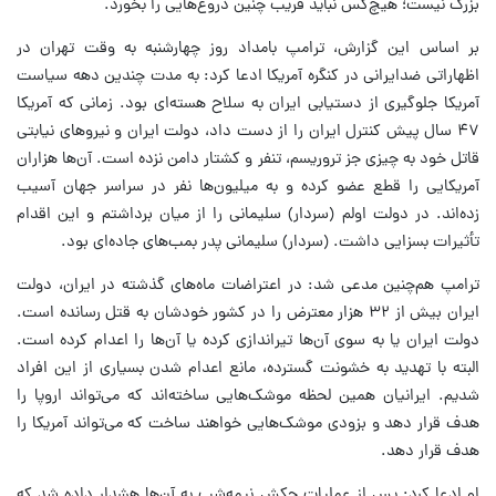
بزرگ نیست؛ هیچ‌کس نباید فریب چنین دروغ‌هایی را بخورد.
بر اساس این گزارش، ترامپ بامداد روز چهارشنبه به وقت تهران در
اظهاراتی ضدایرانی در کنگره آمریکا ادعا کرد: به مدت چندین دهه سیاست
آمریکا جلوگیری از دستیابی ایران به سلاح هسته‌ای بود. زمانی که آمریکا
۴۷ سال پیش کنترل ایران را از دست داد، دولت ایران و نیروهای نیابتی
قاتل خود به چیزی جز تروریسم، تنفر و کشتار دامن نزده است. آن‌ها هزاران
آمریکایی را قطع عضو کرده‌ و به میلیون‌ها نفر در سراسر جهان آسیب
زده‌اند. در دولت اولم (سردار) سلیمانی را از میان برداشتم و این اقدام
تأثیرات بسزایی داشت. (سردار) سلیمانی پدر بمب‌های جاده‌ای بود.
ترامپ هم‌چنین مدعی شد: در اعتراضات ماه‌های گذشته در ایران، دولت
ایران بیش از ۳۲ هزار معترض را در کشور خودشان به قتل رسانده‌ است.
دولت ایران یا به سوی آن‌ها تیراندازی کرده یا آن‌ها را اعدام کرده است.
البته با تهدید به خشونت گسترده، مانع اعدام شدن بسیاری از این افراد
شدیم. ایرانیان همین لحظه موشک‌هایی ساخته‌اند که می‌تواند اروپا را
هدف قرار دهد و بزودی موشک‌هایی خواهند ساخت که می‌تواند آمریکا را
هدف قرار دهد.
او ادعا کرد: پس از عملیات چکش نیمه‌شب به آن‌ها هشدار داده شد که