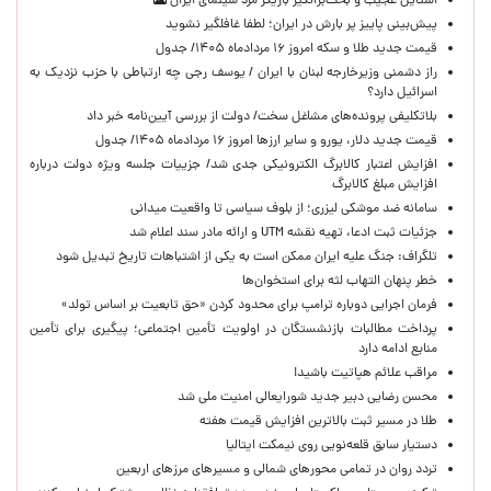
استایل عجیب و بحث‌برانگیز بازیگر مرد سینمای ایران
پیش‌بینی پاییز پر بارش در ایران؛ لطفا غافلگیر نشوید
قیمت جدید طلا و سکه امروز ۱۶ مردادماه ۱۴۰۵/ جدول
راز دشمنی وزیرخارجه لبنان با ایران / یوسف رجی چه ارتباطی با حزب نزدیک به
اسرائیل دارد؟
بلاتکلیفی پرونده‌های مشاغل سخت/ دولت از بررسی آیین‌نامه خبر داد
قیمت جدید دلار، یورو و سایر ارزها امروز ۱۶ مردادماه ۱۴۰۵/ جدول
افزایش اعتبار کالابرگ الکترونیکی جدی شد/ جزییات جلسه ویژه دولت درباره
افزایش مبلغ کالابرگ
سامانه ضد موشکی لیزری؛ از بلوف سیاسی تا واقعیت میدانی
جزئیات ثبت ادعا، تهیه نقشه UTM و ارائه مادر سند اعلام شد
تلگراف: جنگ علیه ایران ممکن است به یکی از اشتباهات تاریخ تبدیل شود
خطر پنهان التهاب لثه برای استخوان‌ها
فرمان اجرایی دوباره ترامپ برای محدود کردن «حق تابعیت بر اساس تولد»
پرداخت مطالبات بازنشستگان در اولویت تأمین اجتماعی؛ پیگیری برای تأمین
منابع ادامه دارد
مراقب علائم هپاتیت باشید!
محسن رضایی دبیر جدید شورایعالی امنیت ملی شد
طلا در مسیر ثبت بالاترین افزایش قیمت هفته
دستیار سابق قلعه‌نویی روی نیمکت ایتالیا
تردد روان در تمامی محورهای شمالی و مسیرهای مرزهای اربعین