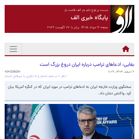
نیست بر لوح دلم جز الف قامت یار
پایگاه خبری الف
جمعه ۱۶ مرداد ۱۴۰۵ برابر با ۰۷ آگوست ۲۰۲۶
بقایی: ادعاهای ترامپ درباره ایران دروغ بزرگ است
۶ اسفند ۱۴۰۴، ۱۱:۰۹
4041206034
۱ نظر، ۰ در صف انتشار و ۵ تکراری یا غیرقابل انتشار
سخنگوی وزارت خارجه ایران به ادعاهای ترامپ در مورد ایران که در کنگره آمریکا بیان
کرد، واکنش نشان داد.