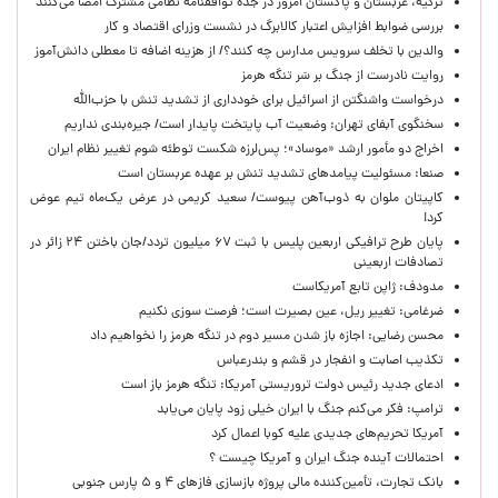
ترکیه، عربستان و پاکستان امروز در جده توافقنامه نظامی مشترک امضا می‌کنند
بررسی ضوابط افزایش اعتبار کالابرگ در نشست وزرای اقتصاد و کار
والدین با تخلف سرویس مدارس چه کنند؟/ از هزینه اضافه تا معطلی دانش‌آموز
روایت نادرست از جنگ بر سَر تنگه هرمز
درخواست واشنگتن از اسرائیل برای خودداری از تشدید تنش با حزب‌الله
سخنگوی آبفای تهران: وضعیت آب پایتخت پایدار است/ جیره‌بندی نداریم
اخراج دو مأمور ارشد «موساد»؛ پس‌لرزه شکست توطئه شوم تغییر نظام ایران
صنعا: مسئولیت پیامدهای تشدید تنش بر عهده عربستان است
کاپیتان ملوان به ذوب‌آهن پیوست/ سعید کریمی در عرض یک‌ماه تیم عوض
کرد!
پایان طرح ترافیکی اربعین پلیس با ثبت ۶۷ میلیون تردد/جان باختن ۲۴ زائر در
تصادفات اربعینی
مدودف: ژاپن تابع آمریکاست
ضرغامی: تغییر ریل، عین بصیرت است؛ فرصت سوزی نکنیم
محسن رضایی: اجازه باز شدن مسیر دوم در تنگه هرمز را نخواهیم داد
تکذیب اصابت و انفجار در قشم و بندرعباس
ادعای جدید رئیس دولت تروریستی آمریکا: تنگه هرمز باز است
ترامپ: فکر می‌کنم جنگ با ایران خیلی زود پایان می‌یابد
آمریکا تحریم‌های جدیدی علیه کوبا اعمال کرد
احتمالات آینده جنگ ایران و آمریکا چیست ؟
بانک تجارت، تأمین‌کننده مالی پروژه بازسازی فازهای ۴ و ۵ پارس جنوبی