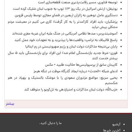
توسعه فناوری، مسیر رقابت‌پذیری صنعت قطعه‌سازی است
یونیفل: ارتش اسرائیل در یک روز ۱۱۳ توپ به جنوب لبنان شلیک کرده است
دستگیری عامل توهین به زائران اربعین در فضای مجازی توسط پلیس قزوین
پزشکیان: باید افراد کارآمدتر را به کار گرفت/ کاری می کنیم در معیشت مردم
مشکلی پیش نیاید
آسوشیتدپرس: صدها نظامی آمریکایی در جنگ علیه ایران ضربه مغزی شده‌اند
پاسخ قالیباف به ترامپ: واقعیت‌ها را بپذیرید و به تعهدات خود عمل کنید
پایان بی‌نتیجه مذاکرات دولت لبنان و رژیم صهیونیستی در رم ایتالیا
فوری؛ شرط جدید بازنشستگی اعلام شد/ این افراد برای بازنشستگی باید ۵ سال
بیشتر خدمت کنند
کاپیتان سابق از پرسپولیسی‌ها حلالیت طلبید + عکس
ادعای شبکه «الحدث» درباره ایجاد گذرگاه موقت در تنگه هرمز
یحیی سریع: مواضع مزدوران سعودی را با موشک بالستیک و پهپاد در هم
شکستیم
حزب‌الله: دولت لبنان مذاکرات و امتیازدهی به تل‌آویو را متوقف کند
بیشتر
ما را دنبال کنید.
آرشیو
آخرین خبرها