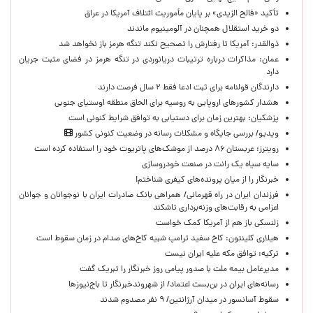
تأکید «فالح الزیدی» بر پایان مأموریت ائتلاف آمریکا در عراق
دو خرید استقلال همچنان در آلومینیوم ماندند
ذوالقدر: آمریکا تا رفتارش را تصحیح نکند تنگه هرمز باز نخواهد شد
عمان: مذاکرات درباره ترتیبات دریانوردی در تنگه هرمز در فضای مثبت جریان
دارد
دارندگان قولنامه برای ثبت ادعا فقط ۲ سال فرصت دارند
هشدار کشورهای اروپایی به روسیه برای الحاق منطقه اوستیای جنوبی
پزشکیان‌: بهترین زمان برای دستیابی به توافق شرایط کنونی است
ویدیو/ بررسی جایگاه و مشکلات رسانه در وضعیت کنونی کشور
رویترز: عربستان ۸۶ درصد از موشک‌های پاتریوت خود را استفاده کرده است
سایه سیاه یک رانت در صنعت خودروسازی
خبرنگار را از میان پرونده‌های کیفری شناختم!
​فرزندان ایران در راه قهرمانی/ همراهی بانک صادرات ایران با نوجوانان و جوانان
اعزامی به رقابت‌های وزنه‌برداری تاشکند
زلنسکی باز هم از آمریکا کمک خواست
هیلاری کلینتون: کاخ سفید ترامپ شبیه کاخ‌های صدام در زمان سقوط است
ترکیه: توافق مکه علیه ایران نیست
مدیرعامل بیمه ملت با صدور پیامی روز خبرنگار را تبریک گفت
رسانه‌های ایران در بن‌بست اعتماد/ از شهروندخبرنگار تا باج‌نیوزها
سقوط آسانسور در میدان آرژانتین/ ۹ نفر مصدوم شدند