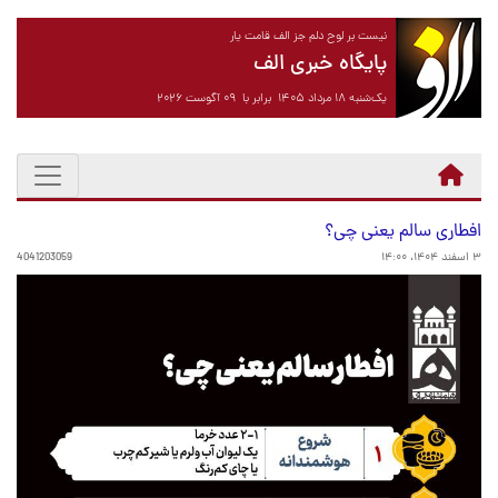
نیست بر لوح دلم جز الف قامت یار
پایگاه خبری الف
یک‌شنبه ۱۸ مرداد ۱۴۰۵ برابر با ۰۹ آگوست ۲۰۲۶
افطاری سالم یعنی چی؟
۳ اسفند ۱۴۰۴، ۱۴:۰۰
4041203059