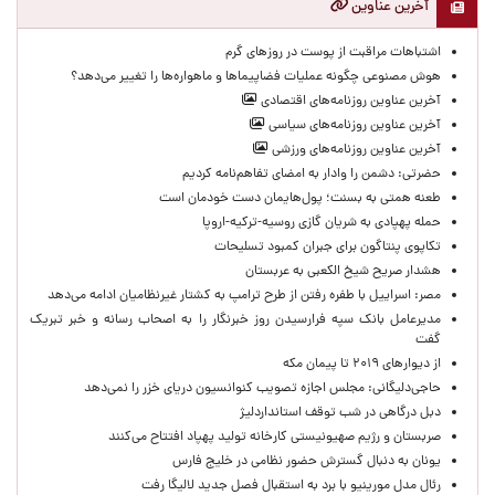
آخرین عناوین
اشتباهات مراقبت از پوست در روزهای گرم
هوش مصنوعی چگونه عملیات فضاپیماها و ماهواره‌ها را تغییر می‌دهد؟
آخرین عناوین روزنامه‌های اقتصادی
آخرین عناوین روزنامه‌های سیاسی
آخرین عناوین روزنامه‌های ورزشی
حضرتی: دشمن را وادار به امضای تفاهم‌نامه کردیم
طعنه همتی به بسنت؛ پول‌هایمان دست خودمان است
حمله پهپادی به شریان گازی روسیه-ترکیه-اروپا
تکاپوی پنتاگون برای جبران کمبود تسلیحات
هشدار صریح شیخ الکعبی به عربستان
مصر: اسراییل با طفره رفتن از طرح ترامپ به کشتار غیرنظامیان ادامه می‌دهد
مدیرعامل بانک سپه فرارسیدن روز خبرنگار را به اصحاب رسانه و خبر تبریک
گفت
از دیوارهای ۲۰۱۹ تا پیمان مکه
حاجی‌دلیگانی: مجلس اجازه تصویب کنوانسیون دریای خزر را نمی‌دهد
دبل درگاهی در شب توقف استانداردلیژ
صربستان و رژیم صهیونیستی کارخانه تولید پهپاد افتتاح می‌کنند
یونان به دنبال گسترش حضور نظامی در خلیج فارس
رئال مدل مورینیو با برد به استقبال فصل جدید لالیگا رفت