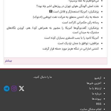
می‌خواهیم به کجا برسیم؟
علت اصلی آلودگی هوای تهران در روزهای اخیر چه بود؟
پزشکیان: آمریکا استعمارگر و قاتل است
حمله به یک کشتی متعلق به شرکت نفت ابوظبی (ادنوک)
رسانه رکن حکمرانی کارآمد است
پزشکیان: گفت‌وگوها آمریکا را مجبور به همراهی کرد/ هنر، آوردن نگاه‌های
مشترک به میدان است
آمریکا لامرد را با بمب فسفری بمباران کرده است
عراقچی: توافق با عمان نزدیک است
کشتی اماراتی در تنگه هرمز مورد حمله قرار گرفت
بیشتر
ما را دنبال کنید.
آرشیو
آخرین خبرها
ارتباط با ما
درباره ما
پیوندها
RSS
اعلام مشکل سایت