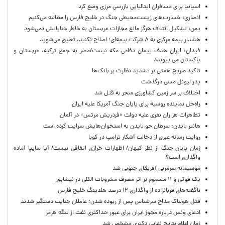
اسپانیا برای مسافران ایتالیایی بازرسی مرزی وضع کرد
انصاری: خسارت‌های زیست‌محیطی جنگ در خلیج فارس را مطالبه‌ می‌کنیم
یمن: تشکیل ائتلاف هرگز مانع مجازات عربستان به خاطر جنایاتش نمی‌شود
هشدار بیمه مرکزی به ۸ شرکت بیمه‌ای؛ اصلاح نکنید، تعلیق می‌شوید
فیدان: ایران هدف پیمان دفاعی مکه نیست/مصر به جمع ترکیه، عربستان و
پاکستان می پیوندد
تاکید صریح همتی بر تشدید نظارت بر بانک‌ها
پدر لیونل مسی درگذشت
اختلاف بر سر زمین کشاورزی منجر به قتل شد
راه‌حل نماینده روسیه برای پایان جنگ آمریکا علیه ایران
تظاهرات هزاران نفری علیه دولت «فردریش مرتس» در آلمان
هانتر بایدن: سرطان جو بایدن به استخوان‌هایش سرایت کرده است
روایت رسانه عبری از دخالت آشکار ترامپ در کوبا
زمان پایان جنگ از نظر کیهان/ اظهارات خرازی اتفاقی نیست/ آیا سایپا آماده
واگذاری است؟
موسیمانه سرمربی آفریقای جنوبی شد
یک فوتی و ۱۱ مسموم بر اثر مصرف مشروبات الکلی در نیشابور
ناگفته‌های قربانزاده از واگذاری ۱۲ درصد هلدینگ خلیج فارس
قتل هولناک مداح سرشناس پس از ربوده شدن؛ عاملان جنایت دستگیر شدند
ادعای ونس درباره مجوز ایران برای عبور حداکثری نفت از تنگه هرمز
زمان اعلام نتایج نهایی دکتری مشخص شد