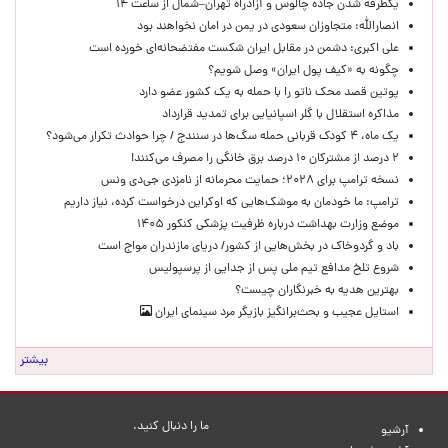
یکطرفه شدن جاده چالوس و آزادراه تهران–شمال از ساعت ۱۴
انصارالله: متجاوزان سعودی در یمن در امان نخواهند بود
علی اکبری: دشمن در مقابل ایران شکست مفتضحانه‌ای خورده است
چگونه به «کیف پول ایران» وصل شویم؟
پوتین قصد محک ناتو را با حمله به یک کشور عضو دارد
مذاکره استقلال با گلر اسپانیایی برای تمدید قرارداد
یک ماه، ۴ کودک قربانی حمله سگ‌ها در سنندج / چرا حوادث تکرار می‌شود؟
۲ درصد از مشترکان ۱۰ درصد برق خانگی را مصرف می‌کنند!
نسخه ترامپ برای ۲۰۲۸؛ حمایت محرمانه از نامزدی جی‌دی ونس
ترامپ: ما خودمان به موشک‌هایی که اوکراین درخواست کرده، نیاز داریم
موضع وزارت بهداشت درباره ظرفیت پزشکی کنکور ۱۴۰۵
باد و گردوخاک در بخش‌هایی از کشور/ دریای مازندران مواج است
شروع تلخ مدافع تیم ملی پس از جدایی از پرسپولیس
بهترین هدیه به خبرنگاران چیست؟
استایل عجیب و بحث‌برانگیز بازیگر مرد سینمای ایران
بیشتر
ما را دنبال کنید.
آرشیو