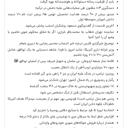
باید از ظرفیت رسانه مسئولانه و هوشمندانه بهره گرفت
دستگیری ۱۰۴ مظنون طی عملیات‌هایی علیه داعش در ترکیه
صدور بیش از ۹۰ درصد هدایت تحصیلی نهمی ها/ پیش ثبت نام ۷۰ درصد
دانش اموزان متوسطه اول
آخرین قسمت از گفت‌وگوی مسعود پزشکیان امشب پخش می‌شود
نماینده تهران خطاب به محمدباقر خرازی: اگر به شلاق محکوم شوی حاضرم با
وضو آن را اجرا کنم!
توضیح خبرگزاری فارس درباره خبر انتصاب محسن رضایی به دبیری شعام
وزیر خزانه داری آمریکا: شاید امروز یا فردا، شاهد دستیابی به یک توافق، شامل
آتش‌بس ۳۰ تا ۶۰ روزه باشیم
اقامه نماز جمعه اردوغان، بن ‌سلمان و شهباز شریف پس از امضای توافق
سود ۷۰ میلیاردی ذوب‌آهن از یک انتقال عجیب
رویترز: ترامپ در جنگ علیه ایران بر سر ۲ راهی بدی گیر افتاده است
رگبار و رعدوبرق در راه شمال کشور؛ تهران خنک‌تر می‌شود
۱۷ تجاوز رژیم صهیونیستی به خاک سوریه در ۴۸ ساعت گذشته
تکلیف مدیرعامل استقلال قبل از لیگ مشخص می شود
ونس هم مثل ترامپ است/ فردوسی پور مهم تر از معیشت مردم؟!/ هدف آمریکا
خطرناک جلوه دادن ایران است
اتحادیه اروپا ۵ فرد مرتبط با صنایع دفاعی روسیه را تحریم کرد
افزایش خطر ابتلا به سرطان مری با نوشیدن چای بالاتر از دمای ۶۵ درجه
هشدار درباره فروش حواله‌های صوری خودروهای وارداتی