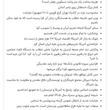
هزینه ساخت یک متر واحد مسکونی چقدر است؟
قمار بزرگ استقلال روی یاسر آسانی
محدودیت تردد در آزادراه تهران کرج قزوین تا ۲۰ شهریور/ جزئیات
وزیر امور خارجه خطاب به همسایگان: زمان آن فرا رسیده است که به خود متکی
باشیم
سنای آمریکا لایحه تحریم ایران و روسیه را تصویب کرد
پزشکیان: ما نوکر مردم و در خدمت آنان هستیم
شوک به بازار کار آمریکا/ اقتصاد امریکا ۲۳ هزار شغل از دست داد
خزانه‌داری آمریکا تحریم‌های جدیدی علیه ایران اعمال کرد
واکنش تند امام جمعه اردبیل به خرازی/ عاملی خطاب به دستگاه قضا: شخصی
خبر دروغ به رهبری بست و دفتر رهبری با صراحت آن را رد کرد، آیا این جرم است
یا خیر؟
افزایش سپرده قانونی بانک‌ها؛ ترمز تازه رشد نقدینگی
نشست خبری رئیس‌جمهور فردا برگزار می‌شود
متن کامل توافق مکه؛ اردوغان و مقامات سعودی چه گفتند؟
بیانیه دبیرکل مجمع خبرنگاران و نویسندگان دفاع مقدس و مقاومت به مناسبت
روز خبرنگار
مقاومت اسلامی عراق: پاسخ به آمریکا و عربستان را به تعویق انداختیم
نتیجه آزمون ورودی سمپاد سال ۱۴۰۵ اعلام شد
جزئیات جدید از انتقال نجومی گزینه پرسپولیس به نساجی
صنعاء: نبرد ما علیه طرح سلطه‌جویی عربستان است، نه مردم جنوب یمن