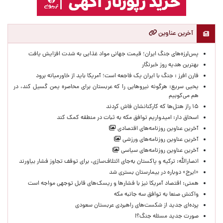
آخرین عناوین
پس‌لرزه‌های جنگ ایران؛ قیمت جهانی مواد غذایی به شدت افزایش یافت
بهترین هدیه روز خبرنگار
فارن افرز : جنگ با ایران یک فاجعه است؛ آمریکا باید از خاورمیانه برود
یحیی سریع: هرگونه نیروهایی را که عربستان برای محاصره یمن گسیل کند، در
هم می‌کوبیم
۱۵ راز هتل‌ها که کارکنانشان فاش کردند
اسحاق دار: امیدواریم توافق مکه به ثبات در منطقه کمک کند
آخرین عناوین روزنامه‌های اقتصادی
آخرین عناوین روزنامه‌های ورزشی
آخرین عناوین روزنامه‌های سیاسی
انصارالله: ترکیه و پاکستان به‌جای ائتلاف‌سازی، برای توقف تجاوز فشار بیاورند
«ایرج» دوباره در بیمارستان بستری شد
همتی: اقتصاد آمریکا نیز با فشارها و ریسک‌های قابل توجهی مواجه است
واکنش صنعا به توافق سه جانبه مکه
پرده‌ای جدید از شکست‌های راهبردی عربستان سعودی
صورت جدید مسئله جنگ؟!