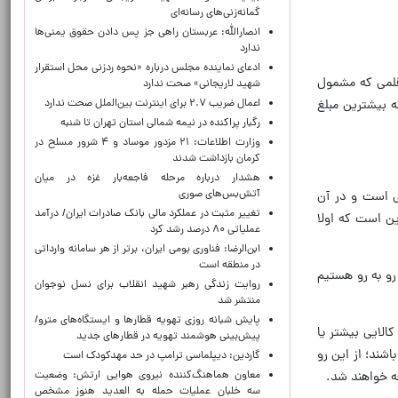
گمانه‌زنی‌های رسانه‌ای
انصارالله: عربستان راهی جز پس دادن حقوق یمنی‌ها
ندارد
ادعای نماینده مجلس درباره «نحوه ردزنی محل استقرار
 اقتصادی وزارت تعاون، کار و رفاه اجتماعی درباره بیشترین کالای خریداری شده در طرح کالابرگ گفت: از ۱۱ قلمی که مشمول
شهید لاریجانی» صحت ندارد
اعمال ضریب ۲.۷ برای اینترنت بین‌الملل صحت ندارد
ماکارونی ۵ قلم کالای اصلی هستند که بیشترین مبلغ
رگبار پراکنده در نیمه شمالی استان تهران تا شنبه
وزارت اطلاعات: ۲۱ مزدور موساد و ۴ شرور مسلح در
کرمان بازداشت شدند
هشدار درباره مرحله فاجعه‌بار غزه در میان
آتش‌بس‌های صوری
ماده ۱۳ مصوبه تضمین امنیت غذایی است و در آن
تغییر مثبت در عملکرد مالی بانک صادرات ایران/ درآمد
ین است که اولا
عملیاتی ۸۰ درصد رشد کرد
ابن‌الرضا: فناوری بومی ایران، برتر از هر سامانه وارداتی
در منطقه است
رو به رو هستیم
روایت زندگی رهبر شهید انقلاب برای نسل نوجوان
منتشر شد
پایش شبانه روزی تهویه قطارها و ایستگاه‌های مترو/
الایی بیشتر یا
پیش‌بینی هوشمند تهویه در قطارهای جدید
شند؛ از این رو
گاردین: دیپلماسی ترامپ در حد مهدکودک است
معاون هماهنگ‌کننده نیروی هوایی ارتش: وضعیت
فه خواهند شد.
سه خلبان عملیات حمله به العدید هنوز مشخص