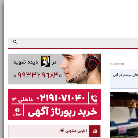
4041114091
های بیشتر در این
آخرین عناوین