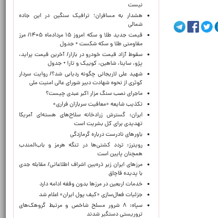
نیست
هشدار به مسافران؛ ترافیک سنگین در این جاده
شمالی
قیمت جدید طلا و سکه امروز ۱۵ مردادماه ۱۴۰۵/ مرز
مقاومتی طلا و سکه شکست + جدول
سقوط آزاد قیمت خودرو در بازار/ آخرین قیمت پراید،
پژو، ساینا، شاهین، کوییک و تارا + جدول
شهید علی لاریجانی چگونه ردیابی شد؟/ روایت سردار
کوثری از نحوه شهادت دبیر شورای عالی امنیت ملی
ماجرای نصب سنگ مزار اکبر عبدی چیست؟
تکذیب شایعه «معافیت سربازان فراری»
ایران: گسترش زرادخانه سلاح‌های هسته‌ای آمریکا
تهدیدی برای کل بشریت است
باورهای نادرست درباره گرمازدگی
رویترز: تردد کشتی‌ها در تنگه هرمز و باب‌المندب
همچنان پایین است
مرزهای ایران زیر ذره‌بین اشراف اطلاعاتی/ مقابله جدی
با پدیده قاچاق
خدمات اربعین در مرزها بدون وقفه ادامه دارد
جزئیات فعال‌سازی «کیف پول ایران» اعلام شد
سپاه: ۸ شرور مسلح شاخص و مرتبط گروهک‌های
تروریستی دستگیر شدند