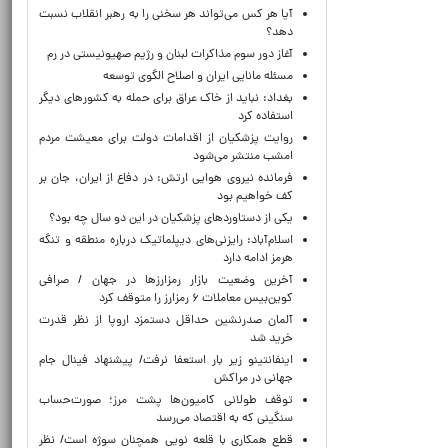
آیا هر کس می‌تواند هر سخنی را به رهبر انقلاب نسبت
دهد؟
آغاز دور سوم مذاکرات لبنان و رژیم صهیونیستی در رم
مسئله مانایی ایران و اصلاح الگوی توسعه
بغداد: نباید از خاک عراق برای حمله به کشورهای دیگر
استفاده کرد
روایت پزشکیان از اقدامات دولت برای معیشت مردم
امشب منتشر می‌شود
فرمانده نیروی هوایی ارتش: در دفاع از ایران، جان بر
کف خواهیم بود
یکی از دستاوردهای پزشکیان در این دو سال چه بود؟
اسلام‌آباد: رایزنی‌های دیپلماتیک درباره منطقه و تنگه
هرمز ادامه دارد
آخرین وضعیت بازار رمزارزها در جهان / صرافی
کوین‌بیس معاملات ۶ رمزارز را متوقف کرد
آلمان صدرنشین حداقل دستمزد اروپا از نظر قدرت
خرید شد
اینفانتینو زیر بار استعفا نرفت/ پیشنهاد فینال جام
جهانی در مراکش
توقف طولانی کامیون‌ها پشت مرز؛ صورت‌حساب
سنگینی که به اقتصاد می‌رسد
قطع همکاری با قلعه نویی همچنان سوژه است/ نظر