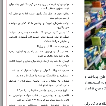
مردم درباره قیمت بنزین چه می‌گویند؟/ این رقم برای
قیمت بنزین منطقی است
توافق هرمز در حال شکل‌گیری است؛ اما نه توافقی که
ترامپ می‌خواست
دردسر همزمان آمریکا و اوکراین با ته کشیدن موشک
های پاتریوت
آیا بنزین گران می‌شود؟/ نماینده مجلس: در شرایط
جنگی افزایش قیمت بنزین پیامدهای گسترده اجتماعی
و امنیتی خواهد داشت
اول اینترنت، حالا آب و برق؟!
رونمایی از جدی‌ترین مشتری رامین رضاییان؛ بمب
نقل‌وانتقالات منفجر می‌شود؟
فیدان: به حمایت از مذاکرات میان ایران و آمریکا ادامه
خواهیم داد
مصوبه تسهیلات گمرکی در شرایط اضطرار تمدید شد
زلنسکی: دو پالایشگاه روسیه را هدف قرار دادیم
ز طرح پرداخت و
هشدار به مالکان درباره تخلیه مستاجران / شرایط
اب افرادی که شارژ کردیم تاکنون حدود ۸۵.۵ میلیون نفر بوده است.تعداد
جدید تمدید اجاره اعلام شد
بوده و اکنون نیز ۸۰.۵ هزار میلیارد تومان خرید در ۲۶۰ هزار فروشگاه طرح قرارداد
حقوق چند میلیاردی، پاداش سقوط به لیگ یک!
کلاهبرداری و پولشویی در قالب شرکت مهاجرتی به
کانادا/ دست مدیر مهاجرتی با ۳۰۰ شاکی رو شد
 خرید مردم در فروشگاه‌های کالابرگی
بیانیه خانواده شهید لاریجانی درباره برخی