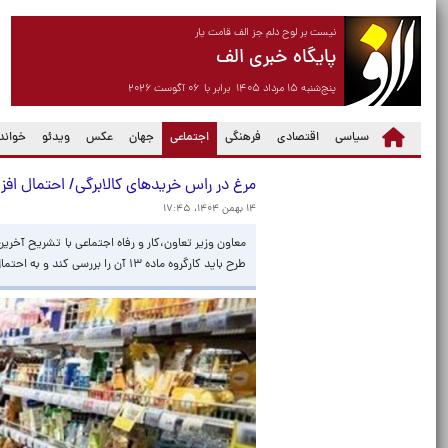
نیست بر لوح دلم جز الف قامت یار
پایگاه خبری الف
پنج‌شنبه ۱۵ مرداد ۱۴۰۵ برابر با ۰۶ آگوست ۲۰۲۶
(current)
سیاسی
اقتصادی
فرهنگی
اجتماعی
جهان
عکس
ویدئو
خواندن
مرغ در راس خریدهای کالابرگی/ احتمال افز
۱۴ بهمن ۱۴۰۴، ۱۷:۴۵
معاون وزیر تعاون،کار و رفاه اجتماعی با تشریح آخری
طرح باید کارگروه ماده ۱۳ آن را بررسی کند و به احتمال زیاد در نوبت‌های بعدی به تعداد کالاهای طرح اضافه شود.