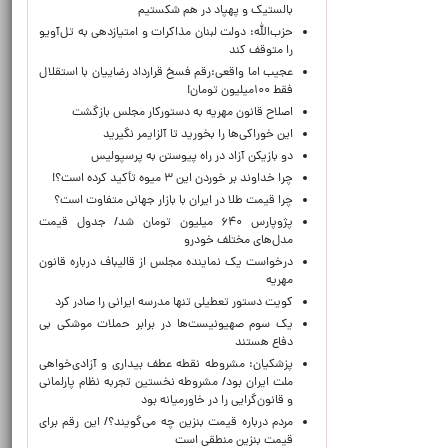
بالستیک و پهپاد در هم شکستیم
حزب‌الله: دولت لبنان مذاکرات و امتیازدهی به تل‌آویو
را متوقف کند
عجیب اما واقعی:رقم فسخ قرارداد رضاییان با استقلال
فقط ۱۰۰میلیون تومان!
اصلاح قانون مهریه به دستورکار مجلس بازگشت
این خوراکی‌ها را بخورید تا آلزایمر نگیرید
دو بازیکن آزاد در راه پیوستن به پرسپولیس
چرا خداوند بر خوردن این ۳ میوه تأکید کرده است؟!
چرا قیمت طلا در ایران با بازار جهانی متفاوت است؟
پژوپارس ۶۴۰ میلیون تومان شد/ جدول قیمت
مدل‌های مختلف خودرو
درخواست یک نماینده مجلس از قالیباف درباره قانون
مهریه
کویت دستور تعطیلی تنها مدرسه ایرانی را صادر کرد
یک‌ سوم صهیونیست‌ها در برابر حملات موشکی بی
دفاع هستند
پزشکیان: مشروطه نقطه عطف بیداری و آزادی‌خواهی
ملت ایران بود/ مشروطه نخستین تجربه نظام پارلمانی
و قانون‌گرایی را در خاورمیانه بود
مردم درباره قیمت بنزین چه می‌گویند؟/ این رقم برای
قیمت بنزین منطقی است