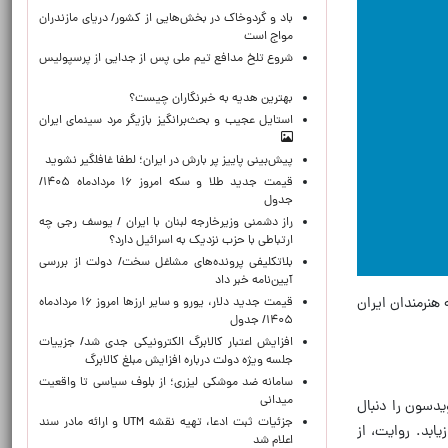
باد و گردوخاک در بخش‌هایی از کشور/ دریای مازندران
مواج است
شروع تلخ مدافع تیم ملی پس از جدایی از پرسپولیس
بهترین هدیه به خبرنگاران چیست؟
استایل عجیب و بحث‌برانگیز بازیگر مرد سینمای ایران
پیش‌بینی پاییز پر بارش در ایران؛ لطفا غافلگیر نشوید
قیمت جدید طلا و سکه امروز ۱۶ مردادماه ۱۴۰۵/
جدول
راز دشمنی وزیرخارجه لبنان با ایران / یوسف رجی چه
ارتباطی با حزب نزدیک به اسرائیل دارد؟
بلاتکلیفی پرونده‌های مشاغل سخت/ دولت از بررسی
آیین‌نامه خبر داد
 ۱۷ پنجشنبه ۱۸ دی ۱۴۰۴ در سالن ناصری خانه هنرمندان ایران
قیمت جدید دلار، یورو و سایر ارزها امروز ۱۶ مردادماه
۱۴۰۵/ جدول
افزایش اعتبار کالابرگ الکترونیکی جدی شد/ جزییات
جلسه ویژه دولت درباره افزایش مبلغ کالابرگ
سامانه ضد موشکی لیزری؛ از بلوف سیاسی تا واقعیت
میدانی
گری جان دیویدسون را دنبال
جزئیات ثبت ادعا، تهیه نقشه UTM و ارائه مادر سند
ابد. روایت، از
اعلام شد