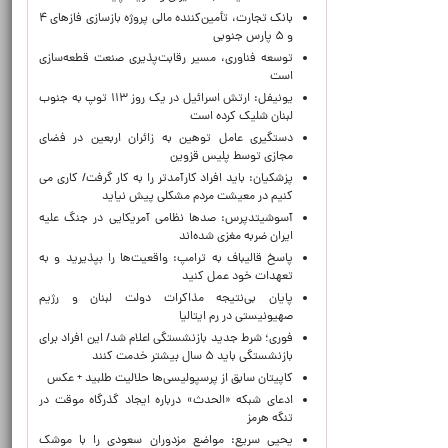
بانک تجارت، تأمین‌کننده مالی پروژه بازسازی فازهای ۴
و ۵ پارس جنوبی
توسعه فناوری، مسیر رقابت‌پذیری صنعت قطعه‌سازی
است
یونیفل: ارتش اسرائیل در یک روز ۱۱۳ توپ به جنوب
لبنان شلیک کرده است
دستگیری عامل توهین به زائران اربعین در فضای
مجازی توسط پلیس قزوین
پزشکیان: باید افراد کارآمدتر را به کار گرفت/ کاری می
کنیم در معیشت مردم مشکلی پیش نیاید
آسوشیتدپرس: صدها نظامی آمریکایی در جنگ علیه
ایران ضربه مغزی شده‌اند
پاسخ قالیباف به ترامپ: واقعیت‌ها را بپذیرید و به
تعهدات خود عمل کنید
پایان بی‌نتیجه مذاکرات دولت لبنان و رژیم
صهیونیستی در رم ایتالیا
فوری؛ شرط جدید بازنشستگی اعلام شد/ این افراد برای
بازنشستگی باید ۵ سال بیشتر خدمت کنند
کاپیتان سابق از پرسپولیسی‌ها حلالیت طلبید + عکس
ادعای شبکه «الحدث» درباره ایجاد گذرگاه موقت در
تنگه هرمز
یحیی سریع: مواضع مزدوران سعودی را با موشک