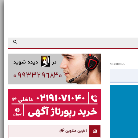
4041014075
آخرین عناوین