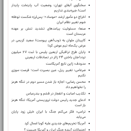
سخنگوی آبفای تهران: وضعیت آب پایتخت پایدار
است/ جیره‌بندی نداریم
اخراج دو مأمور ارشد «موساد»؛ پس‌لرزه شکست توطئه
شوم تغییر نظام ایران
صنعا: مسئولیت پیامدهای تشدید تنش بر عهده
عربستان است
کاپیتان ملوان به ذوب‌آهن پیوست/ سعید کریمی در
عرض یک‌ماه تیم عوض کرد!
پایان طرح ترافیکی اربعین پلیس با ثبت ۶۷ میلیون
تردد/جان باختن ۲۴ زائر در تصادفات اربعینی
مدودف: ژاپن تابع آمریکاست
ضرغامی: تغییر ریل، عین بصیرت است؛ فرصت سوزی
نکنیم
محسن رضایی: اجازه باز شدن مسیر دوم در تنگه هرمز
را نخواهیم داد
تکذیب اصابت و انفجار در قشم و بندرعباس
ادعای جدید رئیس دولت تروریستی آمریکا: تنگه هرمز
باز است
ترامپ: فکر می‌کنم جنگ با ایران خیلی زود پایان
می‌یابد
آمریکا تحریم‌های جدیدی علیه کوبا اعمال کرد
احتمالات آینده جنگ ایران و آمریکا چیست ؟