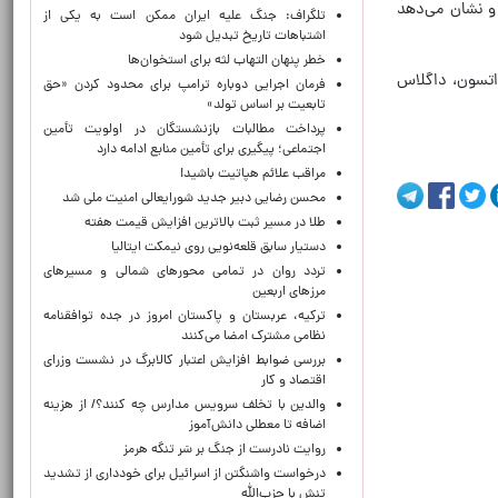
 و نشان می‌دهد
تلگراف: جنگ علیه ایران ممکن است به یکی از
اشتباهات تاریخ تبدیل شود
خطر پنهان التهاب لثه برای استخوان‌ها
واتسون، داگلاس
فرمان اجرایی دوباره ترامپ برای محدود کردن «حق
تابعیت بر اساس تولد»
پرداخت مطالبات بازنشستگان در اولویت تأمین
اجتماعی؛ پیگیری برای تأمین منابع ادامه دارد
مراقب علائم هپاتیت باشید!
محسن رضایی دبیر جدید شورایعالی امنیت ملی شد
طلا در مسیر ثبت بالاترین افزایش قیمت هفته
دستیار سابق قلعه‌نویی روی نیمکت ایتالیا
تردد روان در تمامی محورهای شمالی و مسیرهای
مرزهای اربعین
ترکیه، عربستان و پاکستان امروز در جده توافقنامه
نظامی مشترک امضا می‌کنند
بررسی ضوابط افزایش اعتبار کالابرگ در نشست وزرای
اقتصاد و کار
والدین با تخلف سرویس مدارس چه کنند؟/ از هزینه
اضافه تا معطلی دانش‌آموز
روایت نادرست از جنگ بر سَر تنگه هرمز
درخواست واشنگتن از اسرائیل برای خودداری از تشدید
تنش با حزب‌الله