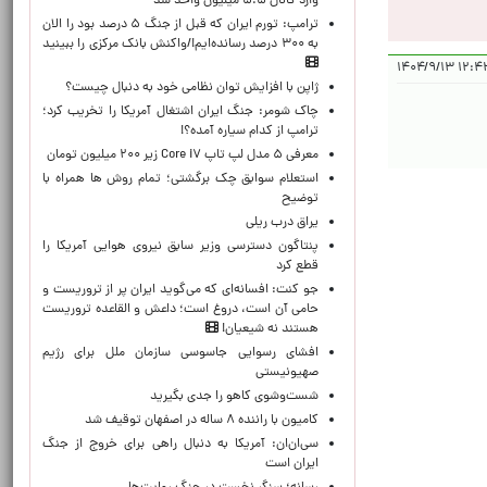
وارد کانال ۵.۵ میلیون واحد شد
ترامپ: تورم ایران که قبل از جنگ ۵ درصد بود را الان
به ۳۰۰ درصد رسانده‌ایم!/واکنش بانک مرکزی را ببینید
۱۲:۴۲:۵۳ 
ژاپن با افزایش توان نظامی خود به دنبال چیست؟
چاک شومر: جنگ ایران اشتغال آمریکا را تخریب کرد؛
ترامپ از کدام سیاره آمده؟!
معرفی ۵ مدل لپ تاپ Core i۷ زیر ۲۰۰ میلیون تومان
استعلام سوابق چک برگشتی؛ تمام روش ها همراه با
توضیح
یراق درب ریلی
پنتاگون دسترسی وزیر سابق نیروی هوایی آمریکا را
قطع کرد
جو کنت: افسانه‌ای که می‌گوید ایران پر از تروریست و
حامی آن است، دروغ است؛ داعش و القاعده تروریست
هستند نه شیعیان!
افشای رسوایی جاسوسی سازمان ملل برای رژیم
صهیونیستی
شست‌وشوی کاهو را جدی بگیرید
کامیون با راننده ۸ ساله در اصفهان توقیف شد
سی‌ان‌ان: آمریکا به دنبال راهی برای خروج از جنگ
ایران است