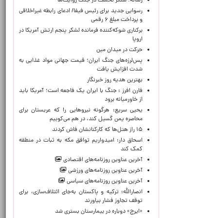
رسانه؛ سنگر نخست در جنگ روایت‌ها
رسوایی جدید برای رئیس فیفا/ ادعای رابطه غیراخلاقی
و پرداخت مبلغ ۶ رقمی
برکناری شوکه‌کننده فرمانده لشکر پنجم ارتش آمریکا در
اروپا
حركت در ميدان مين
پس‌لرزه‌های جنگ ایران؛ قیمت جهانی مواد غذایی به
شدت افزایش یافت
بهترین هدیه روز خبرنگار
فارن افرز : جنگ با ایران یک فاجعه است؛ آمریکا باید
از خاورمیانه برود
یحیی سریع: هرگونه نیروهایی را که عربستان برای
محاصره یمن گسیل کند، در هم می‌کوبیم
۱۵ راز هتل‌ها که کارکنانشان فاش کردند
اسحاق دار: امیدواریم توافق مکه به ثبات در منطقه
کمک کند
آخرین عناوین روزنامه‌های اقتصادی
آخرین عناوین روزنامه‌های ورزشی
آخرین عناوین روزنامه‌های سیاسی
انصارالله: ترکیه و پاکستان به‌جای ائتلاف‌سازی، برای
توقف تجاوز فشار بیاورند
«ایرج» دوباره در بیمارستان بستری شد