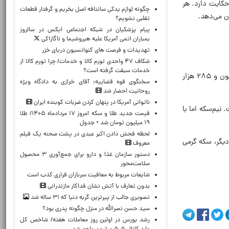
ه است که از افزایش ۲۳۲ هزار تومانی قیمت حکایت دارد. هر
چگونه لوازم یدکی سانتافه اصل بخریم و گرفتار قطعات
تقلبی نشویم؟
پیام پزشکیان در شبکه اجتماعی ایکس در سالروز
بمباران اتمی آمریکا علیه هیروشیما و ناگازاکی
تهدیدات و فرصت های کنوانسیون دریای خزر
شکاف ۴۷ واحدی تورم کالا و خدمات/ چرا تورم کالا از
خدمات سبقت گرفته است؟
بررسی‌ها نشان می‌دهد سکه امامی امروز در بازار با قیمت ۱۲۷ میلیون و ۹۹۰ هزار تومان دیده می‌شود که از افزایش ۲ میلیون و ۲۸۵ هزار
سخنگوی قوه قضاییه: آقای خرازی به دادگاه ویژه
روحانیت احضار شد
ناتوانی آمریکا در پنهان کردن ضربات کوبنده ایران
 هزار تومان کاهش داشته است. نیم‌سکه اما با
قیمت جدید طلا و سکه امروز ۱۷ مردادماه ۱۴۰۵/ طلا
۱۹ میلیون تومان شد + جدول
لحظه‌ فحش دادن اکبر عبدی در پشت صحنه یک فیلم
ن می‌دهد. از سوی دیگر، سکه گرمی
معروف
دستور سازمان غذا و دارو برای جمع‌آوری ۳ محصول
سلامت‌محور
شایعات مربوط به معافیت سربازان فراری کذب است
بدون تعارف با آتش نشان فداکار مازندرانی
تصویری جالب از پیرترین گربه دنیا که ۳۱ ساله شد
سید حسن نصرالله در منزل چگونه پدری بود؟
رشد بورس در اولین روز معاملات هفته/ شاخص کل