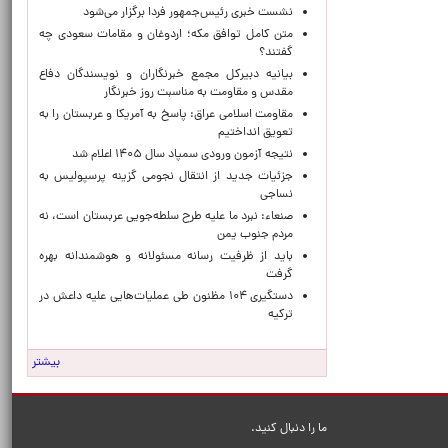
نشست خبری رئیس‌جمهور فردا برگزار می‌شود
متن کامل توافق مکه؛ اردوغان و مقامات سعودی چه
گفتند؟
بیانیه دبیرکل مجمع خبرنگاران و نویسندگان دفاع
مقدس و مقاومت به مناسبت روز خبرنگار
مقاومت اسلامی عراق: پاسخ به آمریکا و عربستان را به
تعویق انداختیم
نتیجه آزمون ورودی سمپاد سال ۱۴۰۵ اعلام شد
جزئیات جدید از انتقال نجومی گزینه پرسپولیس به
نساجی
صنعاء: نبرد ما علیه طرح سلطه‌جویی عربستان است، نه
مردم جنوب یمن
باید از ظرفیت رسانه مسئولانه و هوشمندانه بهره
گرفت
دستگیری ۱۰۴ مظنون طی عملیات‌هایی علیه داعش در
ترکیه
بیشتر
ما را دنبال کنید.