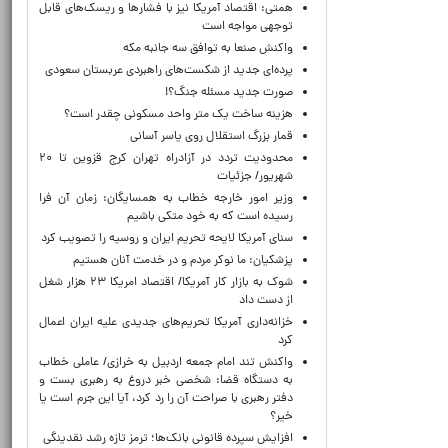
همتی: اقتصاد آمریکا نیز با فشارها و ریسک‌های قابل
توجهی مواجه است
واکنش صنعا به توافق سه جانبه مکه
پرده‌ای جدید از شکست‌های راهبردی عربستان سعودی
صورت جدید مسئله جنگ؟!
هزینه ساخت یک متر واحد مسکونی چقدر است؟
قمار بزرگ استقلال روی یاسر آسانی
محدودیت تردد در آزادراه تهران کرج قزوین تا ۲۰
شهریور/ جزئیات
وزیر امور خارجه خطاب به همسایگان: زمان آن فرا
رسیده است که به خود متکی باشیم
سنای آمریکا لایحه تحریم ایران و روسیه را تصویب کرد
پزشکیان: ما نوکر مردم و در خدمت آنان هستیم
شوک به بازار کار آمریکا/ اقتصاد امریکا ۲۳ هزار شغل
از دست داد
خزانه‌داری آمریکا تحریم‌های جدیدی علیه ایران اعمال
کرد
واکنش تند امام جمعه اردبیل به خرازی/ عاملی خطاب
به دستگاه قضا: شخصی خبر دروغ به رهبری بست و
دفتر رهبری با صراحت آن را رد کرد، آیا این جرم است یا
خیر؟
افزایش سپرده قانونی بانک‌ها؛ ترمز تازه رشد نقدینگی